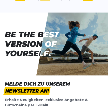
BE THE BEST
BE THE BEST
VERSION OF
VERSION OF
YOURSELF.
YOURSELF.
MELDE DICH ZU UNSEREM
NEWSLETTER AN!
Erhalte Neuigkeiten, exklusive Angebote &
Gutscheine per E-Mail!