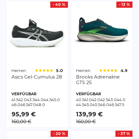
- 40 %
- 13 %
Herren
Herren
5.0
4.9
Asics
Gel-Cumulus 28
Brooks
Adrenaline
GTS 25
VERFÜGBAR
VERFÜGBAR
41.5
42.0
43.5
44.0
44.5
45.0
40.5
41.0
42.0
42.5
43.0
44.0
46.0
46.5
47.0
48.0
44.5
45.0
45.5
46.0
46.5
47.5
95,99 €
139,99 €
160,00 €
160,00 €
- 20 %
- 37 %