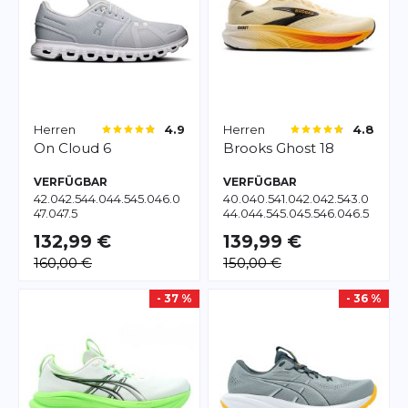
Herren
Herren
4.9
4.8
On
Cloud 6
Brooks
Ghost 18
VERFÜGBAR
VERFÜGBAR
42.0
42.5
44.0
44.5
45.0
46.0
40.0
40.5
41.0
42.0
42.5
43.0
47.0
47.5
44.0
44.5
45.0
45.5
46.0
46.5
47.5
48.5
132,99 €
139,99 €
160,00 €
150,00 €
- 37 %
- 36 %