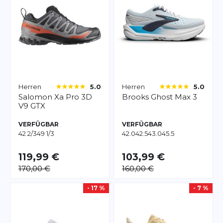
Herren
Herren
5.0
5.0
Salomon
Xa Pro 3D
Brooks
Ghost Max 3
V9 GTX
VERFÜGBAR
VERFÜGBAR
42 2/3
49 1/3
42.0
42.5
43.0
45.5
119,99 €
103,99 €
170,00 €
160,00 €
- 17 %
- 7 %