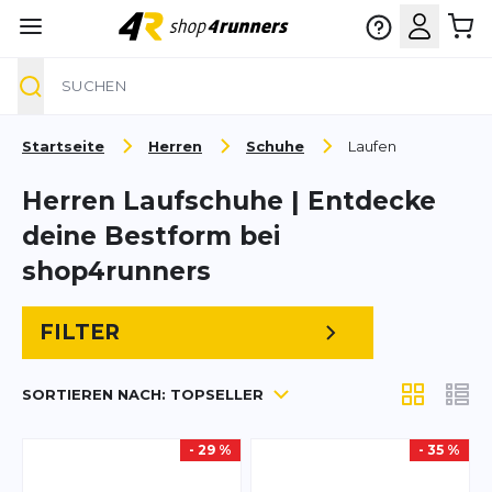
Suche
Zum Inhalt springen
Startseite
Herren
Schuhe
Laufen
Herren Laufschuhe | Entdecke
deine Bestform bei
shop4runners
FILTER
SORTIEREN NACH:
TOPSELLER
Anzeigen a
- 29 %
- 35 %