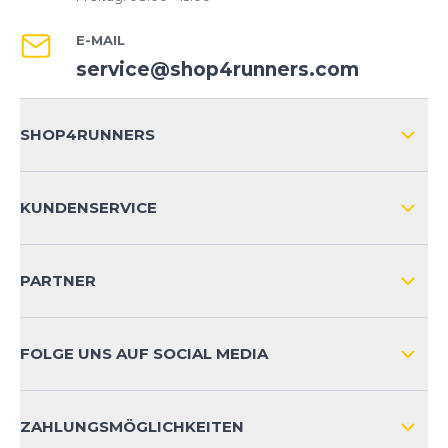
E-MAIL
service@shop4runners.com
SHOP4RUNNERS
ÜBER UNS
KUNDENSERVICE
IMPRESSUM
VERSAND & RETOURE NATIONAL
KUNDENKONTOVORTEILE
PARTNER
VERSAND & RETOURE INTERNATIONAL
ZAHLUNGSARTEN
FOLGE UNS AUF SOCIAL MEDIA
HÄUFIG GESTELLTE FRAGEN
KONTAKT
ZAHLUNGSMÖGLICHKEITEN