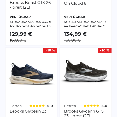
Brooks
Beast GTS 26
On
Cloud 6
- breit (2E)
VERFÜGBAR
VERFÜGBAR
41.0
42.0
42.5
43.0
44.0
44.5
40.0
40.5
41.0
42.0
42.5
43.0
45.0
45.5
46.0
46.5
47.5
48.5
44.0
44.5
45.0
46.0
47.0
47.5
49.5
48.0
129,99 €
134,99 €
160,00 €
160,00 €
- 10 %
- 10 %
Herren
Herren
5.0
5.0
Brooks
Glycerin 23
Brooks
Glycerin GTS
23 - breit (2E)