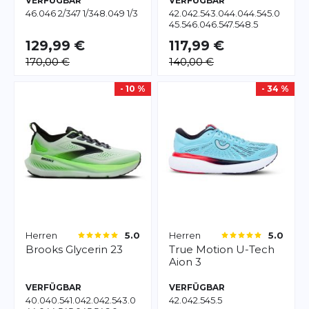
VERFÜGBAR
VERFÜGBAR
46.0
46 2/3
47 1/3
48.0
49 1/3
42.0
42.5
43.0
44.0
44.5
45.0
45.5
46.0
46.5
47.5
48.5
129,99 €
117,99 €
170,00 €
140,00 €
- 10 %
- 34 %
Herren
Herren
5.0
5.0
Brooks
Glycerin 23
True Motion
U-Tech
Aion 3
VERFÜGBAR
VERFÜGBAR
40.0
40.5
41.0
42.0
42.5
43.0
42.0
42.5
45.5