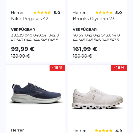
Herren
Herren
5.0
5.0
Nike
Pegasus 42
Brooks
Glycerin 23
VERFÜGBAR
VERFÜGBAR
38.5
39.0
40.0
40.5
41.0
42.0
40.5
41.0
42.0
42.5
43.0
44.0
42.5
43.0
44.0
44.5
45.0
45.5
44.5
45.0
45.5
46.0
46.5
47.5
46.0
47.0
47.5
48.5
49.5
99,99 €
161,99 €
139,99 €
180,00 €
- 19 %
- 16 %
Herren
Herren
4.9