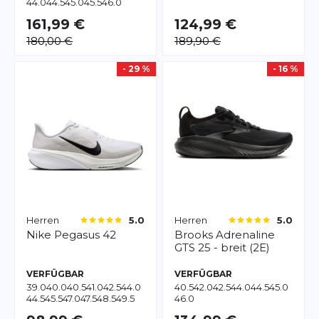
44.0
44.5
45.0
45.5
46.0
161,99 €
124,99 €
180,00 €
189,90 €
- 29 %
- 16 %
Herren
Herren
5.0
5.0
Nike
Pegasus 42
Brooks
Adrenaline
GTS 25 - breit (2E)
VERFÜGBAR
VERFÜGBAR
39.0
40.0
40.5
41.0
42.5
44.0
40.5
42.0
42.5
44.0
44.5
45.0
44.5
45.5
47.0
47.5
48.5
49.5
46.0