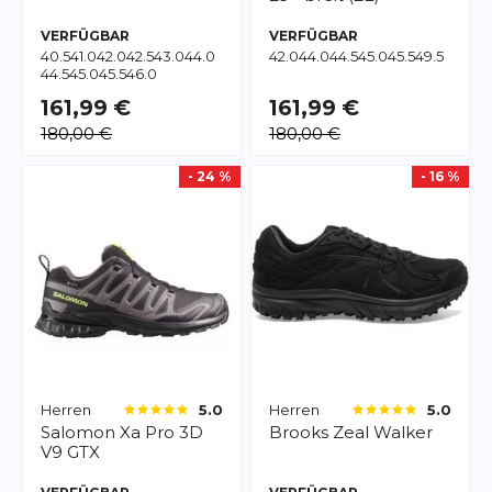
VERFÜGBAR
VERFÜGBAR
40.5
41.0
42.0
42.5
43.0
44.0
42.0
44.0
44.5
45.0
45.5
49.5
44.5
45.0
45.5
46.0
161,99 €
161,99 €
180,00 €
180,00 €
- 24 %
- 16 %
Herren
Herren
5.0
5.0
Salomon
Xa Pro 3D
Brooks
Zeal Walker
V9 GTX