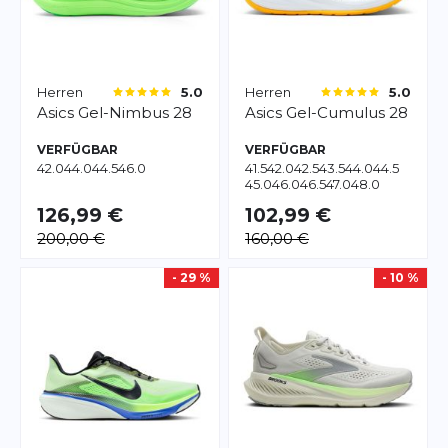
Herren
Herren
5.0
5.0
Asics
Gel-Nimbus 28
Asics
Gel-Cumulus 28
VERFÜGBAR
VERFÜGBAR
42.0
44.0
44.5
46.0
41.5
42.0
42.5
43.5
44.0
44.5
45.0
46.0
46.5
47.0
48.0
126,99 €
102,99 €
200,00 €
160,00 €
- 29 %
- 10 %