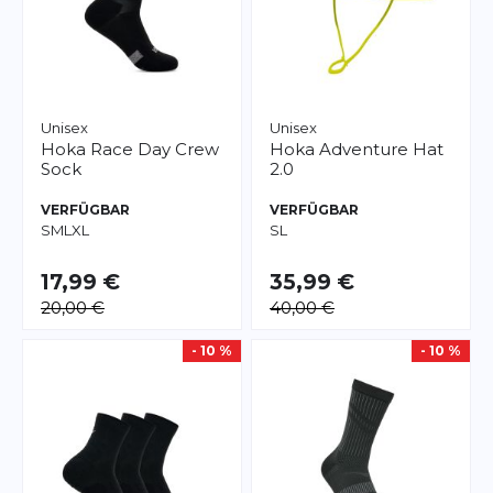
Unisex
Unisex
Hoka
Race Day Crew
Hoka
Adventure Hat
Sock
2.0
VERFÜGBAR
VERFÜGBAR
S
M
L
XL
S
L
17,99 €
35,99 €
20,00 €
40,00 €
- 10 %
- 10 %