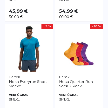
45,99 €
54,99 €
50,00 €
60,00 €
- 9 %
- 10 %
Herren
Unisex
Hoka
Everyrun Short
Hoka
Quarter Run
Sleeve
Sock 3-Pack
VERFÜGBAR
VERFÜGBAR
S
M
L
XL
S
M
L
XL