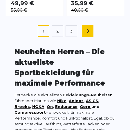
49,99 €
35,99 €
55,00 €
40,00 €
Seite
Sie lesen gerade die Seite
1
2
3
SEITE
Seite
Seite
Neuheiten Herren – Die
aktuellste
Sportbekleidung für
maximale Performance
Entdecke die aktuellsten
Bekleidungs-Neuheiten
führender Marken wie
Nike
,
Adidas
,
ASICS
,
Brooks
,
HOKA
,
On
,
Endurance
,
Gore
und
Compressport
– entwickelt für maximale
Performance, Komfort und Funktionalität. Egal, ob du
atmungsaktive Laufshirts, wetterfeste Jacken oder
ergonomische Tights suchst – hier findest du die