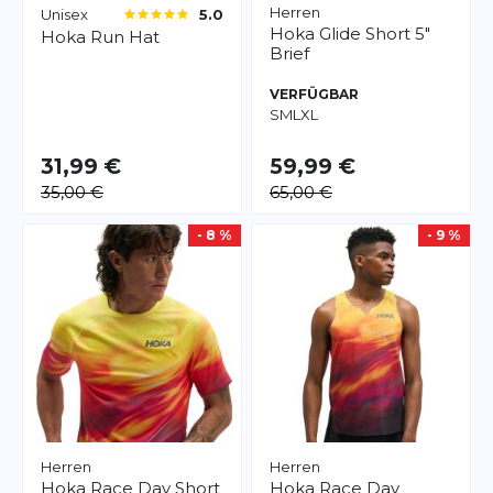
Herren
Unisex
5.0
Hoka
Glide Short 5"
Hoka
Run Hat
Brief
VERFÜGBAR
S
M
L
XL
31,99 €
59,99 €
35,00 €
65,00 €
- 8 %
- 9 %
Herren
Herren
Hoka
Race Day Short
Hoka
Race Day