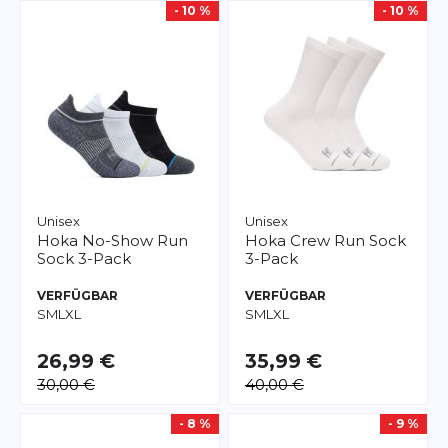
- 10 %
- 10 %
Unisex
Unisex
Hoka
No-Show Run
Hoka
Crew Run Sock
Sock 3-Pack
3-Pack
VERFÜGBAR
VERFÜGBAR
S
M
L
XL
S
M
L
XL
26,99 €
35,99 €
30,00 €
40,00 €
- 8 %
- 9 %