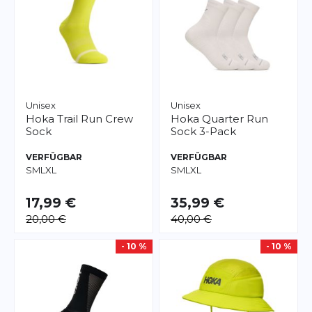
Unisex
Unisex
Hoka
Trail Run Crew
Hoka
Quarter Run
Sock
Sock 3-Pack
VERFÜGBAR
VERFÜGBAR
S
M
L
XL
S
M
L
XL
17,99 €
35,99 €
20,00 €
40,00 €
- 10 %
- 10 %