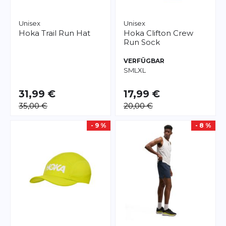
Unisex
Unisex
Hoka
Trail Run Hat
Hoka
Clifton Crew
Run Sock
VERFÜGBAR
S
M
L
XL
31,99 €
17,99 €
35,00 €
20,00 €
- 9 %
- 8 %