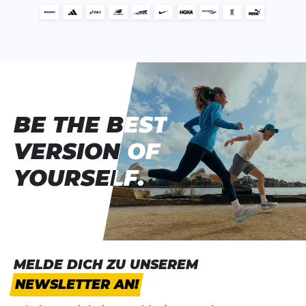
BE THE BEST
BE THE BEST
VERSION OF
VERSION OF
YOURSELF.
YOURSELF.
MELDE DICH ZU UNSEREM
NEWSLETTER AN!