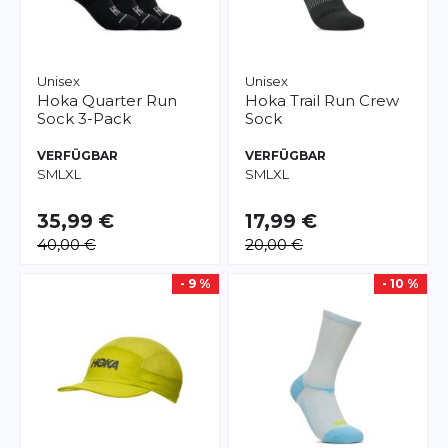
Unisex
Unisex
Hoka
Quarter Run
Hoka
Trail Run Crew
Sock 3-Pack
Sock
VERFÜGBAR
VERFÜGBAR
S
M
L
XL
S
M
L
XL
35,99 €
17,99 €
40,00 €
20,00 €
- 9 %
- 10 %