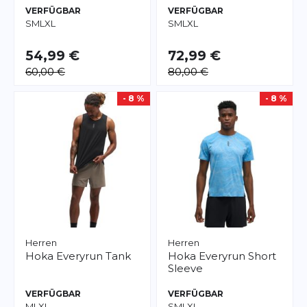
VERFÜGBAR
VERFÜGBAR
S
M
L
XL
S
M
L
XL
54,99 €
72,99 €
60,00 €
80,00 €
- 8 %
- 8 %
Herren
Herren
Hoka
Everyrun Tank
Hoka
Everyrun Short
Sleeve
VERFÜGBAR
VERFÜGBAR
M
L
XL
S
M
L
XL