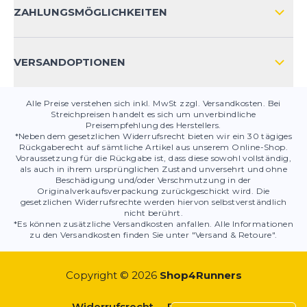
KONTAKT
ZAHLUNGSMÖGLICHKEITEN
PRODUKTSICHERHEIT
VERSANDOPTIONEN
Alle Preise verstehen sich inkl. MwSt zzgl. Versandkosten. Bei
Streichpreisen handelt es sich um unverbindliche
Preisempfehlung des Herstellers.
*Neben dem gesetzlichen Widerrufsrecht bieten wir ein 30 tägiges
Rückgaberecht auf sämtliche Artikel aus unserem Online-Shop.
Voraussetzung für die Rückgabe ist, dass diese sowohl vollständig,
als auch in ihrem ursprünglichen Zustand unversehrt und ohne
Beschädigung und/oder Verschmutzung in der
Originalverkaufsverpackung zurückgeschickt wird. Die
gesetzlichen Widerrufsrechte werden hiervon selbstverständlich
nicht berührt.
*Es können zusätzliche Versandkosten anfallen. Alle Informationen
zu den Versandkosten finden Sie unter "Versand & Retoure".
Copyright © 2026
Shop4Runners
Widerrufsrecht
Datenschutz