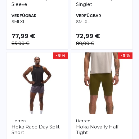
Sleeve
Singlet
VERFÜGBAR
VERFÜGBAR
S
M
L
XL
S
M
L
XL
77,99 €
72,99 €
85,00 €
80,00 €
- 8 %
- 9 %
Herren
Herren
Hoka
Race Day Split
Hoka
Novafly Half
Short
Tight