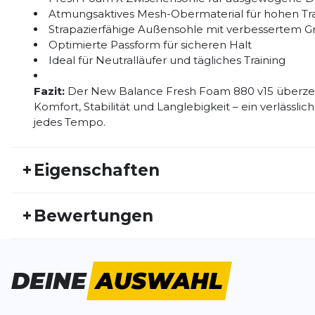
Atmungsaktives Mesh-Obermaterial für hohen T
Strapazierfähige Außensohle mit verbessertem Gr
Optimierte Passform für sicheren Halt
Ideal für Neutralläufer und tägliches Training
Fazit:
Der New Balance Fresh Foam 880 v15 überzeu
Komfort, Stabilität und Langlebigkeit – ein verlässlic
jedes Tempo.
+
Eigenschaften
Artikelnummer:
NB26FS10021
Fr
+
Bewertungen
Aktivitätstyp:
Laufen
Ge
Gewicht:
304 G
Sc
Bisher hat noch niemand dieses Produkt bewertet.
Schuhdämpfung:
mittel
Dy
DEINE
AUSWAHL
Stabilität:
mittel
Bre
SCHREIBE EINE BEWERTUNG
Schuhsprengung:
6 MM
Un