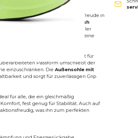
Schr
ser
ämpfung, Stabilität und Reaktionsfreude in
z und jeden Laufstil anpasst. Die
Fresh
s, gedämpftes Laufgefühl mit optimaler
ortabel und effizient – egal ob du deine
ichem, atmungsaktivem Mesh sorgt für
überarbeiteten Passform umschließt der
hne einzuschränken. Die
Außensohle mit
ltbarkeit und sorgt für zuverlässigen Grip
deal für alle, die ein gleichmäßig
mfort, fest genug für Stabilität. Auch auf
ktionsfreudig, was ihn zum perfekten
Dämpfung und Energierückgabe