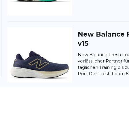
nschutzbestimmungen
und
Nutzungsbedingungen
von
New Balance
v15
New Balance Fresh Foa
verlässlicher Partner f
täglichen Training bi
Run! Der Fresh Foam 8.
New Balance
v15