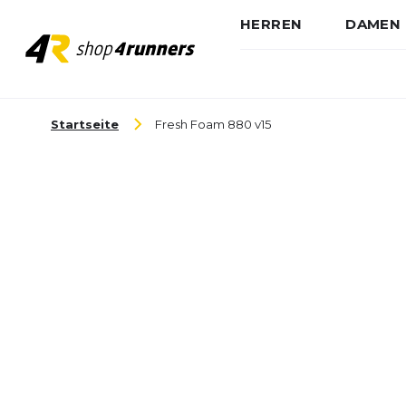
HERREN
DAMEN
Zum Inhalt springen
Startseite
Fresh Foam 880 v15