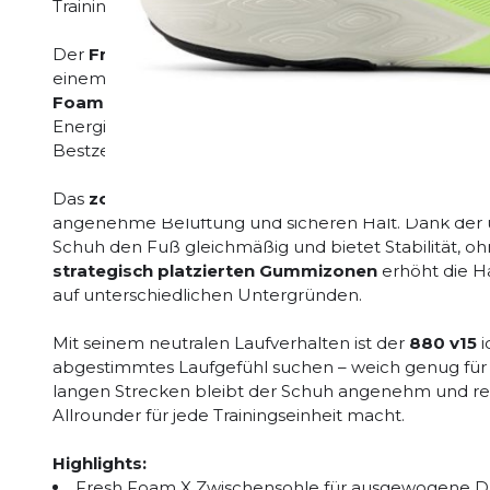
Training bis zum langen Wochenend-Run!
Der
Fresh Foam 880 v15
kombiniert ausgewogene D
einem vielseitigen Laufschuh, der sich an jede Distan
Foam X Zwischensohle
sorgt für ein geschmeidige
Energierückgabe bei jedem Schritt. So läufst du komf
Bestzeit jagst oder einfach Spaß am Laufen hast.
Das
zonenweise konstruierte Obermaterial
aus we
angenehme Belüftung und sicheren Halt. Dank der 
Schuh den Fuß gleichmäßig und bietet Stabilität, o
strategisch platzierten Gummizonen
erhöht die Ha
auf unterschiedlichen Untergründen.
Mit seinem neutralen Laufverhalten ist der
880 v15
i
abgestimmtes Laufgefühl suchen – weich genug für Ko
langen Strecken bleibt der Schuh angenehm und rea
Allrounder für jede Trainingseinheit macht.
Highlights:
Fresh Foam X Zwischensohle für ausgewogene 