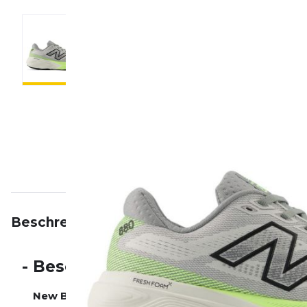
Beschreibung
Eigenschaften
Bewertungen
-
Beschreibung
New Balance Fresh Foam 880 v15
– dein verlässlic