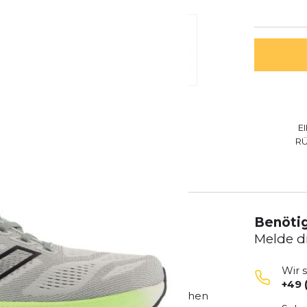
E
R
Benötig
Melde d
Wir 
+49 
her Partner für jeden Lauf, vom täglichen