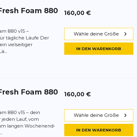
Fresh Foam 880
160,00 €
am 880 v15 –
Wähle deine Größe
ür tägliche Läufe Der
in vielseitiger
IN DEN WARENKORB
ä...
Fresh Foam 880
160,00 €
m 880 v15 – dein
Wähle deine Größe
ür jeden Lauf, vom
s zum langen Wochenend-
IN DEN WARENKORB
..