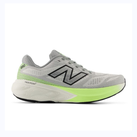
Deine Bewert
Fresh Foam 880 v15
Produktbew
Vorname
Vorname
Überschrift
Überschrift
Rezension
Rezension
*
Pflichtfelder
BEWERTUNG HINZUFÜGEN