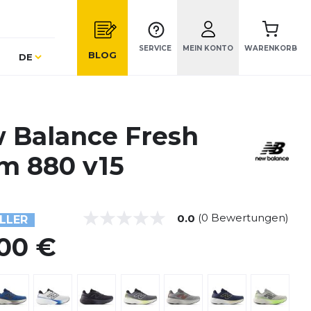
SERVICE
MEIN KONTO
WARENKORB
Sprache
BLOG
DE
 Balance Fresh
m 880 v15
(0 Bewertungen)
0.0
LLER
,00 €