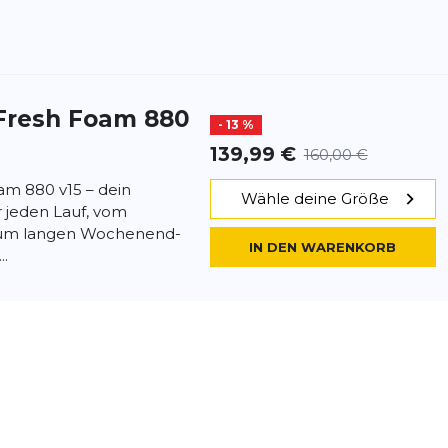
Fresh Foam 880
- 13 %
139,99 €
160,00 €
m 880 v15 – dein
Wähle deine Größe
ür jeden Lauf, vom
s zum langen Wochenend-
IN DEN WARENKORB
..
Fresh Foam 880
180,00 €