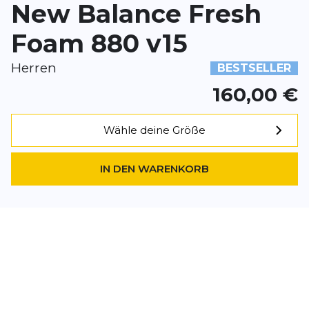
New Balance Fresh
Dieses Formular ist durch reCAPTCHA geschützt – es gelten die
Date
Google.
Foam 880 v15
Herren
BESTSELLER
160,00 €
Wähle deine Größe
IN DEN WARENKORB