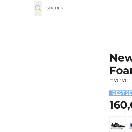
Suche
New
Foa
Herren
BESTSE
160