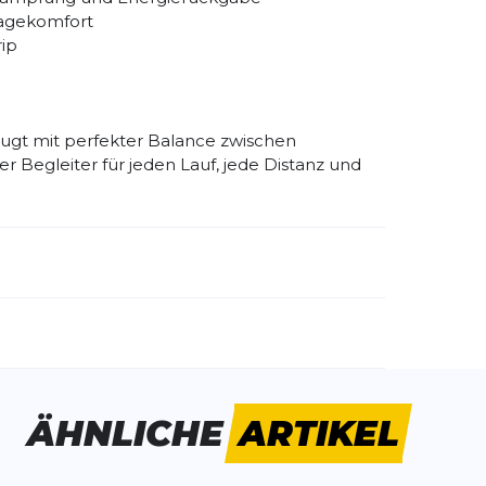
ragekomfort
ip
gt mit perfekter Balance zwischen
her Begleiter für jeden Lauf, jede Distanz und
emdartikelnummer:
M8801ZT-D
schlecht:
Herren
huhart:
Neutral
namik:
mittel
ÄHNLICHE
ARTIKEL
ite:
normal
tergrund:
Straße
Wald