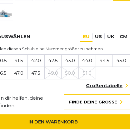
AUSWÄHLEN
EU
US
UK
CM
len diesen Schuh eine Nummer größer zu nehmen
0.5
41.5
42.0
42.5
43.0
44.0
44.5
45.0
6.5
47.0
47.5
49.0
50.0
51.0
Größentabelle
 dir helfen, deine
FINDE DEINE GRÖSSE
finden.
IN DEN WARENKORB