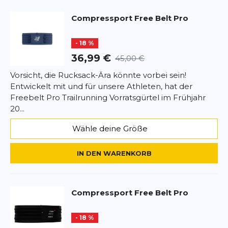
Compressport
Free Belt Pro
Rezension
Rezension
- 18 %
36,99 €
45,00 €
Vorsicht, die Rucksack-Ära könnte vorbei sein!
Entwickelt mit und für unsere Athleten, hat der
*
Pflichtfelder
Freebelt Pro Trailrunning Vorratsgürtel im Frühjahr
20...
BEWERTUNG HINZUFÜGEN
Wähle deine Größe
Dieses Formular ist durch reCAPTCHA geschützt – es gelten die
Datenschutzbestimmungen
und
Nutzungsbedingungen
von
IN DEN WARENKORB
Google.
Compressport
Free Belt Pro
- 18 %