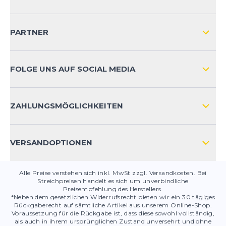
IMPRESSUM
VERSAND & RETOURE NATIONAL
KUNDENKONTOVORTEILE
PARTNER
VERSAND & RETOURE INTERNATIONAL
ZAHLUNGSARTEN
FOLGE UNS AUF SOCIAL MEDIA
HÄUFIG GESTELLTE FRAGEN
KONTAKT
ZAHLUNGSMÖGLICHKEITEN
PRODUKTSICHERHEIT
VERSANDOPTIONEN
Alle Preise verstehen sich inkl. MwSt zzgl. Versandkosten. Bei
Streichpreisen handelt es sich um unverbindliche
Preisempfehlung des Herstellers.
*Neben dem gesetzlichen Widerrufsrecht bieten wir ein 30 tägiges
Rückgaberecht auf sämtliche Artikel aus unserem Online-Shop.
Voraussetzung für die Rückgabe ist, dass diese sowohl vollständig,
als auch in ihrem ursprünglichen Zustand unversehrt und ohne