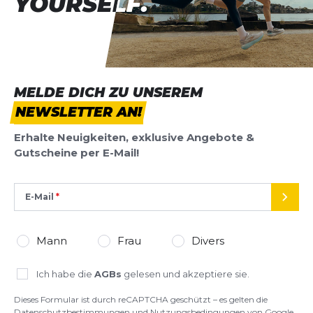
YOURSELF.
YOURSELF.
MELDE DICH ZU UNSEREM
NEWSLETTER AN!
Erhalte Neuigkeiten, exklusive Angebote &
Gutscheine per E-Mail!
E-Mail
SEND
Mann
Frau
Divers
Ich habe die
AGBs
gelesen und akzeptiere sie.
Dieses Formular ist durch reCAPTCHA geschützt – es gelten die
Datenschutzbestimmungen
und
Nutzungsbedingungen
von Google.