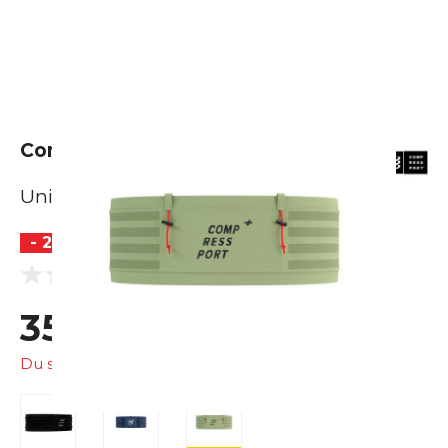
Compressport Free Belt Pro
Unisex
- 20 %
(0 Bewertungen)
0.0
35,99 €
45,00 €
Du sparst
9,01 €