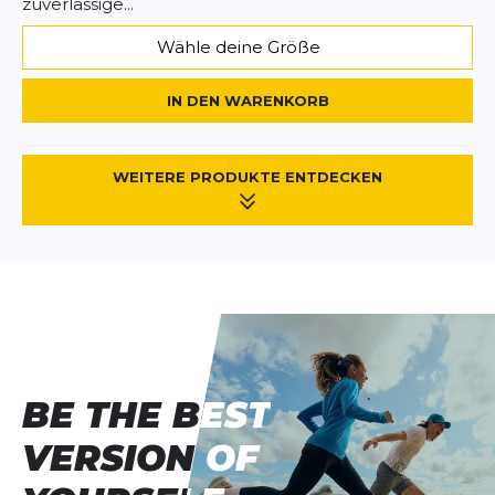
zuverlässige...
Wähle deine Größe
IN DEN WARENKORB
WEITERE PRODUKTE ENTDECKEN
BE THE BEST
BE THE BEST
VERSION OF
VERSION OF