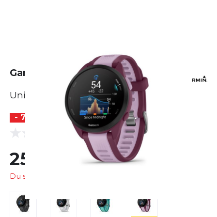
Garmin Forerunner 165 Music
Unisex
- 7 %
(0 Bewertungen)
0.0
259,99 €
279,99 €
Du sparst
20,00 €