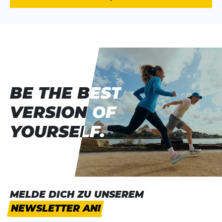
BE THE BEST
BE THE BEST
VERSION OF
VERSION OF
YOURSELF.
YOURSELF.
MELDE DICH ZU UNSEREM
NEWSLETTER AN!