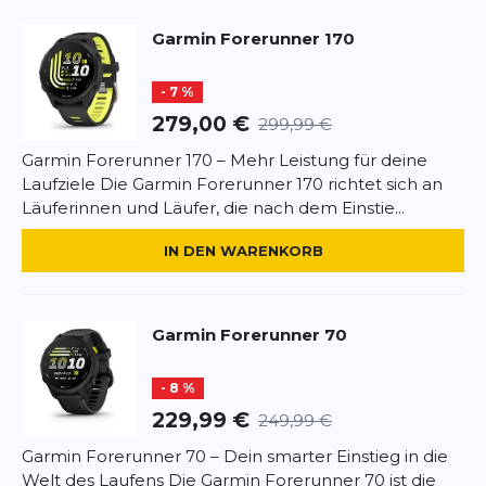
Handgelenk.
Garmin
Forerunner 170
Rezension
HIGHLIGHTS
Rezension
- 7 %
Smarte Laufuhr mit AMOLED-Touchdisplay und
279,00 €
299,99 €
Tastenbedienung
Trainingseffekt zeigt dir den Nutzen deines
Garmin Forerunner 170 – Mehr Leistung für deine
Trainings
Laufziele Die Garmin Forerunner 170 richtet sich an
*
Pflichtfelder
Garmin Coach und tägliche
Läuferinnen und Läufer, die nach dem Einstie...
Trainingsempfehlungen mit Wettkampfkalender,
BEWERTUNG HINZUFÜGEN
speziell abgestimmt auf dein nächstes Event
IN DEN WARENKORB
Morning Report, Schlafanalyse und
Dieses Formular ist durch reCAPTCHA geschützt – es gelten die
Nickerchenerkennung
Datenschutzbestimmungen
und
Nutzungsbedingungen
von
Messung der Herzfrequenzvariabilität4 während
Garmin
Forerunner 70
Google.
des Schlafs
Tracknavigation
- 8 %
Smarte Funktionen wie Garmin Pay2 &
Benachrichtigungen
229,99 €
249,99 €
Running Power ohne Zubehör
Garmin Forerunner 70 – Dein smarter Einstieg in die
Welt des Laufens Die Garmin Forerunner 70 ist die