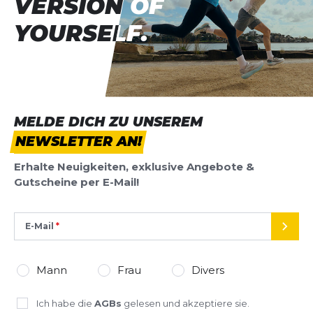
VERSION OF
VERSION OF
YOURSELF.
YOURSELF.
MELDE DICH ZU UNSEREM
NEWSLETTER AN!
Erhalte Neuigkeiten, exklusive Angebote &
Gutscheine per E-Mail!
E-Mail
SEND
Mann
Frau
Divers
Ich habe die
AGBs
gelesen und akzeptiere sie.