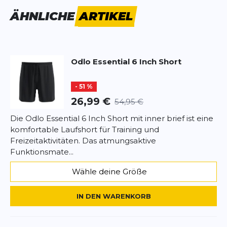
Vorname
Vorname
ein frisches Gefühl. Praktische Details wie kleine
ÄHNLICHE
ARTIKEL
Taschen bieten zusätzlichen Nutzen. Egal ob kurze
Laufeinheit oder intensives Training – die Essential 6
Überschrift
Überschrift
Inch Short macht alles mit.
Odlo
Essential 6 Inch Short
Fazit:
Eine Shorts, die mit Schlichtheit,
Rezension
Rezension
Funktionalität und Odlo-Qualität überzeugt.
- 51 %
26,99 €
54,95 €
Die Odlo Essential 6 Inch Short mit inner brief ist eine
komfortable Laufshort für Training und
*
Pflichtfelder
Freizeitaktivitäten. Das atmungsaktive
Funktionsmate...
BEWERTUNG HINZUFÜGEN
Wähle deine Größe
Dieses Formular ist durch reCAPTCHA geschützt – es gelten die
Datenschutzbestimmungen
und
Nutzungsbedingungen
von
IN DEN WARENKORB
Google.