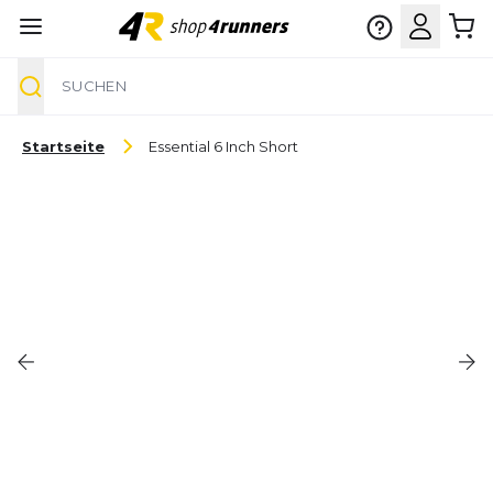
Suche
Zum Inhalt springen
Startseite
Essential 6 Inch Short