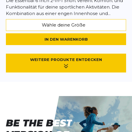
Die Essential 6 Inch 2-In-1 Short vereint Komfort und
Funktionalität für deine sportlichen Aktivitäten. Die
Kombination aus einer engen Innenhose und...
Wähle deine Größe
IN DEN WARENKORB
WEITERE PRODUKTE ENTDECKEN
BE THE BEST
BE THE BEST