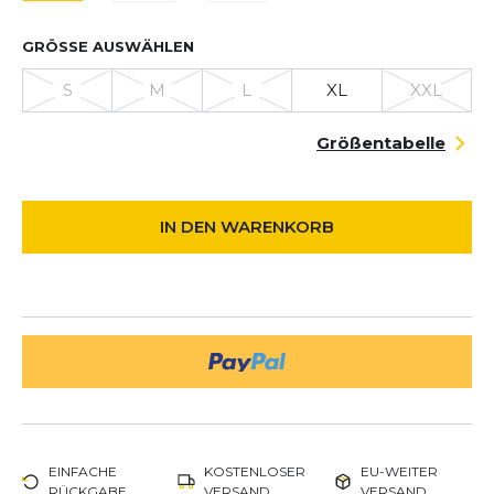
GRÖSSE AUSWÄHLEN
S
M
L
XL
XXL
Größentabelle
IN DEN WARENKORB
EINFACHE
KOSTENLOSER
EU-WEITER
RÜCKGABE
VERSAND
VERSAND