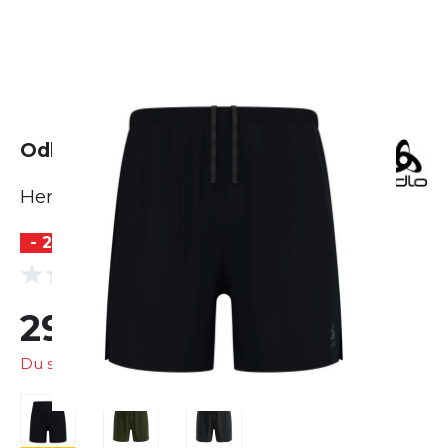
Odlo Essential 6 Inch Short
Herren
- 25 %
(0 Bewertungen)
0.0
29,99 €
39,95 €
Du sparst
9,96 €