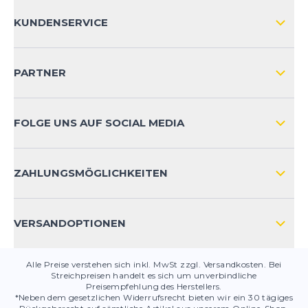
ÜBER UNS
KUNDENSERVICE
IMPRESSUM
VERSAND & RETOURE NATIONAL
KUNDENKONTOVORTEILE
PARTNER
VERSAND & RETOURE INTERNATIONAL
ZAHLUNGSARTEN
FOLGE UNS AUF SOCIAL MEDIA
HÄUFIG GESTELLTE FRAGEN
KONTAKT
ZAHLUNGSMÖGLICHKEITEN
PRODUKTSICHERHEIT
VERSANDOPTIONEN
Alle Preise verstehen sich inkl. MwSt zzgl. Versandkosten. Bei
Streichpreisen handelt es sich um unverbindliche
Preisempfehlung des Herstellers.
*Neben dem gesetzlichen Widerrufsrecht bieten wir ein 30 tägiges