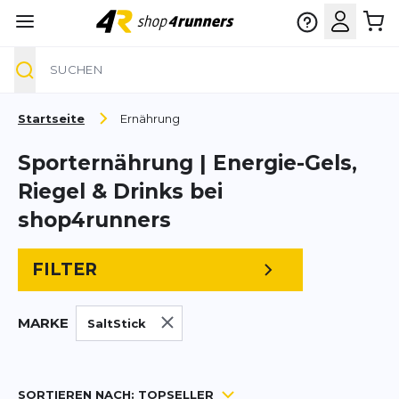
Suche
Zum Inhalt springen
Startseite
Ernährung
Sporternährung | Energie-Gels,
Riegel & Drinks bei
shop4runners
FILTER
MARKE
SaltStick
SORTIEREN NACH:
TOPSELLER