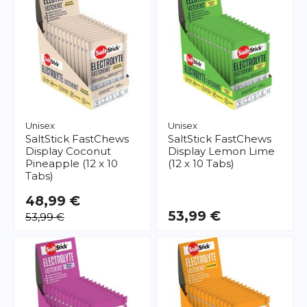
Unisex
Unisex
SaltStick
FastChews
SaltStick
FastChews
Display Coconut
Display Lemon Lime
Pineapple (12 x 10
(12 x 10 Tabs)
Tabs)
48,99 €
53,99 €
53,99 €