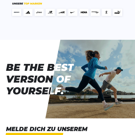
BE THE BEST
BE THE BEST
VERSION OF
VERSION OF
YOURSELF.
YOURSELF.
MELDE DICH ZU UNSEREM