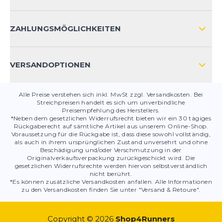
HÄUFIG GESTELLTE FRAGEN
KONTAKT
ZAHLUNGSMÖGLICHKEITEN
PRODUKTSICHERHEIT
VERSANDOPTIONEN
Alle Preise verstehen sich inkl. MwSt zzgl. Versandkosten. Bei
Streichpreisen handelt es sich um unverbindliche
Preisempfehlung des Herstellers.
*Neben dem gesetzlichen Widerrufsrecht bieten wir ein 30 tägiges
Rückgaberecht auf sämtliche Artikel aus unserem Online-Shop.
Voraussetzung für die Rückgabe ist, dass diese sowohl vollständig,
als auch in ihrem ursprünglichen Zustand unversehrt und ohne
Beschädigung und/oder Verschmutzung in der
Originalverkaufsverpackung zurückgeschickt wird. Die
gesetzlichen Widerrufsrechte werden hiervon selbstverständlich
nicht berührt.
*Es können zusätzliche Versandkosten anfallen. Alle Informationen
zu den Versandkosten finden Sie unter "Versand & Retoure".
Copyright © 2026
Shop4Runners