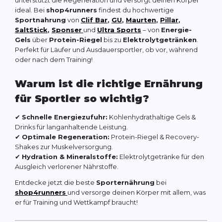
unterstützt die Regeneration und versorgt deinen Körper
ideal. Bei
shop4runners
findest du hochwertige
Sportnahrung
von
Clif Bar
,
GU
,
Maurten
,
Pillar
,
SaltStick
,
Sponser
und
Ultra Sports
– von
Energie-
Gels
über
Protein-Riegel
bis zu
Elektrolytgetränken
.
Perfekt für Läufer und Ausdauersportler, ob vor, während
oder nach dem Training!
Warum ist die richtige Ernährung
für Sportler so wichtig?
✔
Schnelle Energiezufuhr:
Kohlenhydrathaltige Gels &
Drinks für langanhaltende Leistung.
✔
Optimale Regeneration:
Protein-Riegel & Recovery-
Shakes zur Muskelversorgung.
✔
Hydration & Mineralstoffe:
Elektrolytgetränke für den
Ausgleich verlorener Nährstoffe.
Entdecke jetzt die beste
Sporternährung
bei
shop4runners
und versorge deinen Körper mit allem, was
er für Training und Wettkampf braucht!