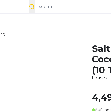
Suche
abs)
Sal
Coc
(10 
Unisex
4,4
Auf Lag