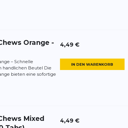
Chews Orange -
4,49 €
ange – Schnelle
IN DEN WARENKORB
m handlichen Beutel Die
ange bieten eine sofortige
Chews Mixed
4,49 €
10 Tabs)