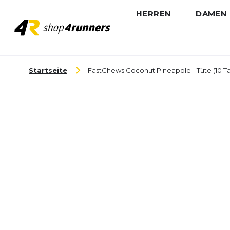
HERREN
DAMEN
Zum Inhalt springen
Startseite
FastChews Coconut Pineapple - Tüte (10 T