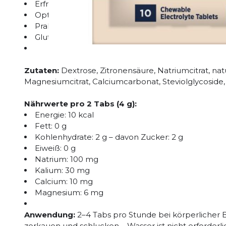
Erfrischend-exotischer Kokos-Ananas-Geschmac
Optimales Verhältnis von Natrium, Kalium, Calc
Praktisch für unterwegs – ohne Wasser einnehmb
Glutenfrei und ohne künstliche Farbstoffe
Zutaten:
Dextrose, Zitronensäure, Natriumcitrat, nat
Magnesiumcitrat, Calciumcarbonat, Steviolglycoside
Nährwerte pro 2 Tabs (4 g):
Energie: 10 kcal
Fett: 0 g
Kohlenhydrate: 2 g – davon Zucker: 2 g
Eiweiß: 0 g
Natrium: 100 mg
Kalium: 30 mg
Calcium: 10 mg
Magnesium: 6 mg
Anwendung:
2–4 Tabs pro Stunde bei körperlicher
zerkauen und schlucken – Wasser ist nicht erforderli