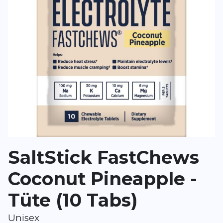
Überschrift
Überschrift
Rezension
Rezension
*
Pflichtfelder
BEWERTUNG HINZUFÜGEN
SaltStick FastChews
Dieses Formular ist durch reCAPTCHA geschützt – es gelten die
Date
Google.
Coconut Pineapple -
Tüte (10 Tabs)
Unisex