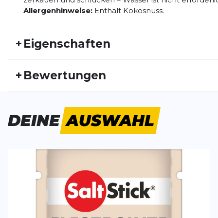
Allergenhinweise:
Enthält Kokosnuss.
+
Eigenschaften
Artikelnummer:
CLIF23FS30005
Fr
+
Bewertungen
Geschlecht:
Unisex
Akt
Bisher hat noch niemand dieses Produkt bewertet.
DEINE
AUSWAHL
SCHREIBE EINE BEWERTUNG
Deine Bewert
FastChews Coconut Pineapple -
Produktbew
Tüte (10 Tabs)
Vorname
Vorname