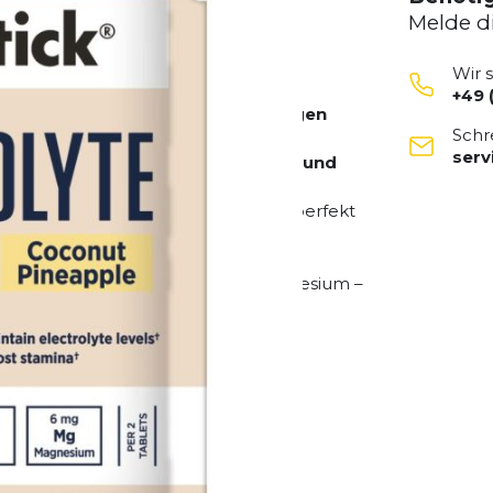
Melde d
Wir 
+49 
e Elektrolytversorgung im fruchtigen
Schr
ser
kaubare Tabletten, die eine
schnelle und
snuss und Ananas eignen sie sich perfekt
gen oder intensivem Training ihren
n Natrium, Kalium, Calcium und Magnesium –
ack und lassen sich ohne Wasser
ort.