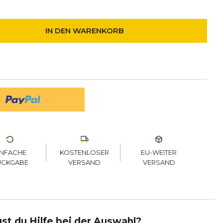
IN DEN WARENKORB
KOSTENLOSER
EU-WEITER
INFACHE
VERSAND
VERSAND
ÜCKGABE
st du Hilfe bei der Auswahl?