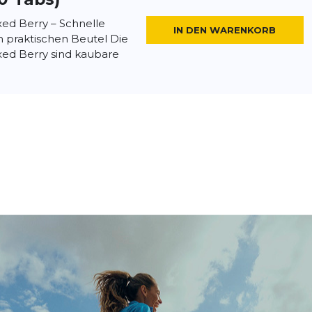
xed Berry – Schnelle
IN DEN WARENKORB
m praktischen Beutel Die
xed Berry sind kaubare
rolytes - Berry
66,00 €
Berry Electrolytes Berry
IN DEN WARENKORB
ische Brausetabletten, die
gen Elektrolyten während