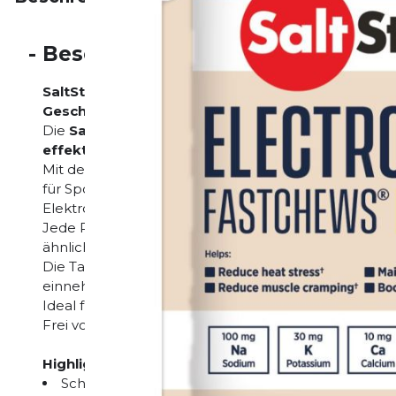
-
Beschreibung
SaltStick FastChews Coconut Pineapple – Schnell
Geschmack
Die
SaltStick FastChews Coconut Pineapple
sind 
effektive Elektrolytversorgung
bieten.
Mit dem erfrischend-exotischen Geschmack von Koko
für Sportler, die bei Hitze, langen Ausdauerbelastun
Elektrolythaushalt stabil halten wollen.
Jede Portion liefert ein ausgewogenes Verhältnis a
ähnlich dem, was durch Schweiß verloren geht.
Die Tabs sind leicht zu kauen, angenehm im Geschm
einnehmen.
Ideal für unterwegs, vor, während oder nach dem Sp
Frei von künstlichen Farbstoffen und glutenfrei.
Highlights:
Schnelle Elektrolytversorgung in Kaubaren Tabs