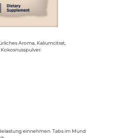
k
ium und Magnesium
ar
ürliches Aroma, Kaliumcitrat,
, Kokosnusspulver.
 Belastung einnehmen. Tabs im Mund
ch.