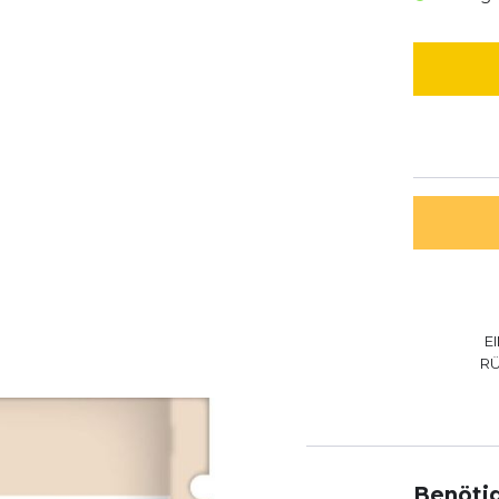
E
R
Benötig