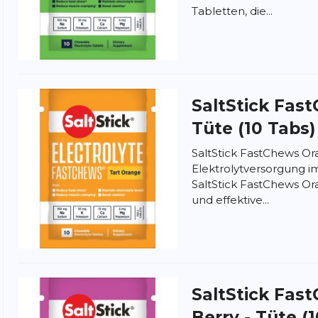
Tabletten, die...
SaltStick
Fast
Tüte (10 Tabs)
SaltStick FastChews Or
Elektrolytversorgung i
SaltStick FastChews Or
und effektive...
nschutzbestimmungen
und
Nutzungsbedingungen
von
SaltStick
Fast
Berry - Tüte (