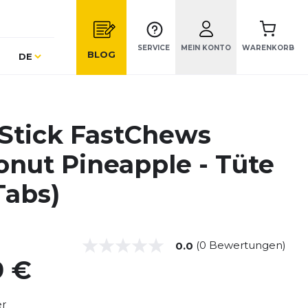
SERVICE
MEIN KONTO
WARENKORB
Sprache
BLOG
DE
tStick FastChews
onut Pineapple - Tüte
Tabs)
(0 Bewertungen)
0.0
9 €
er