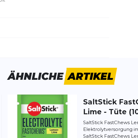
emdartikelnummer:
14101
ivitätstyp:
Fitness
Laufen
ÄHNLICHE
ARTIKEL
SaltStick
Fast
ung:
ertung
Lime - Tüte (1
SaltStick FastChews L
Elektrolytversorgung i
SaltStick FastChews L