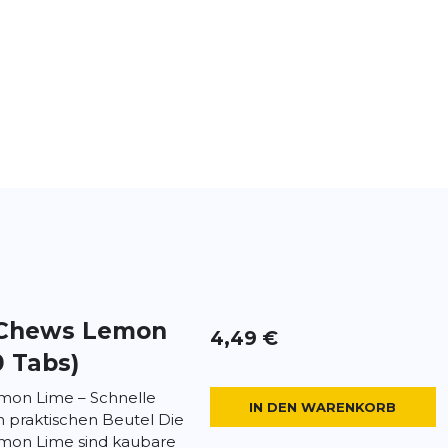
Chews Lemon
4,49 €
0 Tabs)
emon Lime – Schnelle
IN DEN WARENKORB
m praktischen Beutel Die
emon Lime sind kaubare