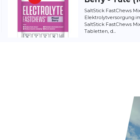
SaltStick FastChews Mi
Elektrolytversorgung i
SaltStick FastChews Mi
Tabletten, d...
Sponser
Elect
(12 x 10 Tabs)
Sponser Electrolytes – 
von Sponser sind prakt
den Körper mit wichti
Spor...