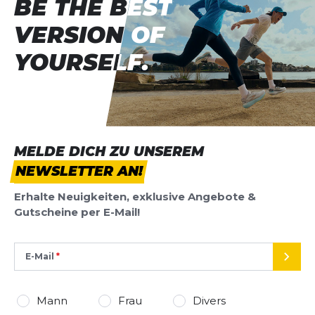
BE THE BEST
BE THE BEST
VERSION OF
VERSION OF
YOURSELF.
YOURSELF.
MELDE DICH ZU UNSEREM
NEWSLETTER AN!
Erhalte Neuigkeiten, exklusive Angebote &
Gutscheine per E-Mail!
E-Mail
SEND
Mann
Frau
Divers