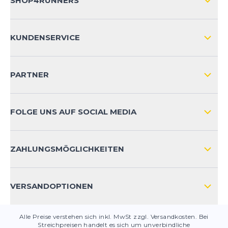
SHOP4RUNNERS
ÜBER UNS
KUNDENSERVICE
IMPRESSUM
VERSAND & RETOURE NATIONAL
KUNDENKONTOVORTEILE
PARTNER
VERSAND & RETOURE INTERNATIONAL
ZAHLUNGSARTEN
FOLGE UNS AUF SOCIAL MEDIA
HÄUFIG GESTELLTE FRAGEN
KONTAKT
ZAHLUNGSMÖGLICHKEITEN
PRODUKTSICHERHEIT
VERSANDOPTIONEN
Alle Preise verstehen sich inkl. MwSt zzgl. Versandkosten. Bei
Streichpreisen handelt es sich um unverbindliche