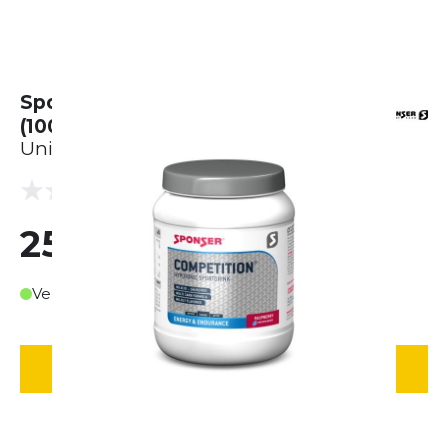
Sponser Competition Raspberry
(1000g)
Unisex
(0 Bewertungen)
0.0
25,00 €
Verfügbar in ca. 3-4 Werktagen
IN DEN WARENKORB