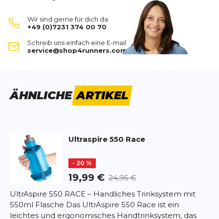
Mit
Akazienfaserhydrolysat
angereichert, trägt es
SCHREIBE EINE BEWERTUNG
zusätzlich zu einer verbesserten
Wir sind gerne für dich da
Magenverträglichkeit
bei.
+49 (0)7231 374 00 70
Dank seiner
hypotonischen Zusammensetzung
Competition Raspberry (1000g)
Schreib uns einfach eine E-mail
ist es besonders
leicht verdaulich
– ideal auch bei
Deine Bewertung:
service@shop4runners.com
hoher Intensität.
Produktbewertung
Der
Elektrolytkomplex
aus Natrium, Calcium,
Magnesium, Kalium und Chlorid unterstützt die
Vorname
Vorname
Flüssigkeits- und Mineralstoffbalance
.
ÄHNLICHE
ARTIKEL
Mit fruchtigem
Himbeergeschmack
, frei von
Gluten und Laktose.
Überschrift
Überschrift
Vegan, glutenfrei und laktosefrei
.
Ultraspire
550 Race
Zutaten:
Rezension
Rezension
Maltodextrin
- 20 %
Isomaltulose
Saccharose
19,99 €
24,95 €
Glukose
UltrAspire 550 RACE – Handliches Trinksystem mit
Akazienfaserhydrolysat
550ml Flasche Das UltrAspire 550 Race ist ein
*
Pflichtfelder
Mineralstoffe (Natrium, Calcium, Magnesium,
leichtes und ergonomisches Handtrinksystem, das
Kalium, Chlorid)