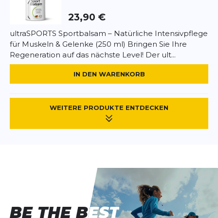
Keine kennzeichnungspflichtigen Allergene
23,90 €
enthalten. Glutenfrei, laktosefrei, vegan.
ultraSPORTS Sportbalsam – Natürliche Intensivpflege
für Muskeln & Gelenke (250 ml) Bringen Sie Ihre
Regeneration auf das nächste Level! Der ult...
IN DEN WARENKORB
WEITERE PRODUKTE ENTDECKEN
BE THE BEST
BE THE BEST