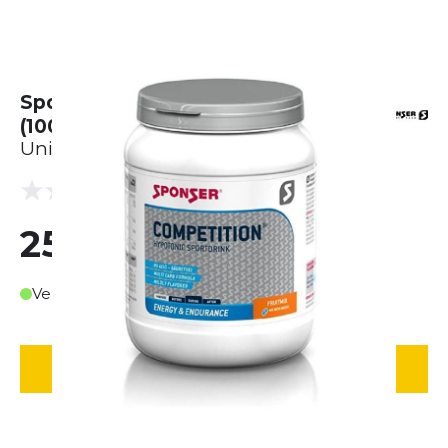
Sponser Competition Fruit Mix
(1000g)
Unisex
(0 Bewertungen)
0.0
25,00 €
Verfügbar in ca. 3-4 Werktagen
IN DEN WARENKORB