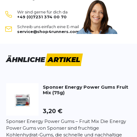
Mit
Akazienfaserhydrolysat
angereichert, sorgt es
SCHREIBE EINE BEWERTUNG
für eine verbesserte
Magenverträglichkeit
auch
Wir sind gerne für dich da
bei hohen Intensitäten.
+49 (0)7231 374 00 70
Durch seine
hypotonische Zusammensetzung
ist
Competition Fruit Mix (1000g)
Schreib uns einfach eine E-mail
das Getränk besonders
leicht verdaulich
.
Deine Bewertung:
service@shop4runners.com
Der
Mineralstoffkomplex
mit Natrium, Calcium,
Produktbewertung
Magnesium, Kalium und Chlorid gleicht den Verlust
durch Schwitzen aus.
Vorname
Vorname
Mit fruchtigem
Fruit-Mix-Geschmack
, frei von
ÄHNLICHE
ARTIKEL
Gluten und Laktose.
Vegan, glutenfrei, laktosefrei
.
Überschrift
Überschrift
Zutaten:
Sponser
Energy Power Gums Fruit
Maltodextrin
Rezension
Mix (75g)
Rezension
Isomaltulose
Saccharose
Glukose
3,20 €
Akazienfaserhydrolysat
Sponser Energy Power Gums – Fruit Mix Die Energy
Mineralstoffe (Natrium, Calcium, Magnesium,
Power Gums von Sponser sind fruchtige
*
Pflichtfelder
Kalium, Chlorid)
Kohlenhydrat-Gums, die schnelle und nachhaltige
Aromen