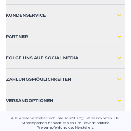
ÜBER UNS
KUNDENSERVICE
IMPRESSUM
VERSAND & RETOURE NATIONAL
KUNDENKONTOVORTEILE
PARTNER
VERSAND & RETOURE INTERNATIONAL
ZAHLUNGSARTEN
FOLGE UNS AUF SOCIAL MEDIA
HÄUFIG GESTELLTE FRAGEN
KONTAKT
ZAHLUNGSMÖGLICHKEITEN
PRODUKTSICHERHEIT
VERSANDOPTIONEN
Alle Preise verstehen sich inkl. MwSt zzgl. Versandkosten. Bei
Streichpreisen handelt es sich um unverbindliche
Preisempfehlung des Herstellers.