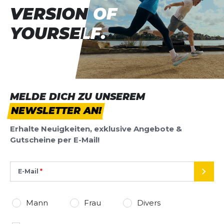
VERSION OF
VERSION OF
YOURSELF.
YOURSELF.
MELDE DICH ZU UNSEREM
NEWSLETTER AN!
Erhalte Neuigkeiten, exklusive Angebote &
Gutscheine per E-Mail!
E-Mail
SEND
Mann
Frau
Divers