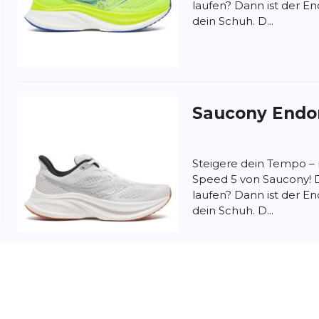
laufen? Dann ist der E
dein Schuh. D...
t ein hervorragender Laufschuh. Die gesamte
ung:
ertung
Saucony
Endo
Steigere dein Tempo –
Speed 5 von Saucony! Du
laufen? Dann ist der E
dein Schuh. D...
Saucony
Endo