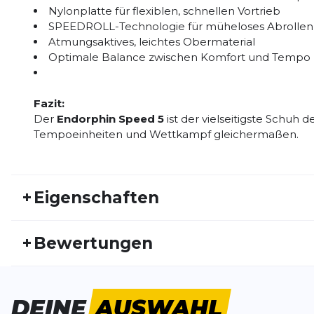
Nylonplatte für flexiblen, schnellen Vortrieb
SPEEDROLL-Technologie für müheloses Abrollen
Atmungsaktives, leichtes Obermaterial
Optimale Balance zwischen Komfort und Tempo
Fazit:
Der
Endorphin Speed 5
ist der vielseitigste Schuh d
Tempoeinheiten und Wettkampf gleichermaßen.
+
Eigenschaften
Artikelnummer:
SAU26FS10018
Fr
+
Bewertungen
Aktivitätstyp:
Laufen
Ge
Gewicht:
238 G
Sc
Henze
Schuhdämpfung:
mittel
Dy
DEINE
AUSWAHL
Schnelle Lieferung und ein toller Schuh für Speed 