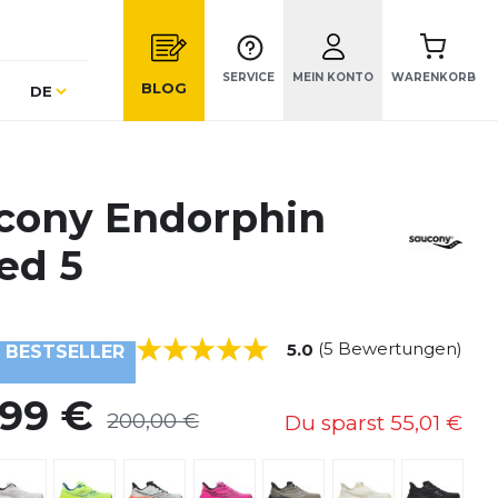
SERVICE
MEIN KONTO
WARENKORB
Sprache
BLOG
DE
cony Endorphin
ed 5
(5 Bewertungen)
5.0
BESTSELLER
,99 €
200,00 €
Du sparst
55,01 €