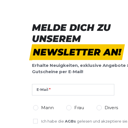
BEWERTUNG HINZUFÜGEN
Dieses Formular ist durch reCAPTCHA geschützt – es gelten die
Date
MELDE DICH ZU
Google.
UNSEREM
NEWSLETTER AN!
Erhalte Neuigkeiten, exklusive Angebote 
Gutscheine per E-Mail!
E-Mail
Mann
Frau
Divers
Ich habe die
AGBs
gelesen und akzeptiere sie