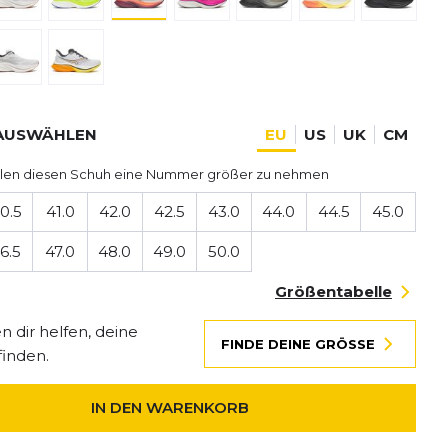
AUSWÄHLEN
EU
US
UK
CM
len diesen Schuh eine Nummer größer zu nehmen
0.5
41.0
42.0
42.5
43.0
44.0
44.5
45.0
6.5
47.0
48.0
49.0
50.0
Größentabelle
 dir helfen, deine
FINDE DEINE GRÖSSE
finden.
IN DEN WARENKORB