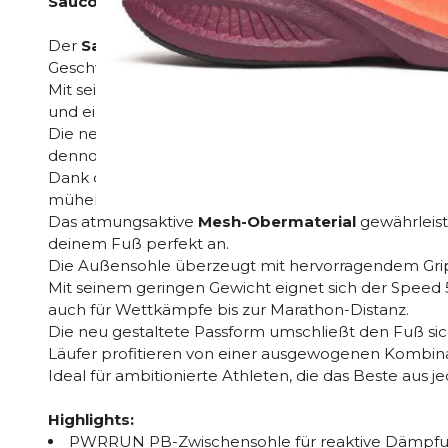
Saucony Endorphin Speed 5
Der
Saucony Endorphin Speed 5
ist der perfekte T
Geschwindigkeit und Komfort gleichermaßen suche
Mit seiner innovativen
PWRRUN PB-Dämpfung
biet
und ein federndes Laufgefühl bei jedem Schritt.
Die neu entwickelte
Nyplate-Platte aus Nylon
sorgt
dennoch spürbaren Vortrieb und Effizienz.
Dank der
SPEEDROLL-Technologie
wirst du sanft n
mühelos halten.
Das atmungsaktive
Mesh-Obermaterial
gewährleist
deinem Fuß perfekt an.
Die Außensohle überzeugt mit hervorragendem Grip
Mit seinem geringen Gewicht eignet sich der Speed 5 
auch für Wettkämpfe bis zur Marathon-Distanz.
Die neu gestaltete Passform umschließt den Fuß sic
Läufer profitieren von einer ausgewogenen Kombin
Ideal für ambitionierte Athleten, die das Beste aus 
Highlights:
PWRRUN PB-Zwischensohle für reaktive Dämpf