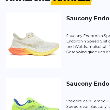
ite:
normal
tergrund:
Bahn
Straße
Saucony
Endo
Saucony Endorphin Sp
Endorphin Speed 5 ist d
und Wettkampfschuh fü
Geschwindigkeit und Ko
uhe. Etwas breiter und erstaunlich leicht.
ettkampf.
Saucony
Endo
ut gedämpfter Laufschuh.
Steigere dein Tempo –
Speed 5 von Saucony! Du