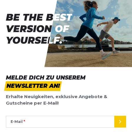
BE THE BEST
BE THE BEST
VERSION OF
VERSION OF
YOURSELF.
YOURSELF.
MELDE DICH ZU UNSEREM
NEWSLETTER AN!
Erhalte Neuigkeiten, exklusive Angebote &
Gutscheine per E-Mail!
E-Mail
SEND