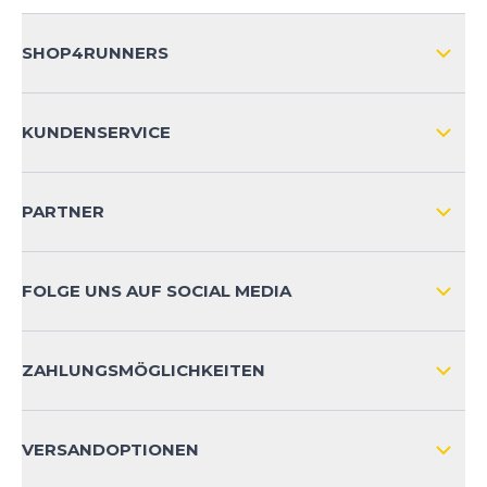
SHOP4RUNNERS
ÜBER UNS
KUNDENSERVICE
IMPRESSUM
VERSAND & RETOURE NATIONAL
KUNDENKONTOVORTEILE
PARTNER
VERSAND & RETOURE INTERNATIONAL
ZAHLUNGSARTEN
FOLGE UNS AUF SOCIAL MEDIA
HÄUFIG GESTELLTE FRAGEN
KONTAKT
ZAHLUNGSMÖGLICHKEITEN
PRODUKTSICHERHEIT
VERSANDOPTIONEN