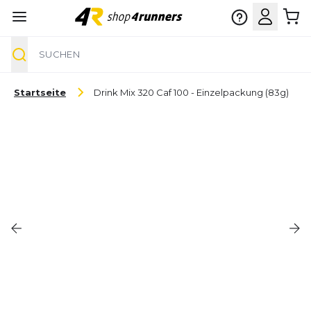
Suche
Zum Inhalt springen
Startseite
Drink Mix 320 Caf 100 - Einzelpackung (83g)