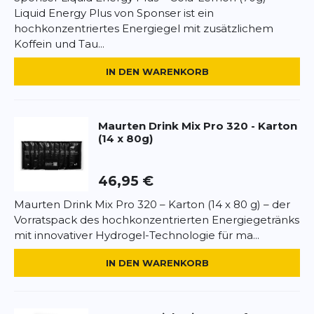
Natriumchlorid.
Liquid Energy Plus von Sponser ist ein
hochkonzentriertes Energiegel mit zusätzlichem
*
Pflichtfelder
Nährwerte pro 83 g:
Energie 1348 kJ / 320 kcal,
Koffein und Tau...
Fett 0 g, davon gesättigte Fettsäuren 0 g,
Kohlenhydrate 79 g, davon Zucker 37 g, Eiweiß 0 g,
BEWERTUNG HINZUFÜGEN
IN DEN WARENKORB
Salz 0,63 g, Koffein 100 mg.
Dieses Formular ist durch reCAPTCHA geschützt – es gelten die
Anwendung:
83 g Pulver in 500 ml Wasser (< 80
Datenschutzbestimmungen
und
Nutzungsbedingungen
von
Google.
mg Ca²?/l) auflösen, gut schütteln und vor,
Maurten
Drink Mix Pro 320 - Karton
(14 x 80g)
während oder nach dem Sport trinken.
Allergenhinweis:
Keine Allergene, vegan.
46,95 €
Maurten Drink Mix Pro 320 – Karton (14 x 80 g) – der
Vorratspack des hochkonzentrierten Energiegetränks
mit innovativer Hydrogel-Technologie für ma...
IN DEN WARENKORB