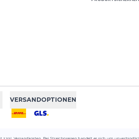
VERSANDOPTIONEN
St zzgl. Versandkosten. Bei Streichpreisen handelt es sich um unverbindli