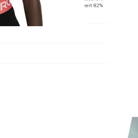
 Gummi. Maschinenwaschbar Importiert 82%
emdartikelnummer:
DM0579-814
ivitätstyp:
Fitness
Laufen
ung:
ertung