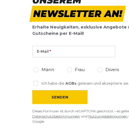
UNSEREM
Überschrift
NEWSLETTER AN!
Überschrift
Erhalte Neuigkeiten, exklusive Angebote 
Rezension
Rezension
Gutscheine per E-Mail!
E-Mail
*
Pflichtfelder
Mann
Frau
Divers
BEWERTUNG HINZUFÜGEN
Ich habe die
AGBs
gelesen und akzeptiere sie
Dieses Formular ist durch reCAPTCHA geschützt – es gelten die
Date
SENDEN
Google.
Dieses Formular ist durch reCAPTCHA geschützt – es gelte
Datenschutzbestimmungen
und
Nutzungsbedingungen
Google.