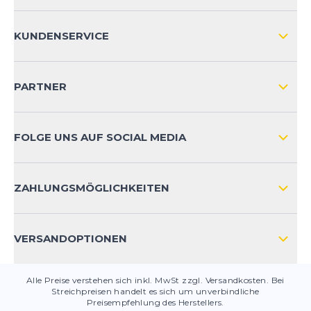
ÜBER UNS
KUNDENSERVICE
IMPRESSUM
VERSAND & RETOURE NATIONAL
KUNDENKONTOVORTEILE
PARTNER
VERSAND & RETOURE INTERNATIONAL
ZAHLUNGSARTEN
FOLGE UNS AUF SOCIAL MEDIA
HÄUFIG GESTELLTE FRAGEN
KONTAKT
ZAHLUNGSMÖGLICHKEITEN
PRODUKTSICHERHEIT
VERSANDOPTIONEN
Alle Preise verstehen sich inkl. MwSt zzgl. Versandkosten. Bei
Streichpreisen handelt es sich um unverbindliche
Preisempfehlung des Herstellers.