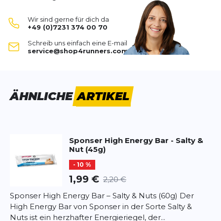
und Kollagenhydrolysat
zu einem ausgewogenen
SCHREIBE EINE BEWERTUNG
Aminosäureprofil.
Wir sind gerne für dich da
Dank der
knusprigen Textur
und dem fruchtigen
+49 (0)7231 374 00 70
Himbeergeschmack
ist er ein leckerer Begleiter
Crunchy Protein Bar Himbeere
Schreib uns einfach eine E-mail
(50g)
zwischendurch.
service@shop4runners.com
Deine Bewertung:
Ideal nach dem Training, unterwegs oder als
sättigender Snack.
Produktbewertung
Glutenfrei und ohne Palmöl
.
Vorname
ÄHNLICHE
ARTIKEL
Vorname
Zutaten:
Milchprotein
Sojaproteinisolat
Überschrift
Überschrift
Kollagenhydrolysat
Sponser
High Energy Bar - Salty &
Fruchtpulver Himbeere
Nut (45g)
Süßungsmittel (Maltit, Sucralose,
Rezension
Rezension
- 10 %
Steviolglycoside)
Kakaobutter
1,99 €
2,20 €
Feuchthaltemittel (Glycerin)
Sponser High Energy Bar – Salty & Nuts (60g) Der
Überzug aus Milchschokolade (mit
High Energy Bar von Sponser in der Sorte Salty &
Süßungsmitteln)
Nuts ist ein herzhafter Energieriegel, der...
*
Pflichtfelder