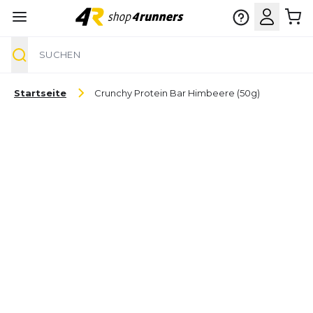
Suche
Zum Inhalt springen
Startseite
Crunchy Protein Bar Himbeere (50g)