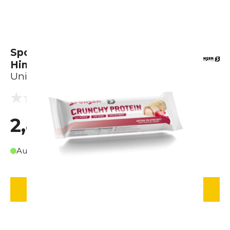
Sponser Crunchy Protein Bar
Himbeere (50g)
Unisex
(0 Bewertungen)
0.0
2,80 €
Auf Lager
IN DEN WARENKORB