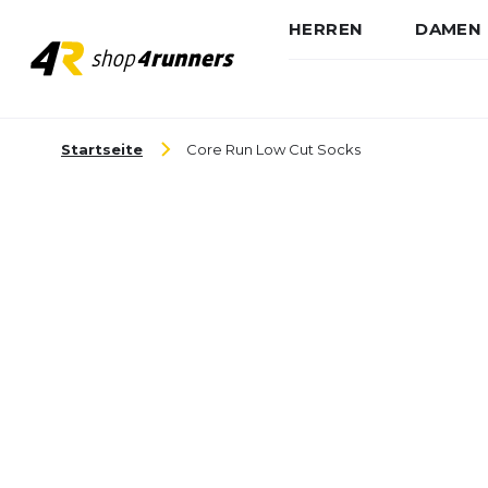
HERREN
DAMEN
Zum Inhalt springen
Startseite
Core Run Low Cut Socks