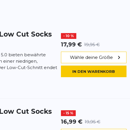
 Low Cut Socks
- 10 %
17,99 €
19,95 €
 5.0 bieten bewährte
Wähle deine Größe
 einer niedrigen,
Der Low-Cut-Schnitt endet
IN DEN WARENKORB
 Low Cut Socks
- 15 %
16,99 €
19,95 €