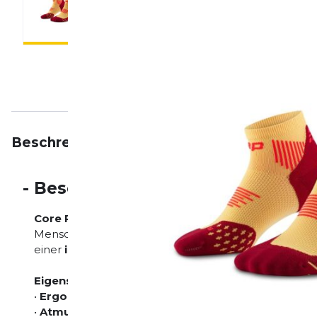
Beschreibung
Eigenschaften
Bewertungen
-
Beschreibung
Core Run Low Cut Socks 5.0
ist die perfekte Wahl f
Menschen, die auf
höchste Qualität
und
Leistung
s
einer
innovativen Technologie
kombiniert dieses Pr
Eigenschaften:
•
Ergonomische Passform:
Entwickelt, um sich de
•
Atmungsaktive Stoffe:
Sorgt für ein angenehmes H