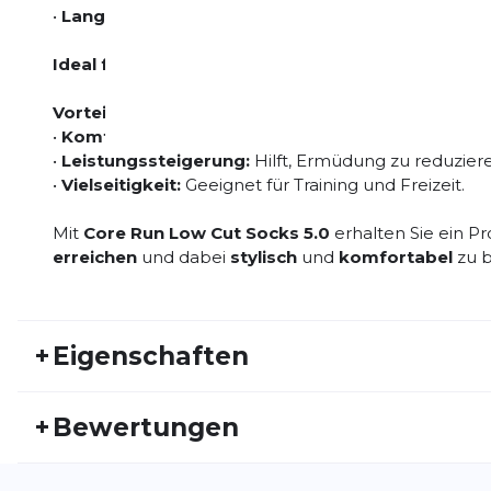
•
Langlebig und leicht:
Perfekt für sportliche Aktivit
Ideal für:
Laufen, Radfahren, Fitness oder lange Trai
Vorteile:
•
Komfort:
Für ganztägiges Tragen geeignet.
•
Leistungssteigerung:
Hilft, Ermüdung zu reduzier
•
Vielseitigkeit:
Geeignet für Training und Freizeit.
Mit
Core Run Low Cut Socks 5.0
erhalten Sie ein Pr
erreichen
und dabei
stylisch
und
komfortabel
zu b
+
Eigenschaften
Artikelnummer:
CEP25FS20047
Fr
+
Bewertungen
Geschlecht:
Damen
Akt