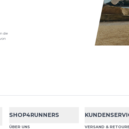
.
Cep
Core Run
n die
von
Core Run Low Cut Socks
für anspruchsvolle Spor
Menschen, die auf höch
setzen. Mit...
Cep
Core Run
SHOP4RUNNERS
KUNDENSERVI
Core Run Low Cut Socks
ÜBER UNS
VERSAND & RETOURE