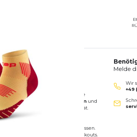
E
R
Benötig
Melde d
Wir 
+49 
ür anspruchsvolle Sportler und aktive
Schr
etzen. Mit
hochwertigen Materialien
und
ser
odukt Stil, Komfort und Funktionalität.
n Bewegungen Ihres Körpers anzupassen.
autklima, selbst bei intensiven Workouts.