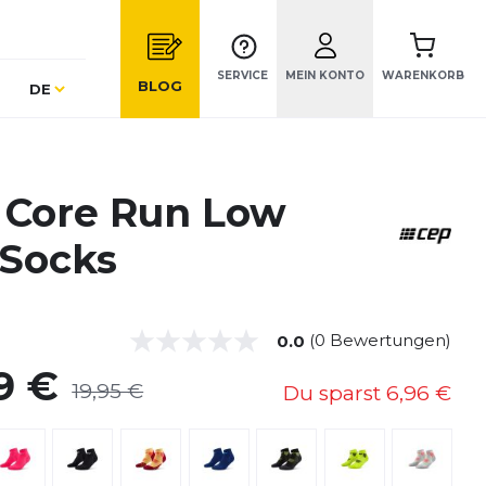
SERVICE
MEIN KONTO
WARENKORB
Sprache
BLOG
DE
 Core Run Low
 Socks
(0 Bewertungen)
0.0
9 €
19,95 €
Du sparst
6,96 €