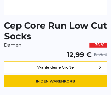
BEWERTUNG HINZUFÜGEN
Cep Core Run Low Cut
Dieses Formular ist durch reCAPTCHA geschützt – es gelten die
Date
Google.
Socks
Damen
- 35 %
12,99 €
19,95 €
Wähle deine Größe
IN DEN WARENKORB