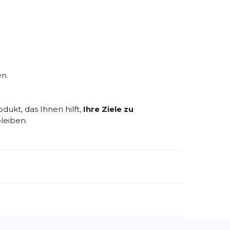
äten oder den Alltag.
ningseinheiten.
en.
odukt, das Ihnen hilft,
Ihre Ziele zu
leiben.
emdartikelnummer:
WP7AMR
ivitätstyp:
Fitness
Laufen