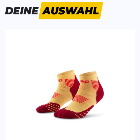
Bisher hat noch niemand dieses Produkt bewertet.
DEINE
AUSWAHL
SCHREIBE EINE BEWERTUNG
Deine Bewert
Core Run Low Cut Socks
Produktbew
Vorname
Vorname
Überschrift
Überschrift
Rezension
Rezension
*
Pflichtfelder