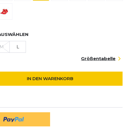
AUSWÄHLEN
M
L
Größentabelle
IN DEN WARENKORB