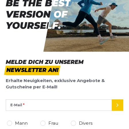
BE THE BEST
BE THE BEST
VERSION OF
VERSION OF
YOURSELF.
YOURSELF.
MELDE DICH ZU UNSEREM
NEWSLETTER AN!
Erhalte Neuigkeiten, exklusive Angebote &
Gutscheine per E-Mail!
E-Mail
SEND
Mann
Frau
Divers