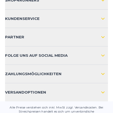
SHOP4RUNNERS
ÜBER UNS
KUNDENSERVICE
IMPRESSUM
VERSAND & RETOURE NATIONAL
KUNDENKONTOVORTEILE
PARTNER
VERSAND & RETOURE INTERNATIONAL
ZAHLUNGSARTEN
FOLGE UNS AUF SOCIAL MEDIA
HÄUFIG GESTELLTE FRAGEN
KONTAKT
ZAHLUNGSMÖGLICHKEITEN
PRODUKTSICHERHEIT
VERSANDOPTIONEN
Alle Preise verstehen sich inkl. MwSt zzgl. Versandkosten. Bei
Streichpreisen handelt es sich um unverbindliche