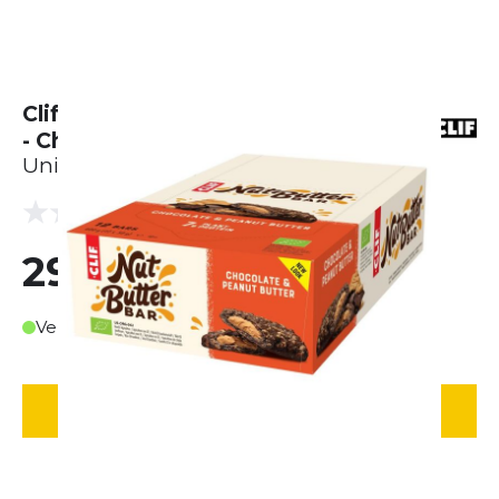
Clif Bar Nut Butter Energie Riegel
- Chocolate Peanut Butter (12 x 50
Unisex
(0 Bewertungen)
0.0
29,90 €
Verfügbar in ca. 3-4 Werktagen
IN DEN WARENKORB