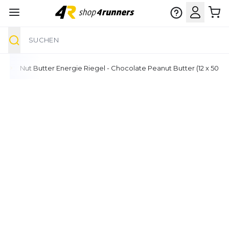
Suche
Zum Inhalt springen
Nut Butter Energie Riegel - Chocolate Peanut Butter (12 x 50