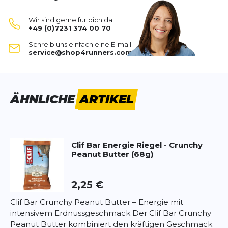
Kohlenhydraten
und
hochwertigem Protein
–
SCHREIBE EINE BEWERTUNG
ideal für Sport, Outdoor-Abenteuer oder den
Wir sind gerne für dich da
Alltag.
+49 (0)7231 374 00 70
Die Kombination aus nussiger Erdnussbutterfüllung
Nut Butter Energie Riegel -
Schreib uns einfach eine E-mail
Chocolate Peanut Butter (12 x 50
und süßer Schokolade sorgt für einen
service@shop4runners.com
Deine Bewertung:
ausgewogenen, leckeren Geschmack.
Hergestellt aus
überwiegend Bio-Zutaten
und
Produktbewertung
ohne Gentechnik.
Das praktische 12er-Pack ist perfekt, um immer
Vorname
ÄHNLICHE
ARTIKEL
Vorname
einen Snack griffbereit zu haben.
Highlights:
Überschrift
Überschrift
12 Riegel à 50 g mit Erdnussbutter-
Clif Bar
Energie Riegel - Crunchy
Schokoladenfüllung
Peanut Butter (68g)
Langanhaltende Energie durch komplexe
Rezension
Rezension
Kohlenhydrate
Proteinquelle zur Unterstützung der
2,25 €
Muskelerholung
Clif Bar Crunchy Peanut Butter – Energie mit
Aus überwiegend Bio-Zutaten
intensivem Erdnussgeschmack Der Clif Bar Crunchy
Ideal für Sport, Freizeit und unterwegs
Peanut Butter kombiniert den kräftigen Geschmack
*
Pflichtfelder