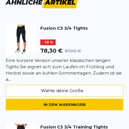
ÄHNLICHE
ARTIKEL
Fusion-Taschen am Oberschenkel, die den Inhalt
eng am Körper halten, ohne das
Überschrift
Überschrift
Bewegungsmuster zu stören. Diskrete, aber
sichere 3M-Reflexbänder am Unterschenkel
Fusion
C3 3/4 Tights
sorgen für 360-Grad-Sichtbarkeit in den dunklen
Rezension
Rezension
Stunden.
- 10 %
78,30 €
87,00 €
Eine kürzere Version unserer klassischen langen
Tights Sie eignet sich zum Laufen im Frühling und
*
Pflichtfelder
Herbst sowie an kühlen Sommertagen. Zudem ist sie
a...
BEWERTUNG HINZUFÜGEN
Wähle deine Größe
Dieses Formular ist durch reCAPTCHA geschützt – es gelten die
Datenschutzbestimmungen
und
Nutzungsbedingungen
von
IN DEN WARENKORB
Google.
Fusion
C3 3/4 Training Tights