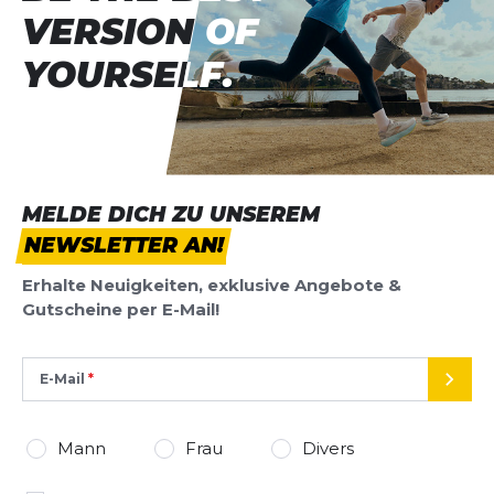
VERSION OF
VERSION OF
YOURSELF.
YOURSELF.
MELDE DICH ZU UNSEREM
NEWSLETTER AN!
Erhalte Neuigkeiten, exklusive Angebote &
Gutscheine per E-Mail!
E-Mail
SEND
Mann
Frau
Divers