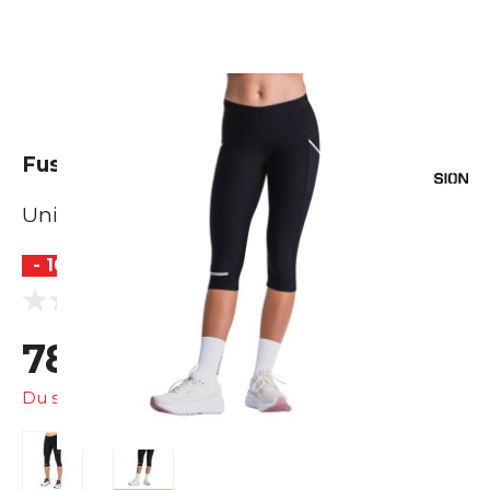
Fusion C3 3/4 Tights
Unisex
- 10 %
(0 Bewertungen)
0.0
78,30 €
87,00 €
Du sparst
8,70 €