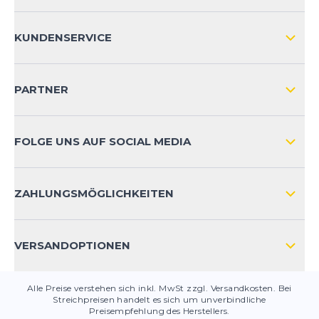
ÜBER UNS
KUNDENSERVICE
IMPRESSUM
VERSAND & RETOURE NATIONAL
KUNDENKONTOVORTEILE
PARTNER
VERSAND & RETOURE INTERNATIONAL
ZAHLUNGSARTEN
FOLGE UNS AUF SOCIAL MEDIA
HÄUFIG GESTELLTE FRAGEN
KONTAKT
ZAHLUNGSMÖGLICHKEITEN
PRODUKTSICHERHEIT
VERSANDOPTIONEN
Alle Preise verstehen sich inkl. MwSt zzgl. Versandkosten. Bei
Streichpreisen handelt es sich um unverbindliche
Preisempfehlung des Herstellers.