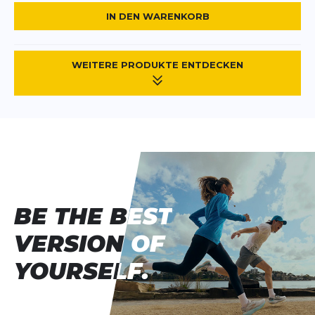
IN DEN WARENKORB
WEITERE PRODUKTE ENTDECKEN
BE THE BEST
BE THE BEST
VERSION OF
VERSION OF
YOURSELF.
YOURSELF.