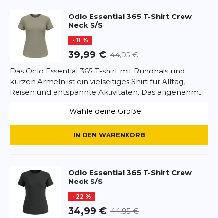
aktiven Alltag.
Odlo
Essential 365 T-Shirt Crew
Rezension
Neck S/S
Rezension
- 11 %
39,99 €
44,95 €
Das Odlo Essential 365 T-shirt mit Rundhals und
kurzen Ärmeln ist ein vielseitiges Shirt für Alltag,
*
Pflichtfelder
Reisen und entspannte Aktivitäten. Das angenehm...
BEWERTUNG HINZUFÜGEN
Wähle deine Größe
Dieses Formular ist durch reCAPTCHA geschützt – es gelten die
IN DEN WARENKORB
Datenschutzbestimmungen
und
Nutzungsbedingungen
von
Google.
Odlo
Essential 365 T-Shirt Crew
Neck S/S
- 22 %
34,99 €
44,95 €