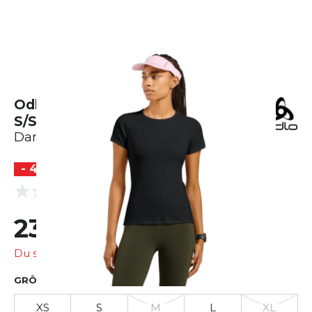
Odlo BL Top T-shirt Crew Neck
S/S
Damen
- 40 %
(0 Bewertungen)
0.0
23,99 €
39,95 €
Du sparst
15,96 €
GRÖSSE AUSWÄHLEN
XS
S
M
L
XL