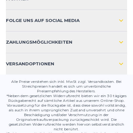
VERSAND & RETOURE INTERNATIONAL
ZAHLUNGSARTEN
FOLGE UNS AUF SOCIAL MEDIA
HÄUFIG GESTELLTE FRAGEN
KONTAKT
ZAHLUNGSMÖGLICHKEITEN
PRODUKTSICHERHEIT
VERSANDOPTIONEN
Alle Preise verstehen sich inkl. MwSt zzgl. Versandkosten. Bei
Streichpreisen handelt es sich um unverbindliche
Preisempfehlung des Herstellers.
*Neben dem gesetzlichen Widerrufsrecht bieten wir ein 30 tägiges
Rückgaberecht auf sämtliche Artikel aus unserem Online-Shop.
Voraussetzung für die Rückgabe ist, dass diese sowohl vollständig,
als auch in ihrem ursprünglichen Zustand unversehrt und ohne
Beschädigung und/oder Verschmutzung in der
Originalverkaufsverpackung zurückgeschickt wird. Die
gesetzlichen Widerrufsrechte werden hiervon selbstverständlich
nicht berührt.