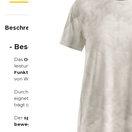
Beschreibung
Eigenschaften
Bewertungen
-
Beschreibung
Das
Odlo Zeroweight Chill-Tec Print T-shirt mit 
leistungsorientierte Funktion mit einem modernen, 
Funktionsmaterial
sorgt für eine aktive Kühlleistun
von Wärme und Feuchtigkeit bei intensiver Bewegu
Durch die
ultraleichte Zeroweight Konstruktion
li
eignet sich ideal für Trainingseinheiten bei warmen
trägt dazu bei, ein angenehm trockenes und ausgeg
Der
sportliche Print
verleiht dem T-Shirt eine dyna
bewegungsfreundliche Schnitt
volle Freiheit bei je