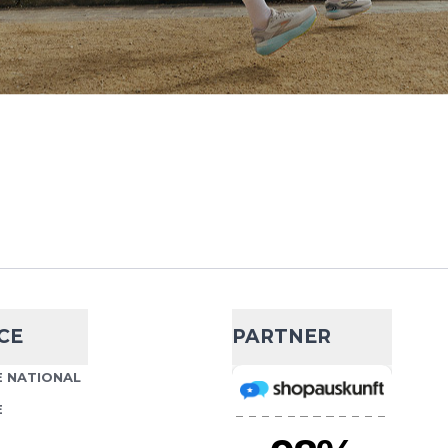
- 55 %
irt Crew Neck
24,99 €
54,95 €
gineered Chill-Tec T-shirt
Wähle deine Größe
en Ärmeln wurde speziell
nce entwickelt. Das
IN DEN WARENKORB
 Print T-Shirt
- 5 %
37,99 €
39,95 €
t T-shirt mit Rundhals und
CE
PARTNER
Wähle deine Größe
iert hohen Tragekomfort
odernen Design. Das
 NATIONAL
IN DEN WARENKORB
E