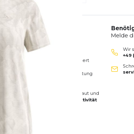
Benötig
Melde d
Wir 
+49 
Rundhals und kurzen Ärmeln
kombiniert
Schr
sportlichen Design. Das
Chill-Tec
ser
g und unterstützt eine schnelle Ableitung
ng.
egt das Shirt kaum spürbar auf der Haut und
 Temperaturen. Die
hohe Atmungsaktivität
lichenes Körperklima zu bewahren.
mische Optik, während der
der Aktivität ermöglicht.