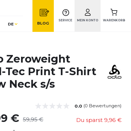
SERVICE
MEIN KONTO
WARENKORB
Sprache
BLOG
DE
o Zeroweight
l-Tec Print T-Shirt
w Neck s/s
(0 Bewertungen)
0.0
99 €
59,95 €
Du sparst
9,96 €