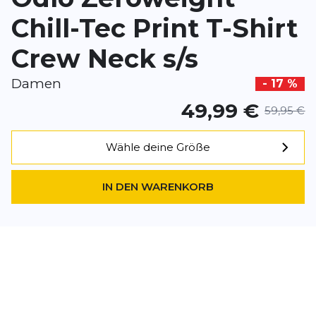
Google.
Chill-Tec Print T-Shirt
Crew Neck s/s
Damen
- 17 %
49,99 €
59,95 €
Wähle deine Größe
IN DEN WARENKORB