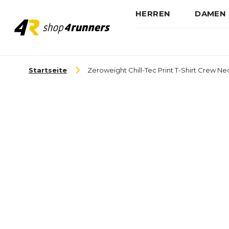
HERREN
DAMEN
Zum Inhalt springen
Startseite
Zeroweight Chill-Tec Print T-Shirt Crew Nec