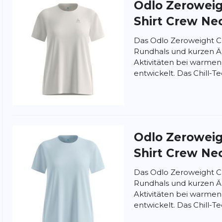
Odlo
Zeroweigh
ung:
ertung
Shirt Crew Nec
Das Odlo Zeroweight Chi
Rundhals und kurzen Ärm
Aktivitäten bei warme
entwickelt. Das Chill-Tec
Odlo
Zeroweigh
Shirt Crew Nec
Das Odlo Zeroweight Chi
Rundhals und kurzen Ärm
Aktivitäten bei warme
entwickelt. Das Chill-Tec
nschutzbestimmungen
und
Nutzungsbedingungen
von