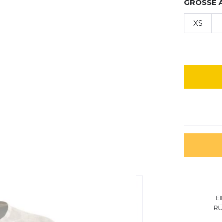
GRÖSSE 
XS
E
R