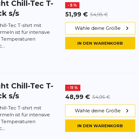
t Chill-Tec T-
- 5 %
k s/s
51,99 €
54,95 €
ll-Tec T-shirt mit
Wähle deine Größe
eln ist für intensive
n Temperaturen
IN DEN WARENKORB
...
t Chill-Tec T-
- 11 %
k s/s
48,99 €
54,95 €
ll-Tec T-shirt mit
Wähle deine Größe
eln ist für intensive
n Temperaturen
IN DEN WARENKORB
...