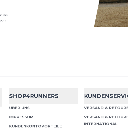
Chill-Tec T-Sh
n die
s/s
von
Das Odlo Zeroweight En
mit Rundhals und kurz
für maximale Performa
Engineered C...
Odlo
Essential
Crew Neck s/s
Das Odlo Essential Prin
SHOP4RUNNERS
KUNDENSERVI
kurzen Ärmeln kombin
mit einem sportlich-m
ÜBER UNS
VERSAND & RETOURE
angenehm weic...
IMPRESSUM
VERSAND & RETOUR
INTERNATIONAL
KUNDENKONTOVORTEILE