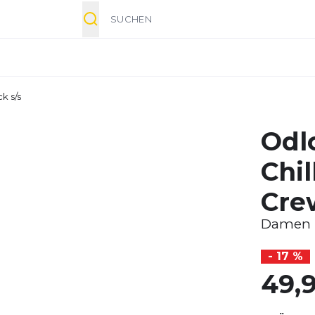
Suche
k s/s
Odl
Chil
Cre
Damen
- 17 %
49,