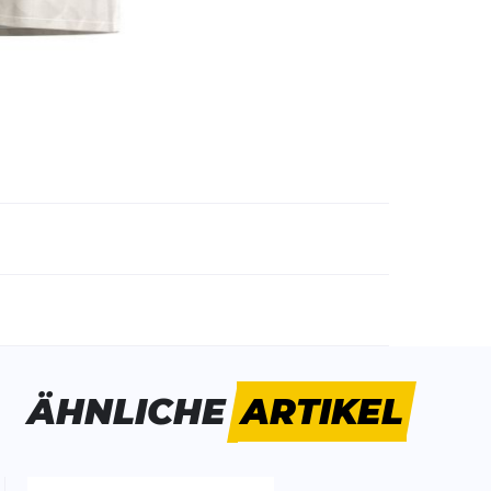
emdartikelnummer:
316061-10505
ivitätstyp:
Fitness
Laufen
ÄHNLICHE
ARTIKEL