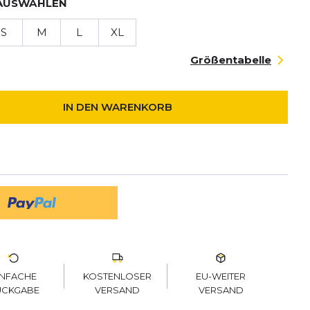
AUSWÄHLEN
S
M
L
XL
Größentabelle
IN DEN WARENKORB
KOSTENLOSER
EU-WEITER
INFACHE
VERSAND
VERSAND
ÜCKGABE