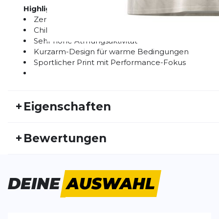
Highlights:
Zeroweight Konstruktion für minimales Gewicht
Chill-Tec Material mit aktiver Kühlung
Sehr hohe Atmungsaktivität
Kurzarm-Design für warme Bedingungen
Sportlicher Print mit Performance-Fokus
+
Eigenschaften
Artikelnummer:
ODLO26FS20078
Fr
+
Bewertungen
Geschlecht:
Damen
Akt
Bisher hat noch niemand dieses Produkt bewertet.
DEINE
AUSWAHL
SCHREIBE EINE BEWERTUNG