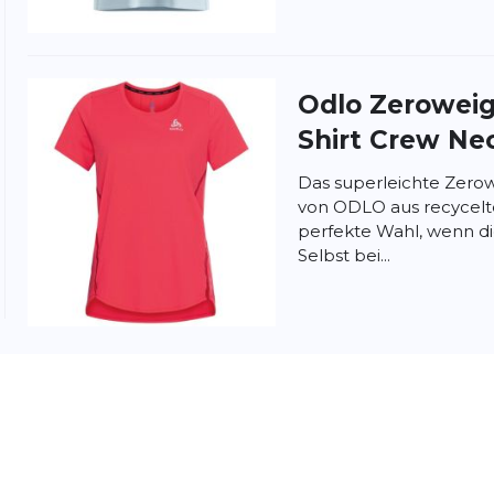
Odlo
Zeroweigh
Shirt Crew Ne
Das superleichte Zerowe
von ODLO aus recycelten
perfekte Wahl, wenn d
Selbst bei...
Odlo
Zeroweigh
Shirt Crew Nec
Das Odlo Zeroweight Chi