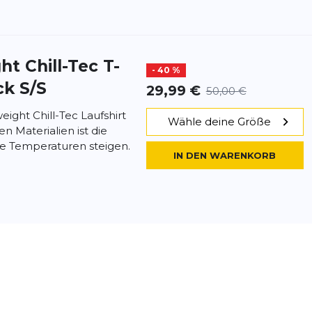
t Chill-Tec T-
- 40 %
ck S/S
29,99 €
50,00 €
ight Chill-Tec Laufshirt
Wähle deine Größe
 Materialien ist die
ie Temperaturen steigen.
IN DEN WARENKORB
t Chill-Tec T-
- 17 %
k l/s
49,99 €
59,95 €
ll-Tec T-shirt mit
Wähle deine Größe