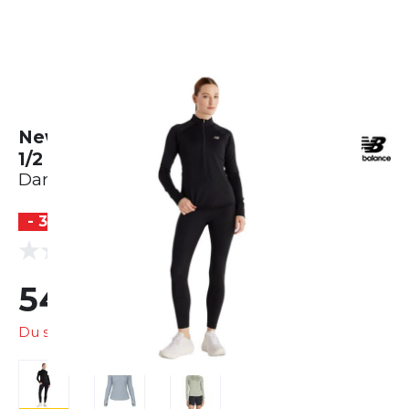
New Balance Athletics Heat Grid
1/2 Zip
Damen
- 35 %
(0 Bewertungen)
0.0
54,99 €
85,00 €
Du sparst
30,01 €