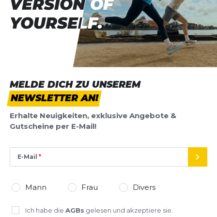
VERSION OF
VERSION OF
YOURSELF.
YOURSELF.
MELDE DICH ZU UNSEREM
NEWSLETTER AN!
Erhalte Neuigkeiten, exklusive Angebote &
Gutscheine per E-Mail!
E-Mail
SEND
Mann
Frau
Divers
Ich habe die
AGBs
gelesen und akzeptiere sie.