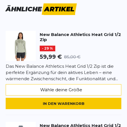
Vorname
Vorname
ÄHNLICHE
ARTIKEL
Überschrift
Überschrift
New Balance
Athletics Heat Grid 1/2
Rezension
Zip
Rezension
- 29 %
59,99 €
85,00 €
Das New Balance Athletics Heat Grid 1/2 Zip ist die
perfekte Ergänzung für dein aktives Leben – eine
*
Pflichtfelder
wärmende Zwischenschicht, die Funktionalität und...
BEWERTUNG HINZUFÜGEN
Wähle deine Größe
Dieses Formular ist durch reCAPTCHA geschützt – es gelten die
IN DEN WARENKORB
Datenschutzbestimmungen
und
Nutzungsbedingungen
von
Google.
New Balance
Athletics Heat Grid 1/2