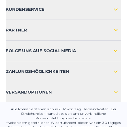
ÜBER UNS
KUNDENSERVICE
IMPRESSUM
VERSAND & RETOURE NATIONAL
KUNDENKONTOVORTEILE
PARTNER
VERSAND & RETOURE INTERNATIONAL
ZAHLUNGSARTEN
FOLGE UNS AUF SOCIAL MEDIA
HÄUFIG GESTELLTE FRAGEN
KONTAKT
ZAHLUNGSMÖGLICHKEITEN
PRODUKTSICHERHEIT
VERSANDOPTIONEN
Alle Preise verstehen sich inkl. MwSt zzgl. Versandkosten. Bei
Streichpreisen handelt es sich um unverbindliche
Preisempfehlung des Herstellers.
*Neben dem gesetzlichen Widerrufsrecht bieten wir ein 30 tägiges