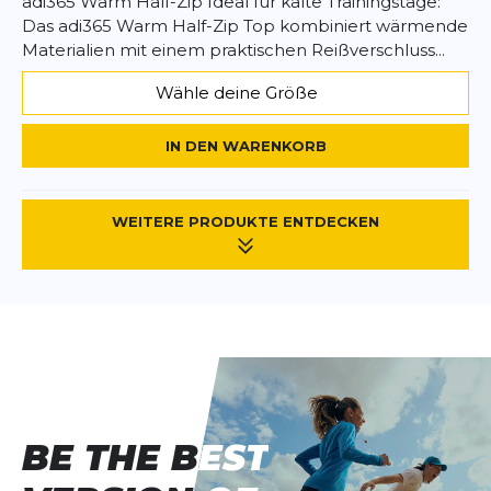
adi365 Warm Half-Zip Ideal für kalte Trainingstage:
Das adi365 Warm Half-Zip Top kombiniert wärmende
Materialien mit einem praktischen Reißverschluss...
Wähle deine Größe
IN DEN WARENKORB
WEITERE PRODUKTE ENTDECKEN
BE THE BEST
BE THE BEST