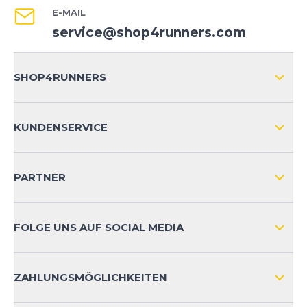
E-MAIL
service@shop4runners.com
SHOP4RUNNERS
ÜBER UNS
KUNDENSERVICE
IMPRESSUM
VERSAND & RETOURE NATIONAL
KUNDENKONTOVORTEILE
PARTNER
VERSAND & RETOURE INTERNATIONAL
ZAHLUNGSARTEN
FOLGE UNS AUF SOCIAL MEDIA
HÄUFIG GESTELLTE FRAGEN
KONTAKT
ZAHLUNGSMÖGLICHKEITEN
PRODUKTSICHERHEIT