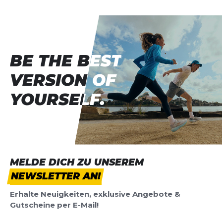
BE THE BEST
BE THE BEST
VERSION OF
VERSION OF
YOURSELF.
YOURSELF.
MELDE DICH ZU UNSEREM
NEWSLETTER AN!
Erhalte Neuigkeiten, exklusive Angebote &
Gutscheine per E-Mail!