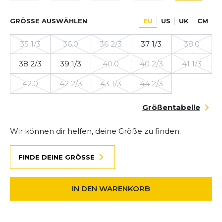
GRÖSSE AUSWÄHLEN
EU
US
UK
CM
35 1/3
36.0
36 2/3
37 1/3
38.0
38 2/3
39 1/3
40.0
40 2/3
41 1/3
42.0
42 2/3
43 1/3
44 2/3
Größentabelle
Wir können dir helfen, deine Größe zu finden.
FINDE DEINE GRÖSSE
IN DEN WARENKORB