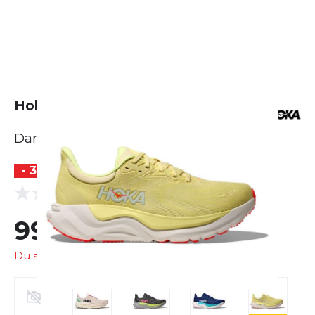
Hoka Arahi 8
Damen
- 38 %
BESTSELLER
(0 Bewertungen)
0.0
99,99 €
160,00 €
Du sparst
60,01 €