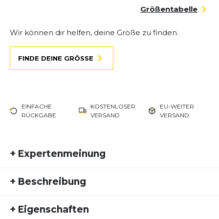
Größentabelle
Wir können dir helfen, deine Größe zu finden.
FINDE DEINE GRÖSSE
EINFACHE
KOSTENLOSER
EU-WEITER
RÜCKGABE
VERSAND
VERSAND
+
Expertenmeinung
Der Brooks Adrenaline GTS 24 überzeugt durch
+
Beschreibung
seine ausgewogene Mischung aus Stabilität,
Komfort und Dämpfung. Die aktualisierte DNA Loft
Highlights auf einen Blick
+
Eigenschaften
v3-Technologie und das bewährte GuideRails-