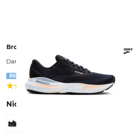
Brooks Adrenaline GTS 24
Damen
BESTSELLER
(25 Bewertungen)
5.0
Nicht lieferbar