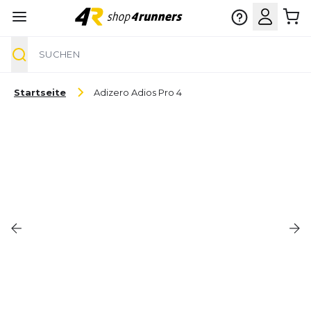
Suche
Zum Inhalt springen
Startseite
Adizero Adios Pro 4