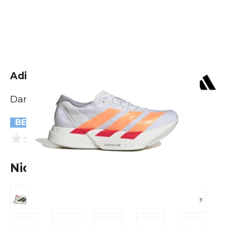
Adidas Adizero Adios Pro 4
Damen
BESTSELLER
(0 Bewertungen)
0.0
Nicht lieferbar