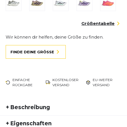
Größentabelle
Wir können dir helfen, deine Größe zu finden.
FINDE DEINE GRÖSSE
EINFACHE
KOSTENLOSER
EU-WEITER
RÜCKGABE
VERSAND
VERSAND
+
Beschreibung
Der Adidas Adizero Adios Pro 4 ist ein
+
Eigenschaften
Hochleistungs-Laufschuh, der speziell für