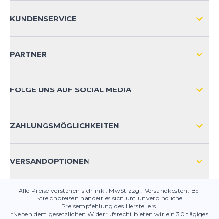
ÜBER UNS
KUNDENSERVICE
IMPRESSUM
VERSAND & RETOURE NATIONAL
KUNDENKONTOVORTEILE
PARTNER
VERSAND & RETOURE INTERNATIONAL
ZAHLUNGSARTEN
FOLGE UNS AUF SOCIAL MEDIA
HÄUFIG GESTELLTE FRAGEN
KONTAKT
ZAHLUNGSMÖGLICHKEITEN
PRODUKTSICHERHEIT
VERSANDOPTIONEN
Alle Preise verstehen sich inkl. MwSt zzgl. Versandkosten. Bei
Streichpreisen handelt es sich um unverbindliche
Preisempfehlung des Herstellers.
*Neben dem gesetzlichen Widerrufsrecht bieten wir ein 30 tägiges