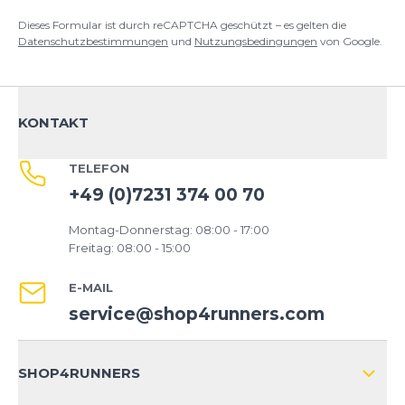
Fazit:
Dieses Formular ist durch reCAPTCHA geschützt – es gelten die
Mit dem Adizero Adios Pro 4 bekommst du einen
Datenschutzbestimmungen
und
Nutzungsbedingungen
von Google.
Rennschuh, der High-End-Technik und Leichtigkeit
verbindet. Er ist perfekt für Läufer:innen, die im
Wettkampf alles aus sich herausholen wollen – und
dabei auf effizientes Dämpfungsverhalten und
KONTAKT
maximalen Vortrieb setzen.
TELEFON
+49 (0)7231 374 00 70
Montag-Donnerstag: 08:00 - 17:00
Freitag: 08:00 - 15:00
E-MAIL
service@shop4runners.com
SHOP4RUNNERS