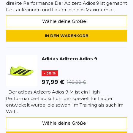
was man für Tempointervalle, Wettkämpfe oder
direkte Performance Der Adizero Adios 9 ist gemacht
schnelle Einheiten braucht. Der Energyrods-
für Läuferinnen und Läufer, die das Maximum a...
Schaum gibt ordentlich Vortrieb, ohne zu hart zu
Wähle deine Größe
wirken.
Für mich ein echtes Upgrade – meine alten
Laufschuhe fühlen sich dagegen wie Hausschuhe
IN DEN WARENKORB
an.
Klare Empfehlung für alle, die Lust auf Speed
haben!
Adidas
Adizero Adios 9
Stefan
07.06.25
- 30 %
SCHREIBE EINE BEWERTUNG
97,99 €
140,00 €
Der adidas Adizero Adios 9 M ist ein High-
Adizero Adios 9
Performance-Laufschuh, der speziell für Läufer
Deine Bewertung:
entwickelt wurde, die sowohl im Training als auch im
Wet...
Produktbewertung
Wähle deine Größe
Vorname
Vorname