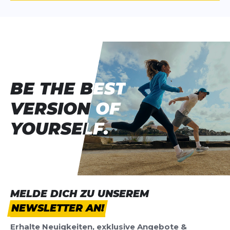
BE THE BEST
BE THE BEST
VERSION OF
VERSION OF
YOURSELF.
YOURSELF.
MELDE DICH ZU UNSEREM
NEWSLETTER AN!
Erhalte Neuigkeiten, exklusive Angebote &