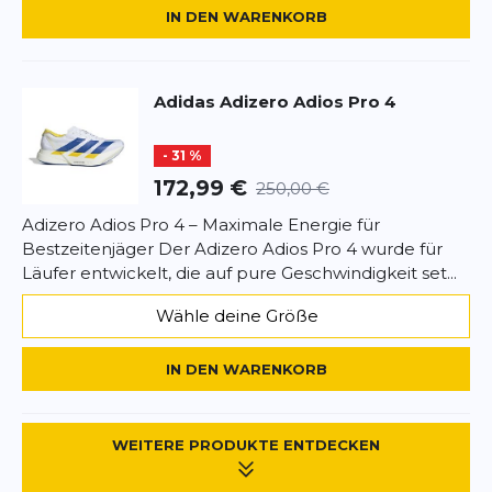
IN DEN WARENKORB
Überschrift
Überschrift
Adidas
Adizero Adios Pro 4
Rezension
Rezension
- 31 %
172,99 €
250,00 €
Adizero Adios Pro 4 – Maximale Energie für
Bestzeitenjäger Der Adizero Adios Pro 4 wurde für
*
Pflichtfelder
Läufer entwickelt, die auf pure Geschwindigkeit set...
BEWERTUNG HINZUFÜGEN
Wähle deine Größe
Dieses Formular ist durch reCAPTCHA geschützt – es gelten die
IN DEN WARENKORB
Datenschutzbestimmungen
und
Nutzungsbedingungen
von
Google.
WEITERE PRODUKTE ENTDECKEN