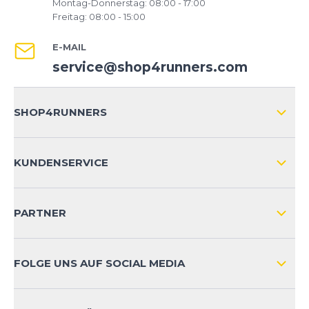
Montag-Donnerstag: 08:00 - 17:00
Freitag: 08:00 - 15:00
E-MAIL
service@shop4runners.com
SHOP4RUNNERS
ÜBER UNS
KUNDENSERVICE
IMPRESSUM
VERSAND & RETOURE NATIONAL
KUNDENKONTOVORTEILE
PARTNER
VERSAND & RETOURE INTERNATIONAL
ZAHLUNGSARTEN
FOLGE UNS AUF SOCIAL MEDIA
HÄUFIG GESTELLTE FRAGEN