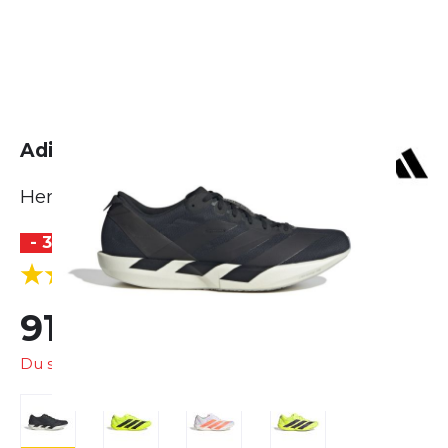
Adidas Adizero Adios 9
Herren
- 34 %
BESTSELLER
(2 Bewertungen)
5.0
91,99 €
140,00 €
Du sparst
48,01 €