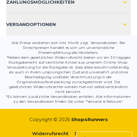
KONTAKT
ZAHLUNGSMÖGLICHKEITEN
PRODUKTSICHERHEIT
VERSANDOPTIONEN
Alle Preise verstehen sich inkl. MwSt zzgl. Versandkosten. Bei
Streichpreisen handelt es sich um unverbindliche
Preisempfehlung des Herstellers.
*Neben dem gesetzlichen Widerrufsrecht bieten wir ein 30 tägiges
Rückgaberecht auf sämtliche Artikel aus unserem Online-Shop.
Voraussetzung für die Rückgabe ist, dass diese sowohl vollständig,
als auch in ihrem ursprünglichen Zustand unversehrt und ohne
Beschädigung und/oder Verschmutzung in der
Originalverkaufsverpackung zurückgeschickt wird. Die
gesetzlichen Widerrufsrechte werden hiervon selbstverständlich
nicht berührt.
*Es können zusätzliche Versandkosten anfallen. Alle Informationen
zu den Versandkosten finden Sie unter "Versand & Retoure".
Copyright © 2026
Shop4Runners
Widerrufsrecht
Datenschutz