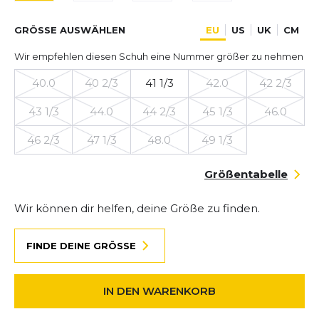
GRÖSSE AUSWÄHLEN
EU
US
UK
CM
Wir empfehlen diesen Schuh eine Nummer größer zu nehmen
40.0
40 2/3
41 1/3
42.0
42 2/3
43 1/3
44.0
44 2/3
45 1/3
46.0
46 2/3
47 1/3
48.0
49 1/3
Größentabelle
Wir können dir helfen, deine Größe zu finden.
FINDE DEINE GRÖSSE
IN DEN WARENKORB