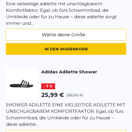
Eine vielseitige adilette mit unschlagbarem
Komfortfaktor. Egal, ob fürs Schwimmbad, die
*
Pflichtfelder
Umkleide oder für zu Hause – diese adilette sorgt
immer und...
BEWERTUNG HINZUFÜGEN
Wähle deine Größe
Dieses Formular ist durch reCAPTCHA geschützt – es gelten die
Datenschutzbestimmungen
und
Nutzungsbedingungen
von
IN DEN WARENKORB
Google.
Adidas
Adilette Shower
- 7 %
25,99 €
28,00 €
SHOWER ADILETTE EINE VIELSEITIGE ADILETTE MIT
UNSCHLAGBAREM KOMFORTFAKTOR. Egal, ob fürs
Schwimmbad, die Umkleide oder für zu Hause –
diese adilette...