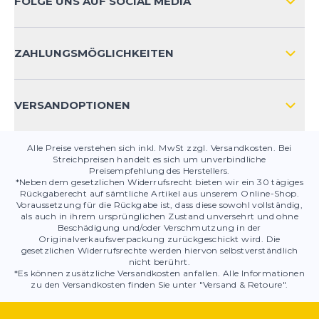
FOLGE UNS AUF SOCIAL MEDIA
HÄUFIG GESTELLTE FRAGEN
KONTAKT
ZAHLUNGSMÖGLICHKEITEN
PRODUKTSICHERHEIT
VERSANDOPTIONEN
Alle Preise verstehen sich inkl. MwSt zzgl. Versandkosten. Bei
Streichpreisen handelt es sich um unverbindliche
Preisempfehlung des Herstellers.
*Neben dem gesetzlichen Widerrufsrecht bieten wir ein 30 tägiges
Rückgaberecht auf sämtliche Artikel aus unserem Online-Shop.
Voraussetzung für die Rückgabe ist, dass diese sowohl vollständig,
als auch in ihrem ursprünglichen Zustand unversehrt und ohne
Beschädigung und/oder Verschmutzung in der
Originalverkaufsverpackung zurückgeschickt wird. Die
gesetzlichen Widerrufsrechte werden hiervon selbstverständlich
nicht berührt.
*Es können zusätzliche Versandkosten anfallen. Alle Informationen
zu den Versandkosten finden Sie unter "Versand & Retoure".