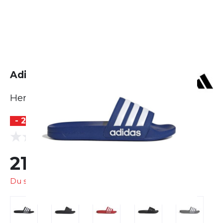
Adidas Adilette Shower
Herren
- 21 %
(0 Bewertungen)
0.0
21,99 €
28,00 €
Du sparst
6,01 €