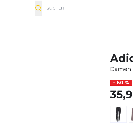
Suche
Adi
Damen
- 60 %
35,