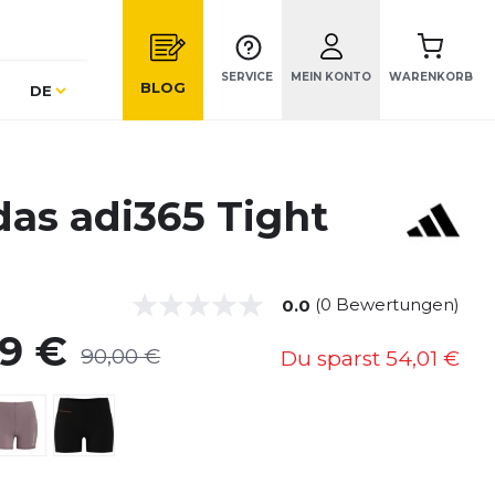
SERVICE
MEIN KONTO
WARENKORB
Sprache
BLOG
DE
das adi365 Tight
(0 Bewertungen)
0.0
99 €
90,00 €
Du sparst
54,01 €