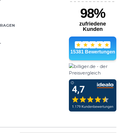
adi365 Tank steht für
Wähle deine Größe
t und funktionale
Läufe, Fitness oder
IN DEN WARENKORB
FRAGEN
T
 Warm Half-Zip
- 37 %
62,99 €
100,00 €
eal für kalte
Wähle deine Größe
365 Warm Half-Zip Top
aterialien mit einem
IN DEN WARENKORB
uss...