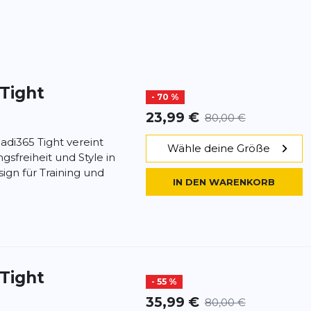
 Tight
- 70 %
23,99 €
80,00 €
 adi365 Tight vereint
Wähle deine Größe
freiheit und Style in
ign für Training und
IN DEN WARENKORB
 Tight
- 55 %
35,99 €
80,00 €