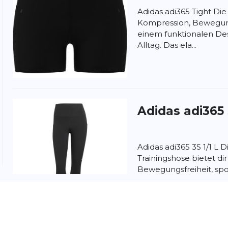
Adidas adi365 Tight Die
Kompression, Bewegungs
einem funktionalen Des
Alltag. Das ela...
nschutzbestimmungen
und
Nutzungsbedingungen
von
Adidas
adi365
Adidas adi365 3S 1/1 L Di
Trainingshose bietet d
Bewegungsfreiheit, spor
angenehmes Tragegefüh