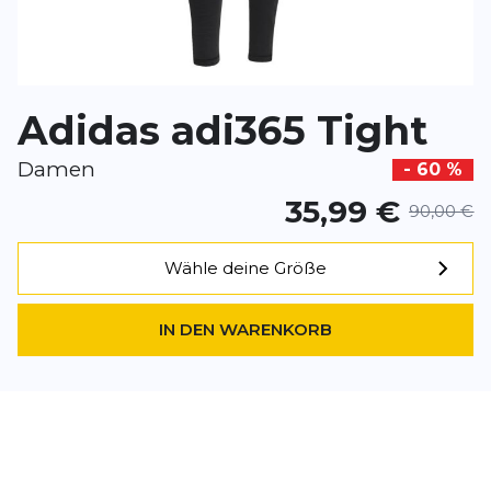
*
Pflichtfelder
BEWERTUNG HINZUFÜGEN
Adidas adi365 Tight
Dieses Formular ist durch reCAPTCHA geschützt – es gelten die
Date
Google.
Damen
- 60 %
35,99 €
90,00 €
Wähle deine Größe
IN DEN WARENKORB