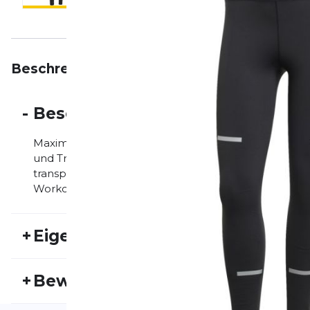
Beschreibung
Eigenschaften
Bewertungen
-
Beschreibung
Maximale Performance trifft auf hohen Tragekomfort: 
und Trainingstight mit unterstützendem Sitz. Das atm
transportiert Feuchtigkeit effektiv ab und sorgt für e
Workout ist.
+
Eigenschaften
Artikelnummer:
ADIDAS25HW20051
Fr
+
Bewertungen
Geschlecht:
Damen
Akt