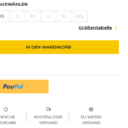
AUSWÄHLEN
XS
S
M
L
XL
XXL
Größentabelle
IN DEN WARENKORB
KOSTENLOSER
EU-WEITER
INFACHE
VERSAND
VERSAND
ÜCKGABE