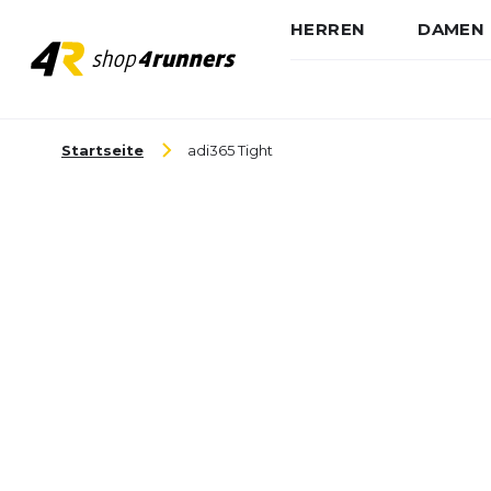
HERREN
DAMEN
Zum Inhalt springen
Startseite
adi365 Tight