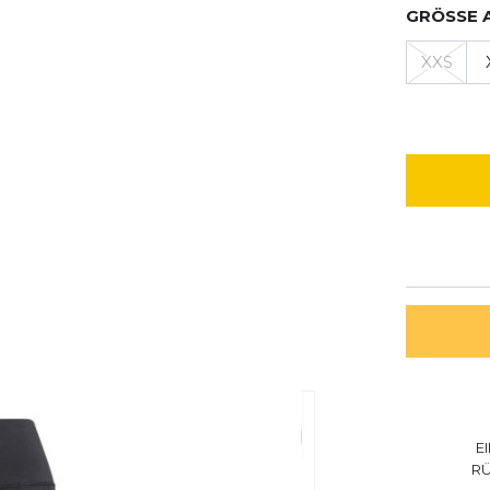
GRÖSSE 
XXS
E
R