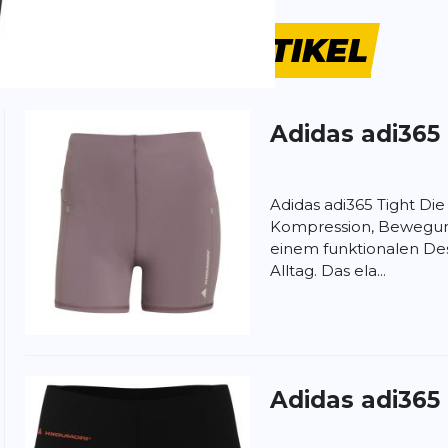
ÄHNLICHE
ARTIKEL
Adidas
adi365
ung:
ertung
Adidas adi365 Tight Die
Kompression, Bewegungs
einem funktionalen Des
Alltag. Das ela...
Adidas
adi365