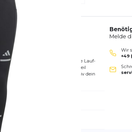
Benötig
Melde d
Wir 
+49 
Die adi365 Tight ist eine funktionale Lauf-
Schr
ungsaktive Material mit Stretch-Anteil
ser
in trockenes Gefühl – egal, wie intensiv dein
emdartikelnummer:
JP3846
ivitätstyp:
Fitness
Laufen