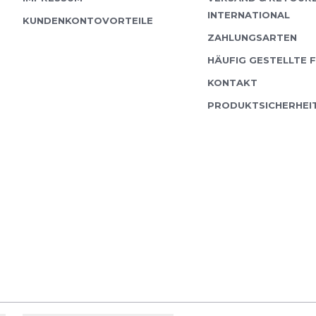
Adidas adi365 Tank Das 
INTERNATIONAL
pure Bewegungsfreihei
KUNDENKONTOVORTEILE
Leichtigkeit – ideal für 
ZAHLUNGSARTEN
intensive Workouts....
HÄUFIG GESTELLTE 
KONTAKT
PRODUKTSICHERHEI
Adidas
adi365
adi365 Warm Half-Zip Id
Trainingstage: Das adi
kombiniert wärmende M
praktischen Reißverschl