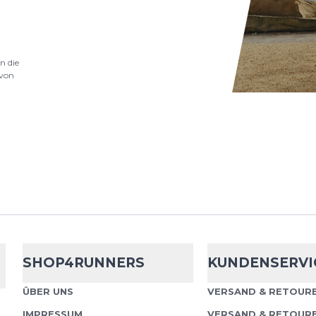
n die
von
Adidas
adi365
Adidas adi365 Tank Das 
pure Bewegungsfreihei
Leichtigkeit – ideal für 
intensive Workouts....
SHOP4RUNNERS
KUNDENSERVI
Adidas
adi365
ÜBER UNS
VERSAND & RETOURE
IMPRESSUM
VERSAND & RETOUR