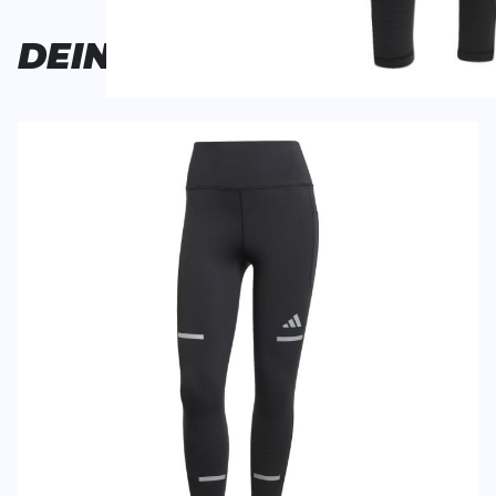
Bisher hat noch niemand dieses Produkt bewertet.
DEINE
AUSWAHL
SCHREIBE EINE BEWERTUNG
Deine Bewert
adi365 Tight
Produktbew
Vorname
Vorname
Überschrift
Überschrift
Rezension
Rezension