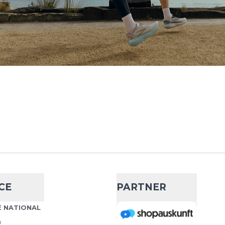
 Tank
- 29 %
38,99 €
55,00 €
adi365 Tank steht für
Wähle deine Größe
t und funktionale
Läufe, Fitness oder
IN DEN WARENKORB
CE
PARTNER
 Tank
- 40 %
 NATIONAL
32,99 €
55,00 €
E