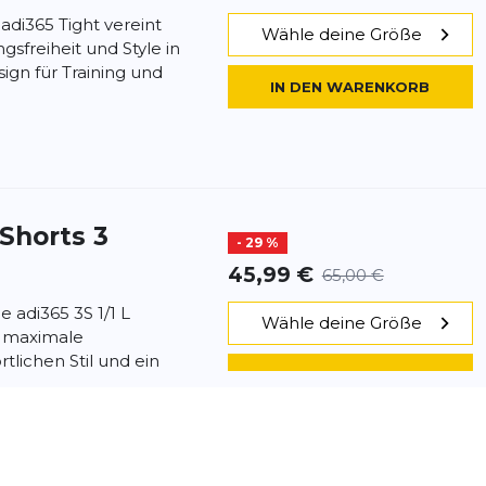
 adi365 Tight vereint
Wähle deine Größe
freiheit und Style in
ign für Training und
IN DEN WARENKORB
 Shorts 3
- 29 %
45,99 €
65,00 €
e adi365 3S 1/1 L
Wähle deine Größe
ir maximale
tlichen Stil und ein
IN DEN WARENKORB
l – pe...