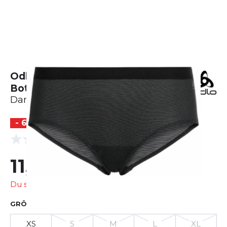
Odlo Active F-Dry Light Eco Suw
Bottom Panty
Damen
- 60 %
(0 Bewertungen)
0.0
11,99 €
29,95 €
Du sparst
17,96 €
GRÖSSE AUSWÄHLEN
XS
S
M
L
XL