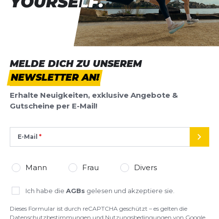
YOURSELF.
YOURSELF.
MELDE DICH ZU UNSEREM
NEWSLETTER AN!
Erhalte Neuigkeiten, exklusive Angebote &
Gutscheine per E-Mail!
E-Mail
SEND
Mann
Frau
Divers
Ich habe die
AGBs
gelesen und akzeptiere sie.
Dieses Formular ist durch reCAPTCHA geschützt – es gelten die
Datenschutzbestimmungen
und
Nutzungsbedingungen
von Google.