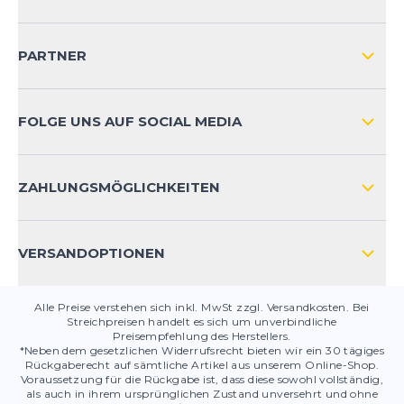
IMPRESSUM
VERSAND & RETOURE NATIONAL
KUNDENKONTOVORTEILE
PARTNER
VERSAND & RETOURE INTERNATIONAL
ZAHLUNGSARTEN
FOLGE UNS AUF SOCIAL MEDIA
HÄUFIG GESTELLTE FRAGEN
KONTAKT
ZAHLUNGSMÖGLICHKEITEN
PRODUKTSICHERHEIT
VERSANDOPTIONEN
Alle Preise verstehen sich inkl. MwSt zzgl. Versandkosten. Bei
Streichpreisen handelt es sich um unverbindliche
Preisempfehlung des Herstellers.
*Neben dem gesetzlichen Widerrufsrecht bieten wir ein 30 tägiges
Rückgaberecht auf sämtliche Artikel aus unserem Online-Shop.
Voraussetzung für die Rückgabe ist, dass diese sowohl vollständig,
als auch in ihrem ursprünglichen Zustand unversehrt und ohne