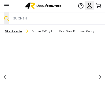
Suche
Zum Inhalt springen
Startseite
Active F-Dry Light Eco Suw Bottom Panty