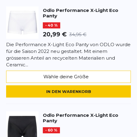
Überschrift
Überschrift
Odlo
Performance X-Light Eco
Panty
Rezension
Rezension
- 40 %
20,99 €
34,95 €
Die Performance X-Light Eco Panty von ODLO wurde
für die Saison 2022 neu gestaltet. Mit einem
grösseren Anteil an recycelten Materialien und
*
Pflichtfelder
Ceramic...
BEWERTUNG HINZUFÜGEN
Wähle deine Größe
Dieses Formular ist durch reCAPTCHA geschützt – es gelten die
IN DEN WARENKORB
Datenschutzbestimmungen
und
Nutzungsbedingungen
von
Google.
Odlo
Performance X-Light Eco
Panty
- 60 %