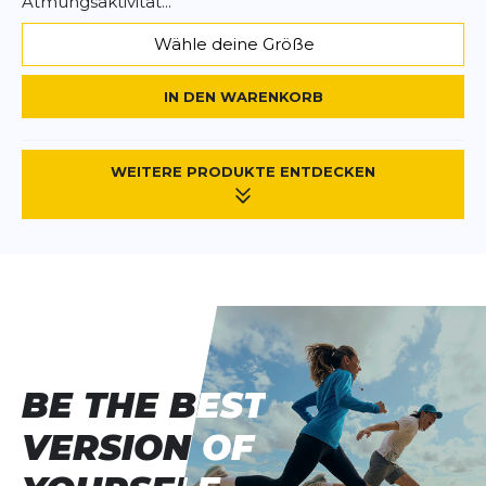
Atmungsaktivität...
Wähle deine Größe
IN DEN WARENKORB
WEITERE PRODUKTE ENTDECKEN
BE THE BEST
BE THE BEST
VERSION OF
VERSION OF