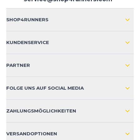
SHOP4RUNNERS
ÜBER UNS
KUNDENSERVICE
IMPRESSUM
VERSAND & RETOURE NATIONAL
KUNDENKONTOVORTEILE
PARTNER
VERSAND & RETOURE INTERNATIONAL
ZAHLUNGSARTEN
FOLGE UNS AUF SOCIAL MEDIA
HÄUFIG GESTELLTE FRAGEN
KONTAKT
ZAHLUNGSMÖGLICHKEITEN
PRODUKTSICHERHEIT
VERSANDOPTIONEN