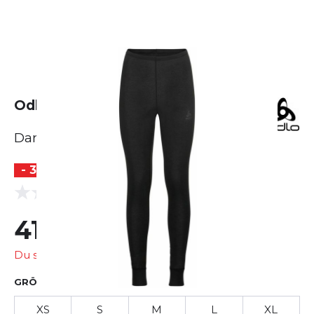
Odlo Active Warm Bottom Long
Damen
- 30 %
(0 Bewertungen)
0.0
41,99 €
59,95 €
Du sparst
17,96 €
GRÖSSE AUSWÄHLEN
XS
S
M
L
XL