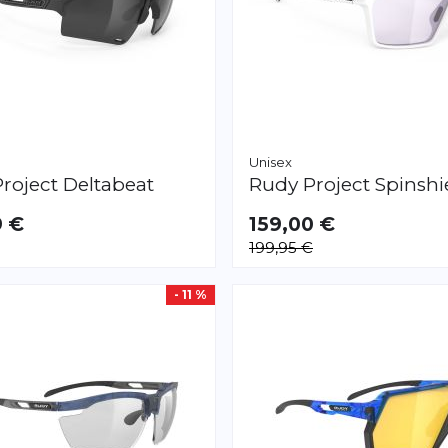
Unisex
roject
Deltabeat
Rudy Project
Spinshi
9 €
159,00 €
199,95 €
- 11 %