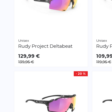
Unisex
Unisex
Rudy Project
Deltabeat
Rudy P
129,99 €
109,9
139,95 €
119,95 €
- 20 %