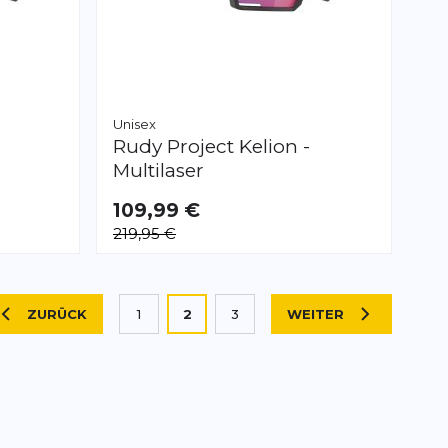
Unisex
Rudy Project
Kelion -
Multilaser
109,99 €
219,95 €
Sie lesen gerade die Seite
ZURÜCK
1
2
3
WEITER
SEITE
SEITE
Seite
Seite