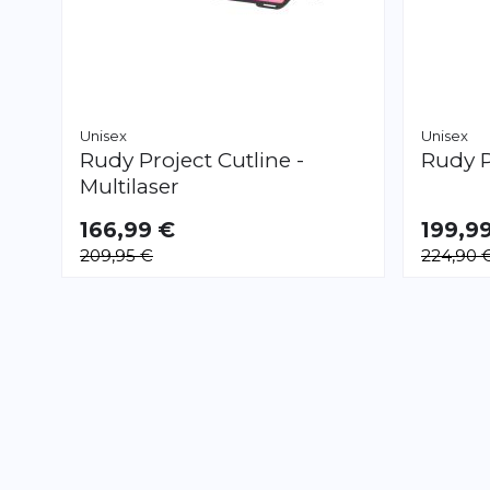
Unisex
Unisex
Rudy Project
Cutline -
Rudy P
Multilaser
166,99 €
199,9
209,95 €
224,90 