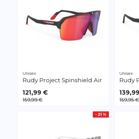
Unisex
Unisex
Rudy Project
Spinshield Air
Rudy P
121,99 €
139,9
159,99 €
159,95 €
- 21 %