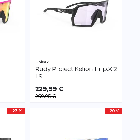
Unisex
Rudy Project
Kelion Imp.X 2
LS
229,99 €
269,95 €
- 23 %
- 20 %