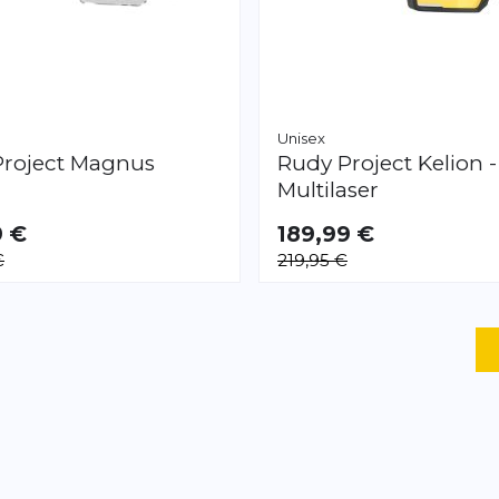
Unisex
roject
Magnus
Rudy Project
Kelion -
Multilaser
9 €
189,99 €
€
219,95 €
Seite