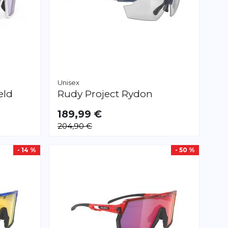
Unisex
eld
Rudy Project
Rydon
189,99 €
204,90 €
- 14 %
- 50 %