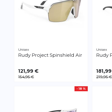
Unisex
Unisex
Rudy Project
Spinshield Air
Rudy P
121,99 €
181,99
154,95 €
219,95 €
- 18 %