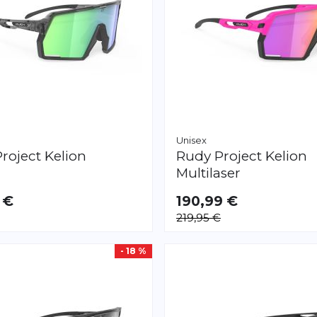
Unisex
roject
Kelion
Rudy Project
Kelion
Multilaser
 €
190,99 €
219,95 €
- 18 %