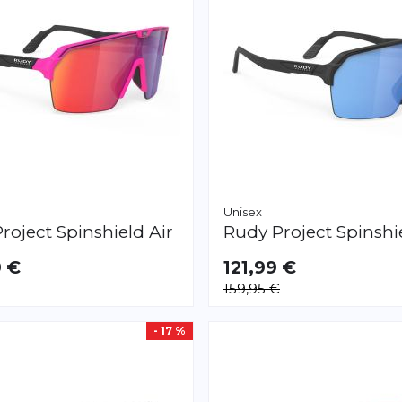
Unisex
roject
Spinshield Air
Rudy Project
Spinshi
9 €
121,99 €
159,95 €
- 17 %