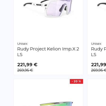
Unisex
Unisex
Rudy Project
Kelion Imp.X 2
Rudy P
LS
LS
221,99 €
221,9
269,95 €
269,95 
- 20 %