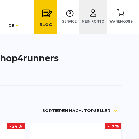
SERVICE
MEIN KONTO
WARENKORB
Sprache
BLOG
DE
 shop4runners
SORTIEREN NACH:
TOPSELLER
- 24 %
- 17 %