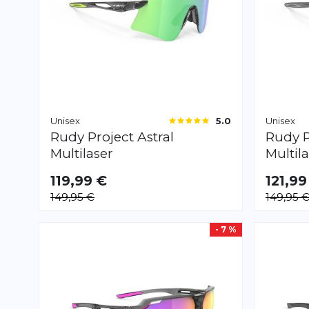
Unisex
Unisex
5.0
Rudy Project
Astral
Rudy P
Multilaser
Multil
119,99 €
121,99
149,95 €
149,95 
- 7 %