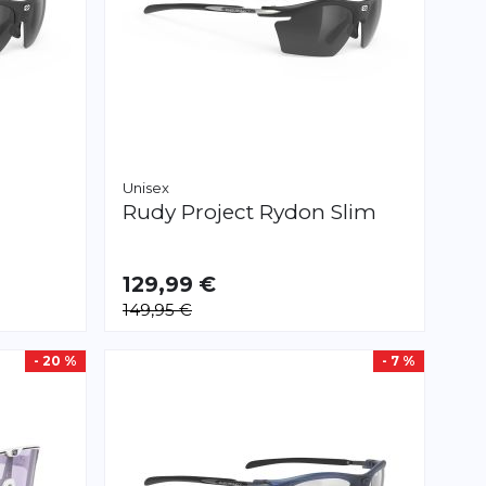
Unisex
Rudy Project
Rydon Slim
129,99 €
149,95 €
- 20 %
- 7 %