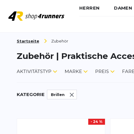
HERREN
DAMEN
Zum Inhalt springen
Startseite
Zubehör
Zubehör | Praktische Acce
AKTIVITÄTSTYP
MARKE
PREIS
FAR
KATEGORIE
Brillen
- 24 %