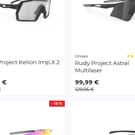
Unisex
roject
Kelion Imp.X 2
Rudy Project
Astral
Multilaser
9 €
99,99 €
€
129,95 €
- 19 %