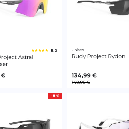
Unisex
5.0
Rudy Project
Rydon
roject
Astral
aser
 €
134,99 €
€
149,95 €
- 8 %