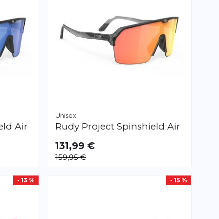
Unisex
eld Air
Rudy Project
Spinshield Air
131,99 €
159,95 €
- 13 %
- 15 %