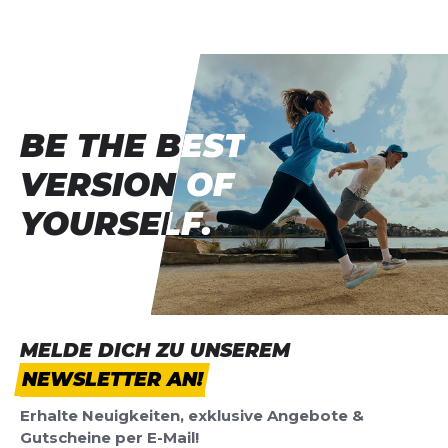
Verwendung umweltfreundlicher Materialien
Produktbewertung
investierst du in Komfort, Leistung und eine
bessere Zukunft.
Vorname
Vorname
Überschrift
Überschrift
BE THE BEST
BE THE BEST
VERSION OF
VERSION OF
Rezension
Rezension
YOURSELF.
YOURSELF.
*
Pflichtfelder
MELDE DICH ZU UNSEREM
BEWERTUNG HINZUFÜGEN
NEWSLETTER AN!
Dieses Formular ist durch reCAPTCHA geschützt – es gelten die
Erhalte Neuigkeiten, exklusive Angebote &
Datenschutzbestimmungen
und
Nutzungsbedingungen
von
Gutscheine per E-Mail!
Google.