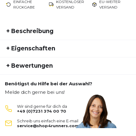
EINFACHE
KOSTENLOSER
EU-WEITER
RÜCKGABE
VERSAND
VERSAND
+
Beschreibung
Bleib wunderbar kühl mit dem Odlo ZeroWeight
+
Eigenschaften
Crew Neck Chilltec T-Shirt für Männer. Dieses
ultraleichte Laufshirt bietet dir den richtigen
Artikelnummer:
ODLO24HW10019
Komfort, damit du dich voll und ganz auf deine
+
Bewertungen
Fremdartikelnummer:
315202-60008
täglichen Läufe konzentrieren kannst. Das
Geschlecht:
Herren
feuchtigkeitsableitende Material hält dich bis zu
den letzten Kilometern frisch und trocken, und
Benötigst du Hilfe bei der Auswahl?
Aktivitätstyp:
Freizeit
Laufen
Bisher hat noch niemand dieses Produkt bewertet.
dank der strategisch platzierten Belüftung kannst
Melde dich gerne bei uns!
du dich auf zusätzliche Kühlung verlassen, wenn
SCHREIBE EINE BEWERTUNG
die Anstrengung hoch ist. Dank der versiegelten
Wir sind gerne für dich da
Nähte, die Irritationen auf der Straße verhindern,
+49 (0)7231 374 00 70
kannst du dich auf hohen Tragekomfort verlassen.
Zeroweight Engineered Chill-Tec
Schreib uns einfach eine E-mail
T-Shirt
Reflektierende Details sorgen für bessere
service@shop4runners.com
Deine Bewertung:
Sichtbarkeit in der Dunkelheit und dank der