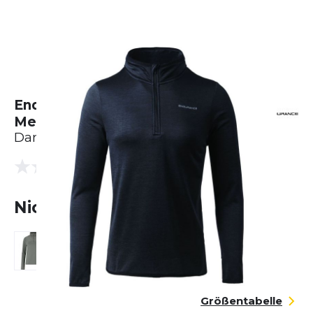
Endurance Vironic Waffle
Melange Loose Fit Midlayer
Damen
(0 Bewertungen)
0.0
Nicht lieferbar
Größentabelle