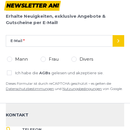
NEWSLETTER AN!
Dieses Formular ist durch reCAPTCHA geschützt – es gelten die
Erhalte Neuigkeiten, exklusive Angebote &
Datenschutzbestimmungen
und
Nutzungsbedingungen
von
Gutscheine per E-Mail!
Google.
E-Mail
SEND
Mann
Frau
Divers
Ich habe die
AGBs
gelesen und akzeptiere sie.
Dieses Formular ist durch reCAPTCHA geschützt – es gelten die
Datenschutzbestimmungen
und
Nutzungsbedingungen
von Google.
KONTAKT
TELEFON