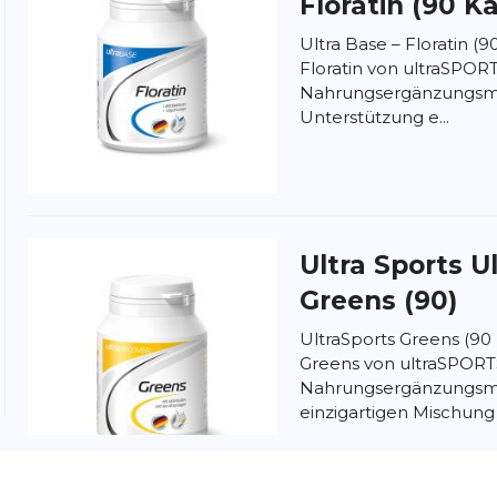
Floratin (90 K
Ultra Base – Floratin (9
Floratin von ultraSPORT
Nahrungsergänzungsmit
Unterstützung e...
nschutzbestimmungen
und
Nutzungsbedingungen
von
Ultra Sports
U
Greens (90)
UltraSports Greens (90
Greens von ultraSPORTS
Nahrungsergänzungsmit
einzigartigen Mischung 