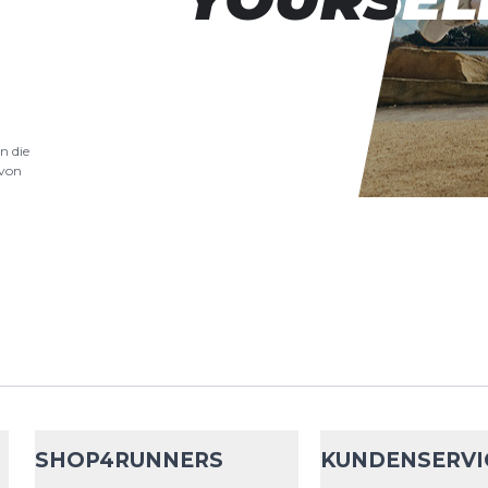
Supplement für Herz-,..
.
Sidas
Max Prot
n die
von
Einlegesohle
Mehr Komfort und Dyna
Sportarten mit den E
ACTIV' SLIM. Diese Ein
Absorption von Stößen.
Collonil
MaxX 
SHOP4RUNNERS
KUNDENSERVI