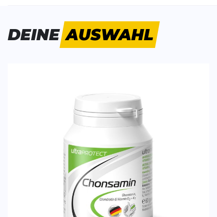
Bisher hat noch niemand dieses Produkt bewertet.
DEINE
AUSWAHL
SCHREIBE EINE BEWERTUNG
Deine Bewert
Ultra Protect Chonsamin (90)
Produktbew
Vorname
Vorname
Überschrift
Überschrift
Rezension
Rezension