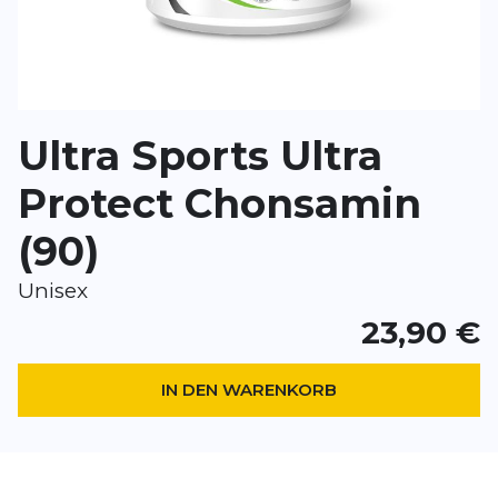
*
Pflichtfelder
BEWERTUNG HINZUFÜGEN
Ultra Sports Ultra
Dieses Formular ist durch reCAPTCHA geschützt – es gelten die
Date
Google.
Protect Chonsamin
(90)
Unisex
23,90 €
IN DEN WARENKORB