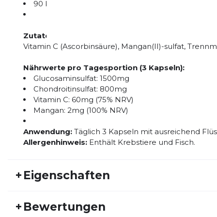
90 Kapseln für eine langfristige Versorgung
Zutaten:
Glucosaminsulfat (aus Krebstieren), Chondroi
Vitamin C (Ascorbinsäure), Mangan(II)-sulfat, Trennm
Nährwerte pro Tagesportion (3 Kapseln):
Glucosaminsulfat: 1500mg
Chondroitinsulfat: 800mg
Vitamin C: 60mg (75% NRV)
Mangan: 2mg (100% NRV)
Anwendung:
Täglich 3 Kapseln mit ausreichend Flü
Allergenhinweis:
Enthält Krebstiere und Fisch.
+
Eigenschaften
Artikelnummer:
US16HW30011
Fr
+
Bewertungen
Geschlecht:
Unisex
Akt