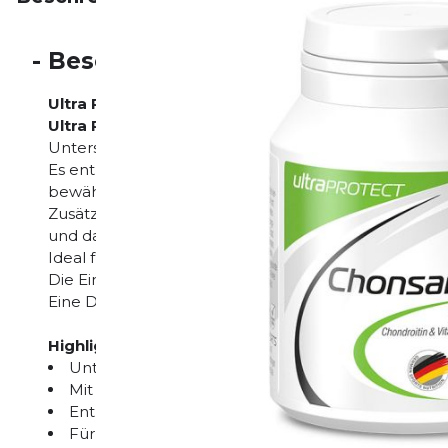
-
Beschreibung
Ultra Protect Chonsamin (90 Kapseln)
Ultra Protect Chonsamin
von ultraSPORTS ist ein 
Unterstützung der
Gelenkfunktion
und des
Knorpe
Es enthält eine abgestimmte Kombination aus
Chon
bewährten Bausteinen für gesunde Gelenke.
Zusätzlich sind
Vitamin C
und
Mangan
enthalten, di
und das Bindegewebe unterstützen.
Ideal für Sportler und aktive Menschen, die ihre G
Die Einnahme ist einfach, dank der gut dosierbaren 
Eine Dose enthält 90 Kapseln und reicht für eine la
Highlights:
Unterstützt Gelenke und Knorpel
Mit Chondroitinsulfat und Glucosaminsulfat
Enthält Vitamin C und Mangan für Kollagenbildun
Für Sportler und aktive Menschen geeignet