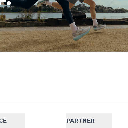
.
ect Active Slim
- 20 %
15,99 €
19,95 €
mik für hochintensive
Wähle deine Größe
inlagen MAX PROTECT
legesohlen wurden zur
IN DEN WARENKORB
..
Protect
- 33 %
CE
PARTNER
9,99 €
14,95 €