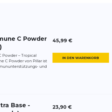
mmune C Powder
45,99 €
)
 Powder – Tropical
IN DEN WARENKORB
e C Powder von Pillar ist
Immununterstützungs- und
ltra Base -
23,90 €