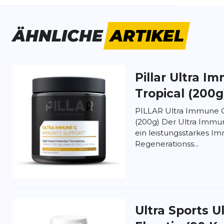
ÄHNLICHE
ARTIKEL
Pillar
Ultra I
ung:
ertung
Tropical (200g
PILLAR Ultra Immune C
(200g) Der Ultra Immun
ein leistungsstarkes 
Regenerationss...
Ultra Sports
U