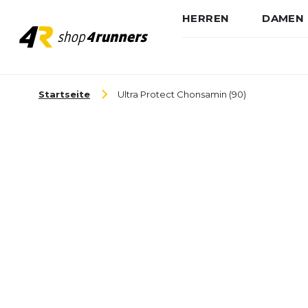
HERREN
DAMEN
Zum Inhalt springen
Startseite
Ultra Protect Chonsamin (90)