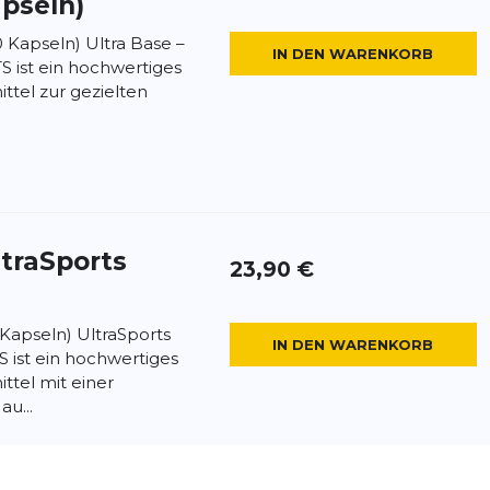
apseln)
0 Kapseln) Ultra Base –
IN DEN WARENKORB
S ist ein hochwertiges
tel zur gezielten
ltraSports
23,90 €
 Kapseln) UltraSports
IN DEN WARENKORB
 ist ein hochwertiges
tel mit einer
au...