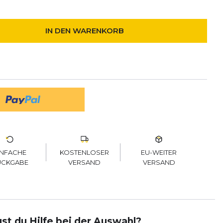
IN DEN WARENKORB
KOSTENLOSER
EU-WEITER
INFACHE
VERSAND
VERSAND
ÜCKGABE
st du Hilfe bei der Auswahl?