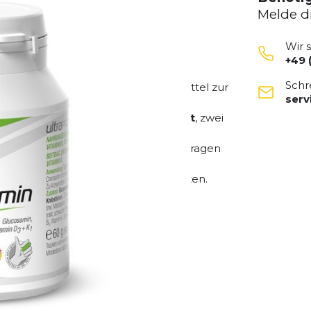
Melde d
Wir 
+49 
Schr
hochwertiges Nahrungsergänzungsmittel zur
ser
lstoffwechsels
.
droitinsulfat
und
Glucosaminsulfat
, zwei
e zur normalen Kollagenbildung beitragen
elenke dauerhaft gesund halten möchten.
Kapseln.
ngfristige Anwendung.
g