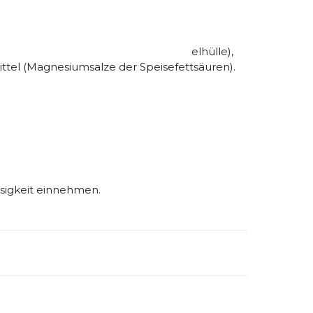
tinsulfat (aus Fisch), Gelatine (Kapselhülle),
ittel (Magnesiumsalze der Speisefettsäuren).
ssigkeit einnehmen.
emdartikelnummer:
cho00001
ivitätstyp:
Laufen
Outdoor