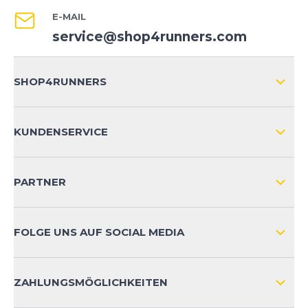
E-MAIL
service@shop4runners.com
SHOP4RUNNERS
ÜBER UNS
KUNDENSERVICE
IMPRESSUM
VERSAND & RETOURE NATIONAL
KUNDENKONTOVORTEILE
PARTNER
VERSAND & RETOURE INTERNATIONAL
ZAHLUNGSARTEN
FOLGE UNS AUF SOCIAL MEDIA
HÄUFIG GESTELLTE FRAGEN
KONTAKT
ZAHLUNGSMÖGLICHKEITEN