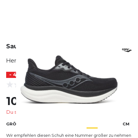
Saucony Triumph 23 - breit (2E)
Herren
- 42 %
BESTSELLER
(0 Bewertungen)
0.0
109,99 €
190,00 €
Du sparst
80,01 €
GRÖSSE AUSWÄHLEN
EU
US
UK
CM
Wir empfehlen diesen Schuh eine Nummer größer zu nehmen