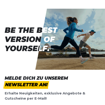
BE THE BEST
BE THE BEST
VERSION OF
VERSION OF
YOURSELF.
YOURSELF.
MELDE DICH ZU UNSEREM
NEWSLETTER AN!
Erhalte Neuigkeiten, exklusive Angebote &
Gutscheine per E-Mail!