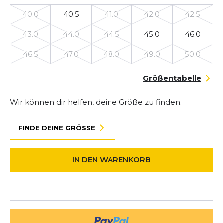
40.0
40.5
41.0
42.0
42.5
43.0
44.0
44.5
45.0
46.0
46.5
47.0
48.0
49.0
50.0
Größentabelle
Wir können dir helfen, deine Größe zu finden.
FINDE DEINE GRÖSSE
IN DEN WARENKORB