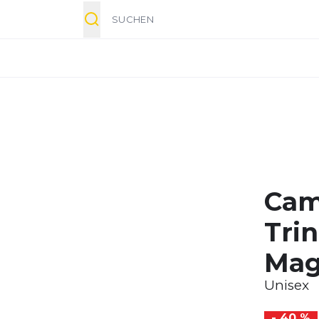
Suche
Cam
Tri
Mag
Unisex
- 40 %