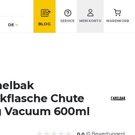
SERVICE
MEIN KONTO
WARENKORB
Sprache
BLOG
DE
elbak
nkflasche Chute
 Vacuum 600ml
(0 Bewertungen)
0.0