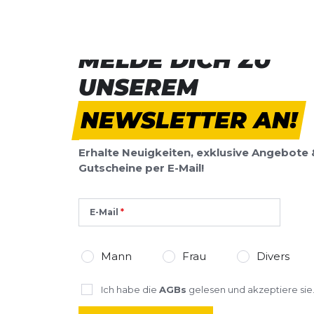
Deine Bewert
Trinkflasche Chute Mag Vacuum
Produktbew
600ml
MELDE DICH ZU
Vorname
Vorname
UNSEREM
Überschrift
NEWSLETTER AN!
Überschrift
Erhalte Neuigkeiten, exklusive Angebote 
Rezension
Rezension
Gutscheine per E-Mail!
E-Mail
*
Pflichtfelder
Mann
Frau
Divers
BEWERTUNG HINZUFÜGEN
Ich habe die
AGBs
gelesen und akzeptiere sie
Dieses Formular ist durch reCAPTCHA geschützt – es gelten die
Date