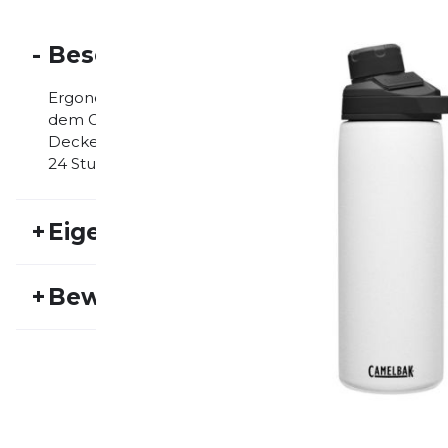
-
Beschreibung
Ergonomisch geformtes Mundstück für schnelles Tr
dem Gesicht, zwei-Finger-Tragegriff, offen / geschlo
Deckel spülmaschinenfest. Doppelwand-Vakuum-Isol
24 Stunden kalt, absolut geschmacksneutral, BPA / B
+
Eigenschaften
Artikelnummer:
CAM23HW30014
Fr
+
Bewertungen
Aktivitätstyp:
Fitness
Laufen
Ge
Bisher hat noch niemand dieses Produkt bewertet.
SCHREIBE EINE BEWERTUNG