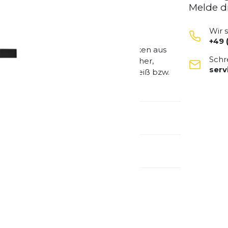
Melde d
Wir 
+49 
inken, Magnet hält Kappe beim Trinken aus
Schr
ssen nach halber Drehung, auslaufsicher,
ser
ierung hält Getränke 10 Stunden heiß bzw.
PS / BPF-frei
emdartikelnummer:
1515103060
schlecht:
Unisex