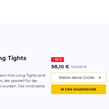
ng Tights
- 10 %
98,10 €
109,00 €
sion Hot Long Tights sind
Wähle deine Größe
 die speziell für die
t wurden. Die Innenseite
IN DEN WARENKORB