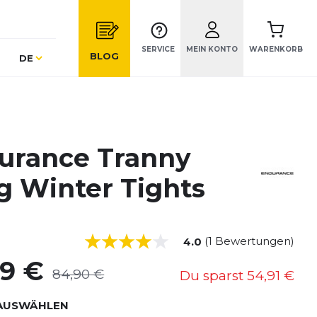
SERVICE
MEIN KONTO
WARENKORB
Sprache
BLOG
DE
urance Tranny
g Winter Tights
(1 Bewertungen)
4.0
99 €
84,90 €
Du sparst
54,91 €
AUSWÄHLEN