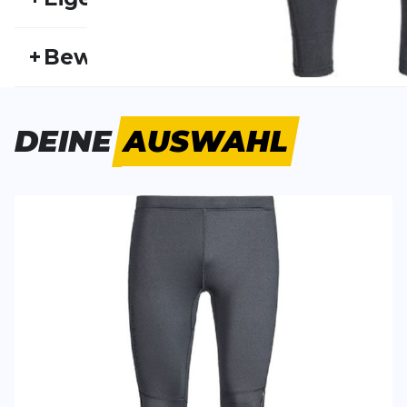
Artikelnummer:
ENDU19HW10007
Fr
+
Bewertungen
Geschlecht:
Herren
Akt
sehr bequem
DEINE
AUSWAHL
Die Hose passt gut und ist angenehm lang, ich bin 
ich sie jedoch nicht und trage sie bei Temperaturen un
Hose zu kalt.
Fabian
20.11.25
SCHREIBE EINE BEWERTUNG
Deine Bewert
Tranny Long Winter Tights
Produktbew
Vorname
Vorname