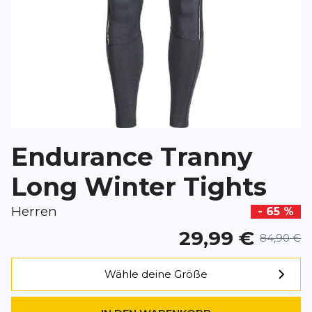
Überschrift
Überschrift
Rezension
Rezension
Endurance Tranny
*
Pflichtfelder
Long Winter Tights
BEWERTUNG HINZUFÜGEN
Herren
- 65 %
Dieses Formular ist durch reCAPTCHA geschützt – es gelten die
Date
29,99 €
Google.
84,90 €
Wähle deine Größe