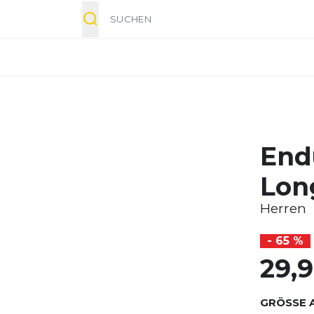
Suche
End
Lon
Herren
- 65 %
29,
GRÖSSE 