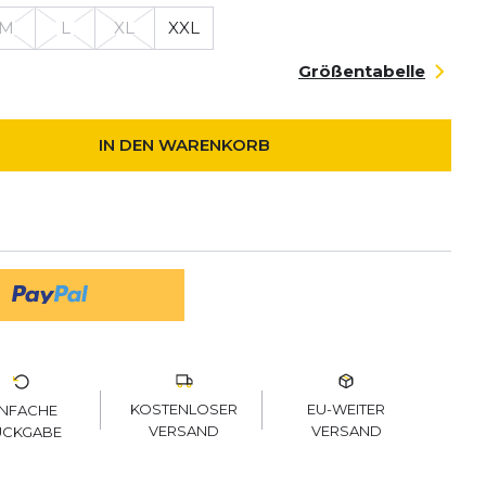
M
L
XL
XXL
Größentabelle
IN DEN WARENKORB
KOSTENLOSER
EU-WEITER
INFACHE
VERSAND
VERSAND
ÜCKGABE