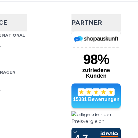
l Warm Tights
- 51 %
CE
PARTNER
36,99 €
74,95 €
f- und Trainings-Tights
 NATIONAL
Wähle deine Größe
ägliche Training bei
E
er ausgelegt. Sie
IN DEN WARENKORB
FRAGEN
T
l Warm Tights
- 55 %
33,99 €
74,95 €
ght bietet Wärme und
Wähle deine Größe
f und besteht aus dem
shed Tights Material. Es
IN DEN WARENKORB