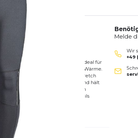
Benötig
Melde d
Wir 
+49 
CE mit angerauter Innenseite ist ideal für
Schr
weichen Tragekomfort und gibt extra Wärme.
ser
em leicht gewebeunterstützenden Stretch
Material ist komfortabel zutragen und hält
in den Kniekehlen ermöglichen einen
htouren bist. Reflektierende Details
ntere Reißverschlusstasche für einen
ghts perfekt ab. Ein top Preis-
 10 % Elastan