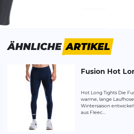
emdartikelnummer:
E182458-1001
ivitätstyp:
Fitness
Laufen
ÄHNLICHE
ARTIKEL
1,90 m groß. Als besonders warm empfinde
ter 15°C bis ca. 0°C. Darunter ist mir die
Fusion
Hot Lo
Hot Long Tights Die Fu
warme, lange Laufhosen,
ung:
Wintersaison entwickel
ertung
aus Fleec...