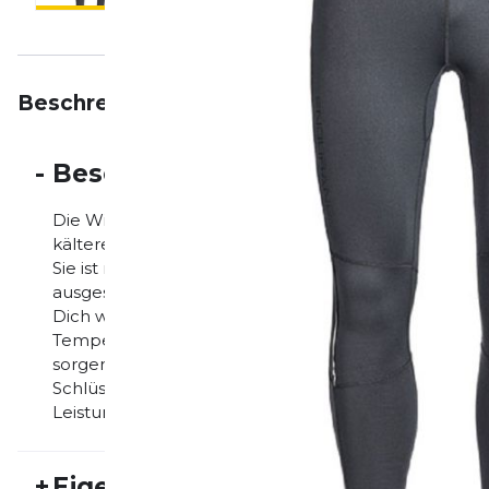
Beschreibung
Eigenschaften
Bewertungen
-
Beschreibung
Die Winter-Tights »TRANNY« für Herren von ENDURAN
kältere Tage. Das angeraute Innenfleece sorgt für 
Sie ist mit einer bequemen Passform sowie mit ein
ausgesattet. Das schnell trocknende, atmungsaktive 
Dich warm. Die Mesh-Einsätze mit Waben-Struktur 
Temperaturaustausch wenn Du beim Workout auf Hoc
sorgen für gute Sichtbarkeit bei Dunkelheit. Eine hi
Schlüssel rundet die hohe Funktionalität der Winterti
Leistungsverhältnis gibt’s obendrein! 90 % Polyester,
+
Eigenschaften