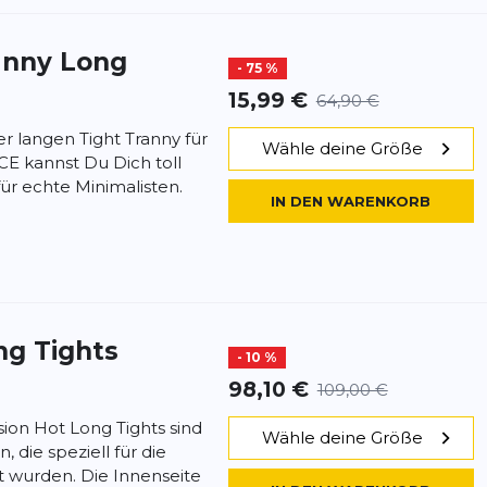
anny Long
- 75 %
15,99 €
64,90 €
r langen Tight Tranny für
Wähle deine Größe
 kannst Du Dich toll
für echte Minimalisten.
IN DEN WARENKORB
ng Tights
- 10 %
98,10 €
109,00 €
sion Hot Long Tights sind
Wähle deine Größe
 die speziell für die
t wurden. Die Innenseite