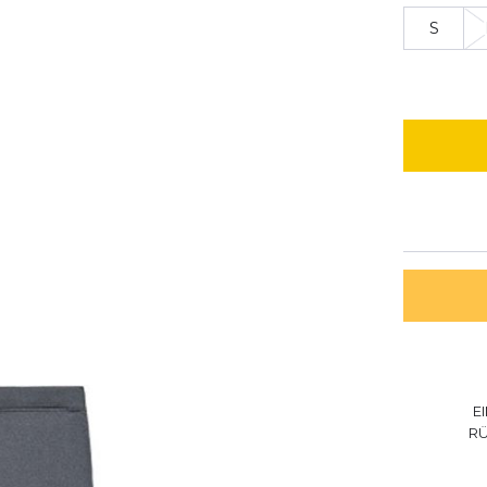
S
E
R