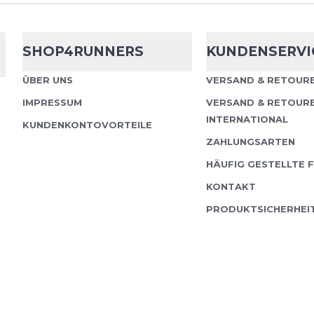
Odlo
Essentia
SHOP4RUNNERS
KUNDENSERVI
Die Essentials Warm Lau
ÜBER UNS
VERSAND & RETOURE
von ODLO sind auf das t
IMPRESSUM
VERSAND & RETOUR
kühlem bis kaltem Wett
INTERNATIONAL
KUNDENKONTOVORTEILE
begleiten dich auf...
ZAHLUNGSARTEN
HÄUFIG GESTELLTE 
KONTAKT
PRODUKTSICHERHEI
Odlo
Essentia
Die Essential Warm Ti
Komfort für jeden Lau
neuen Power Stretch Bu
wurde eine intern...