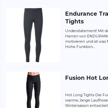
Endurance
Tr
Tights
Understatement! Mit de
Herren von ENDURANCE
motivieren und ist was 
Hohe Funktion...
Fusion
Hot Lo
nschutzbestimmungen
und
Nutzungsbedingungen
von
Hot Long Tights Die Fu
warme, lange Laufhosen,
Wintersaison entwickel