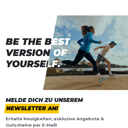
Vorname
Vorname
Überschrift
Überschrift
BE THE BEST
BE THE BEST
Rezension
Rezension
VERSION OF
VERSION OF
YOURSELF.
YOURSELF.
*
Pflichtfelder
BEWERTUNG HINZUFÜGEN
MELDE DICH ZU UNSEREM
NEWSLETTER AN!
Dieses Formular ist durch reCAPTCHA geschützt – es gelten die
Datenschutzbestimmungen
und
Nutzungsbedingungen
von
Erhalte Neuigkeiten, exklusive Angebote &
Google.
Gutscheine per E-Mail!