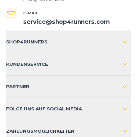
E-MAIL
service@shop4runners.com
SHOP4RUNNERS
ÜBER UNS
KUNDENSERVICE
IMPRESSUM
VERSAND & RETOURE NATIONAL
KUNDENKONTOVORTEILE
PARTNER
VERSAND & RETOURE INTERNATIONAL
ZAHLUNGSARTEN
FOLGE UNS AUF SOCIAL MEDIA
HÄUFIG GESTELLTE FRAGEN
KONTAKT
ZAHLUNGSMÖGLICHKEITEN