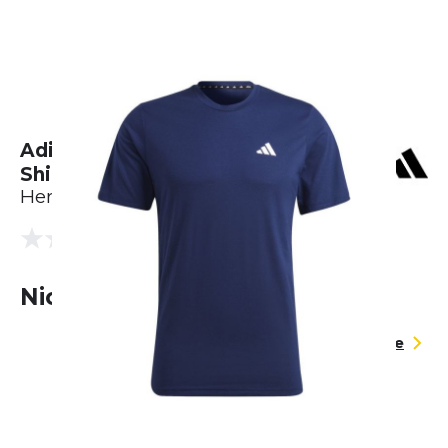
Adidas Train Essential Feelready
Shirt
Herren
(0 Bewertungen)
0.0
Nicht lieferbar
Größentabelle