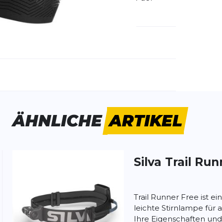
chnischer Trails.
emdartikelnummer:
024800648
ivitätstyp:
Laufen
Outdoor
ÄHNLICHE
ARTIKEL
Silva
Trail Run
ung:
ertung
Trail Runner Free ist e
leichte Stirnlampe für a
Ihre Eigenschaften und i