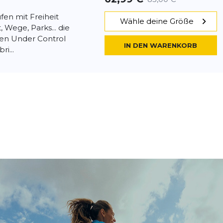
ufen mit Freiheit
Wähle deine Größe
 Wege, Parks... die
uen Under Control
IN DEN WARENKORB
i...
 Gaiters Low
- 40 %
23,99 €
40,00 €
 jedem Trail – Salomon
Wähle deine Größe
alomon Trail Gaiters Low
 Zubehör für alle, die auf
IN DEN WARENKORB