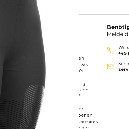
Benötig
Melde d
Wir 
+49 
 würde sich nie mit schlecht sitzenden
Schr
gd nach ihrem nächsten Podium ist. Das
ser
rten Kompressionsbereiche der Women's
berschenkeln maximalen Halt und
tion. Durch die verstärkte Durchblutung
, so dass Du schneller und länger laufen
lüftungsbänder garantieren eine 360°
ell ab, so gehören schmerzhafte
er Leistengegend ein für alle mal der
ille bietet zusätzlichen Halt im unebenen
 Nahrung und kleine persönliche Accessoires
orm reicht ästhetisch bis in die Mitte der