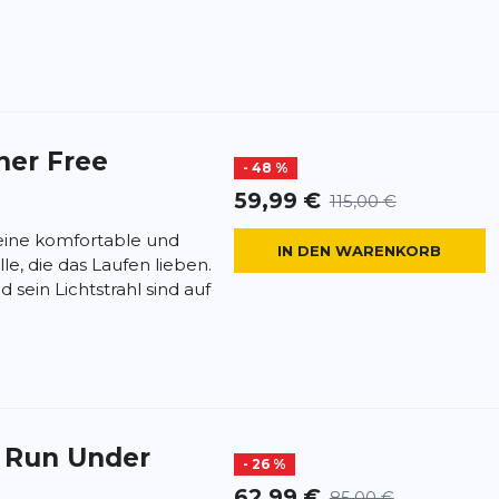
ner Free
- 48 %
59,99 €
115,00 €
 eine komfortable und
IN DEN WARENKORB
lle, die das Laufen lieben.
 sein Lichtstrahl sind auf
t
Run Under
- 26 %
62,99 €
85,00 €