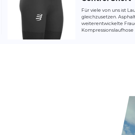
Für viele von uns ist La
gleichzusetzen. Asphalt,
weiterentwickelte Fra
Kompressionslaufhose br
Salomon
Trail
Schutz und Komfort auf
Trail Gaiters Low Die S
sind das unverzichtbare
unwe...