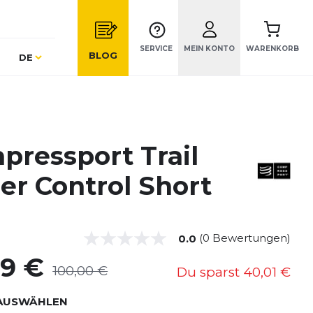
SERVICE
MEIN KONTO
WARENKORB
Sprache
BLOG
DE
pressport Trail
er Control Short
(0 Bewertungen)
0.0
99 €
100,00 €
Du sparst
40,01 €
AUSWÄHLEN