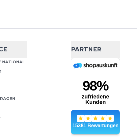
ter
- 26 %
CE
PARTNER
25,99 €
35,00 €
hter Schutz für
 NATIONAL
Wähle deine Größe
Ein kleiner Stein, ein Ast
E
huh kann deinen Flow
IN DEN WARENKORB
FRAGEN
T
il 5 Inch 2-in-1
- 14 %
72,99 €
84,95 €