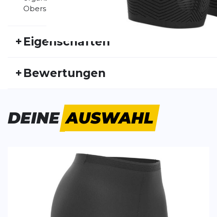
Oberschenkel, perfekt für die stilvolle Bewältigung te
+
Eigenschaften
Artikelnummer:
COMP20FS20009
Fr
+
Bewertungen
Geschlecht:
Damen
Akt
Bisher hat noch niemand dieses Produkt bewertet.
DEINE
AUSWAHL
SCHREIBE EINE BEWERTUNG
Deine Bewert
Trail Under Control Short
Produktbew
Vorname
Vorname