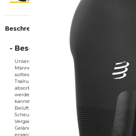
Beschreibung
Eigenschaften
Bewertungen
-
Beschreibung
Unsere Profi-Ultramarathonläuferin Fernanda Maciel
Männer Hosen zufrieden geben, wenn sie auf der Ja
solltest Du auch nicht tun. Die strategisch platzie
Trailrunning Under Control Shorts verleihen den O
absorbieren gleichzeitig bis zu 30% der Muskelvibra
werden die Muskeln schneller mit Sauerstoff versorgt
kannst. Die direkt in die Mikrofaser eingewebten Be
Belüftung und leiten Schweiß und Feuchtigkeit schn
Scheuerstellen an der Oberschenkelinnenseite und d
Vergangenheit an. Eine ergonomisch geschnittene Ta
Gelände und wird durch eine hintere Netztasche für
ergänzt. Die speziell auf Frauen zugeschnittene Passf