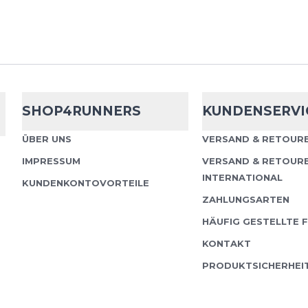
Vo...
Altra
Trail Gai
SHOP4RUNNERS
KUNDENSERVI
Altra Trail Gaiter – Leic
ÜBER UNS
VERSAND & RETOURE
unaufhaltsame Trailruns 
IMPRESSUM
VERSAND & RETOUR
oder etwas Sand im Sc
INTERNATIONAL
KUNDENKONTOVORTEILE
stören – mit...
ZAHLUNGSARTEN
HÄUFIG GESTELLTE 
KONTAKT
PRODUKTSICHERHEI
Odlo
X-ALP Tra
Short