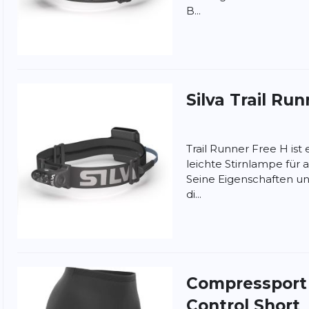
B...
Silva
Trail Run
Trail Runner Free H ist
leichte Stirnlampe für a
Seine Eigenschaften und
di...
nschutzbestimmungen
und
Nutzungsbedingungen
von
Compresspor
Control Short