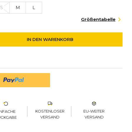
S
M
L
Größentabelle
IN DEN WARENKORB
KOSTENLOSER
EU-WEITER
INFACHE
VERSAND
VERSAND
ÜCKGABE