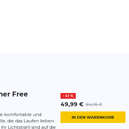
ner Free
- 41 %
49,99 €
84,95 €
ine komfortable und
IN DEN WARENKORB
lle, die das Laufen lieben.
hr Lichtstrahl sind auf die