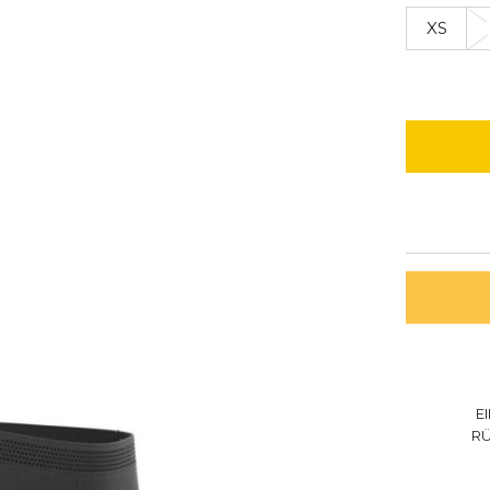
XS
E
R