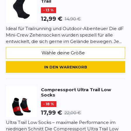
Trail
Rezension
- 13 %
12,99 €
14,90 €
Ideal für Trailrunning und Outdoor-Abenteuer Die dF
Mini-Crew Zehensocken wurden speziell für alle
*
Pflichtfelder
entwickelt, die sich gerne im Gelände bewegen. Je...
BEWERTUNG HINZUFÜGEN
Wähle deine Größe
Dieses Formular ist durch reCAPTCHA geschützt – es gelten die
IN DEN WARENKORB
Datenschutzbestimmungen
und
Nutzungsbedingungen
von
Google.
Compressport
Ultra Trail Low
Socks
- 18 %
17,99 €
22,00 €
Ultra Trail Low Socks – maximale Performance im
niedrigen Schnitt Die Compressport Ultra Trail Low