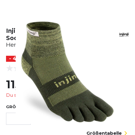
Injinji Trail Midweight Mini-Crew
Socks
Herren
- 40 %
(0 Bewertungen)
0.0
11,99 €
19,95 €
Du sparst
7,96 €
GRÖSSE AUSWÄHLEN
S
Größentabelle