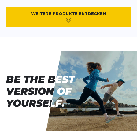
WEITERE PRODUKTE ENTDECKEN
BE THE BEST
BE THE BEST
VERSION OF
VERSION OF
YOURSELF.
YOURSELF.