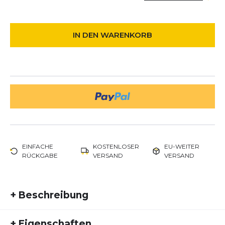
IN DEN WARENKORB
EINFACHE
KOSTENLOSER
EU-WEITER
RÜCKGABE
VERSAND
VERSAND
+
Beschreibung
Die Trail Midweight Mini-Crew wurde für schnelle
+
Eigenschaften