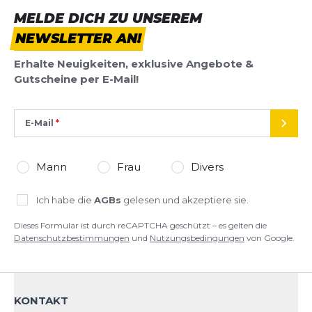
MELDE DICH ZU UNSEREM
Rezension
NEWSLETTER AN!
Rezension
Erhalte Neuigkeiten, exklusive Angebote &
Gutscheine per E-Mail!
*
Pflichtfelder
E-Mail
SEND
BEWERTUNG HINZUFÜGEN
Mann
Frau
Divers
Dieses Formular ist durch reCAPTCHA geschützt – es gelten die
Ich habe die
AGBs
gelesen und akzeptiere sie.
Datenschutzbestimmungen
und
Nutzungsbedingungen
von
Google.
Dieses Formular ist durch reCAPTCHA geschützt – es gelten die
Datenschutzbestimmungen
und
Nutzungsbedingungen
von Google.
KONTAKT