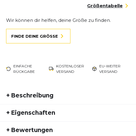
Größentabelle
Wir können dir helfen, deine Größe zu finden.
FINDE DEINE GRÖSSE
EINFACHE
KOSTENLOSER
EU-WEITER
RÜCKGABE
VERSAND
VERSAND
+
Beschreibung
Für jeden gemacht Bereit für jeden Trail.
+
Eigenschaften
Ganztägiger Komfort - Stabilität und müheloses
Laufgefühl für längeres Laufen Der She bietet ein
Artikelnummer:
NN24FS30004
erhöhtes Gefühl der Zuversicht und des Vertrauens,
+
Bewertungen
Fremdartikelnummer:
N2ZTR02-007
um den ganzen Tag draußen auf den Trails zu sein