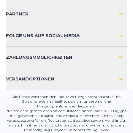
VERSAND & RETOURE NATIONAL
KUNDENKONTOVORTEILE
PARTNER
VERSAND & RETOURE INTERNATIONAL
ZAHLUNGSARTEN
FOLGE UNS AUF SOCIAL MEDIA
HÄUFIG GESTELLTE FRAGEN
KONTAKT
ZAHLUNGSMÖGLICHKEITEN
PRODUKTSICHERHEIT
VERSANDOPTIONEN
Alle Preise verstehen sich inkl. MwSt zzgl. Versandkosten. Bei
Streichpreisen handelt es sich um unverbindliche
Preisempfehlung des Herstellers.
*Neben dem gesetzlichen Widerrufsrecht bieten wir ein 30 tägiges
Rückgaberecht auf sämtliche Artikel aus unserem Online-Shop.
Voraussetzung für die Rückgabe ist, dass diese sowohl vollständig,
als auch in ihrem ursprünglichen Zustand unversehrt und ohne
Beschädigung und/oder Verschmutzung in der