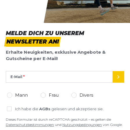
Überschrift
Überschrift
Rezension
Rezension
MELDE DICH ZU UNSEREM
NEWSLETTER AN!
Erhalte Neuigkeiten, exklusive Angebote &
Gutscheine per E-Mail!
*
Pflichtfelder
E-Mail
BEWERTUNG HINZUFÜGEN
SEND
Dieses Formular ist durch reCAPTCHA geschützt – es gelten die
Mann
Frau
Divers
Datenschutzbestimmungen
und
Nutzungsbedingungen
von
Google.
Ich habe die
AGBs
gelesen und akzeptiere sie.
Dieses Formular ist durch reCAPTCHA geschützt – es gelten die
Datenschutzbestimmungen
und
Nutzungsbedingungen
von Google.