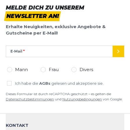
BEWERTUNG HINZUFÜGEN
Komfort.
MELDE DICH ZU UNSEREM
NEWSLETTER AN!
Dieses Formular ist durch reCAPTCHA geschützt – es gelten die
Datenschutzbestimmungen
und
Nutzungsbedingungen
von
Erhalte Neuigkeiten, exklusive Angebote &
Google.
Gutscheine per E-Mail!
E-Mail
SEND
Mann
Frau
Divers
Ich habe die
AGBs
gelesen und akzeptiere sie.
Dieses Formular ist durch reCAPTCHA geschützt – es gelten die
Datenschutzbestimmungen
und
Nutzungsbedingungen
von Google.
KONTAKT