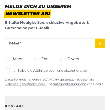
Überschrift
Überschrift
MELDE DICH ZU UNSEREM
NEWSLETTER AN!
Rezension
Rezension
Erhalte Neuigkeiten, exklusive Angebote &
Gutscheine per E-Mail!
E-Mail
SEND
*
Pflichtfelder
Mann
Frau
Divers
BEWERTUNG HINZUFÜGEN
Ich habe die
AGBs
gelesen und akzeptiere sie.
Dieses Formular ist durch reCAPTCHA geschützt – es gelten die
Datenschutzbestimmungen
und
Nutzungsbedingungen
von
Dieses Formular ist durch reCAPTCHA geschützt – es gelten die
Google.
Datenschutzbestimmungen
und
Nutzungsbedingungen
von Google.
KONTAKT