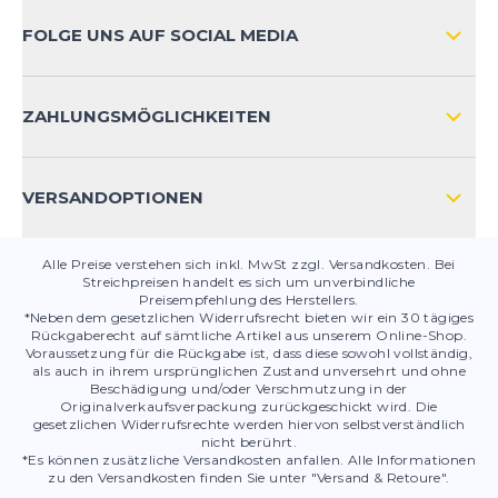
Super Schuh zum Laufen
ZAHLUNGSARTEN
FOLGE UNS AUF SOCIAL MEDIA
Das Schuhkonzept passt zu meiner Verwendung:
HÄUFIG GESTELLTE FRAGEN
2-3 Stunden Trailrunning und Nordic Walking auf
Forststraßen und Waldwegen.
KONTAKT
ZAHLUNGSMÖGLICHKEITEN
Die Vibram Sohle schätze ich sehr vor allem auf
nassen Kalksteinen sowie generell bei Nässe.
PRODUKTSICHERHEIT
Das Futter hinten im Schuh an der
VERSANDOPTIONEN
Ferseninnenseite bekommt bei meinen Füßen
(mit Merino Socken) zu schnell Löcher.
Das erste Speedgoat Modell hatte noch ein
Alle Preise verstehen sich inkl. MwSt zzgl. Versandkosten. Bei
anderes Innen-Material an der Ferse und damit
Streichpreisen handelt es sich um unverbindliche
Preisempfehlung des Herstellers.
hatte ich das Problem nicht.
*Neben dem gesetzlichen Widerrufsrecht bieten wir ein 30 tägiges
Ich frage mich, ob der Produktmanager seine
Rückgaberecht auf sämtliche Artikel aus unserem Online-Shop.
Produkte nicht selbst testet oder zumindest
Voraussetzung für die Rückgabe ist, dass diese sowohl vollständig,
als auch in ihrem ursprünglichen Zustand unversehrt und ohne
ausgiebig testen lässt? Oder beruht dieser Mangel
Beschädigung und/oder Verschmutzung in der
auf bewussten Vorgaben der
Originalverkaufsverpackung zurückgeschickt wird. Die
gesetzlichen Widerrufsrechte werden hiervon selbstverständlich
Unternehmensleitung? Schnell kaputt = schnell
nicht berührt.
nachkaufen = mehr Umsatz und Gewinn? Das
*Es können zusätzliche Versandkosten anfallen. Alle Informationen
Problem verfolgt mich bei fast allen Marken nach
zu den Versandkosten finden Sie unter "Versand & Retoure".