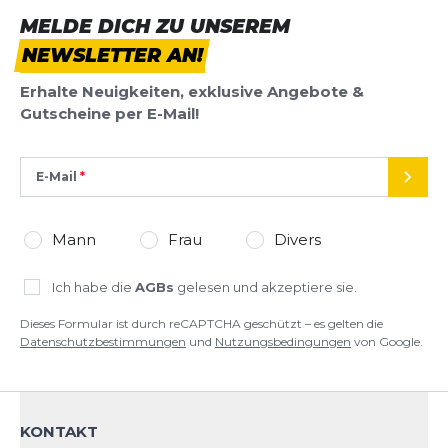
beim ZUT gelaufen und habe nichts zu
MELDE DICH ZU UNSEREM
beanstanden.
NEWSLETTER AN!
Ueli
22.06.25
Erhalte Neuigkeiten, exklusive Angebote &
Gutscheine per E-Mail!
Alle Bewertungen anzeigen
Top Schuh für Wüstenläufe
Durch die gute Dämpfung und breite
SCHREIBE EINE BEWERTUNG
Auftrittsfläche, seit Jahren mein Favorit. Auch 2026
E-Mail
SEND
wieder beim Marathon des Sables.
Speedgoat 6
Daniel
08.06.25
Mann
Frau
Divers
Deine Bewertung:
Produktbewertung
Beste schuhe
Ich habe die
AGBs
gelesen und akzeptiere sie.
Die Schuhe sind bequem. Ich bin sehr zufrieden
Vorname
Dieses Formular ist durch reCAPTCHA geschützt – es gelten die
Vorname
und kann sie nur weiterempfehlen .
Datenschutzbestimmungen
und
Nutzungsbedingungen
von Google.
Przemo
29.03.25
Überschrift
Überschrift
Hoka Speedgoat 6
KONTAKT
Rezension