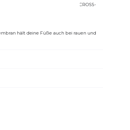
en Fußhalt und den klassischen SPEEDCROSS-
mbran hält deine Füße auch bei rauen und
emdartikelnummer:
L47465400
schlecht:
Herren
ermaterial:
Wasserdicht
huhdämpfung:
mittel
tzt habe ich diesen zum TrailRun HK48
bilität:
mittel
huhsprengung:
10 MM