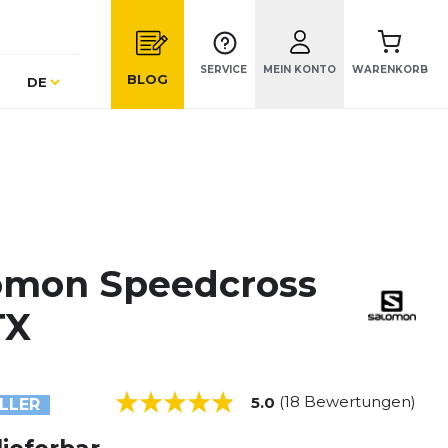
SERVICE
MEIN KONTO
WARENKORB
Sprache
BLOG
DE
omon Speedcross
TX
(18 Bewertungen)
5.0
LLER