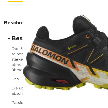
Beschreibung
Eigenschaften
Bewertungen
-
Beschreibung
Den SPEEDCROSS 6 GORE-TEX muss man nicht mehr v
seinem Status als Trail-Legende treu. Die neue Versio
stärkeren Grip und schnellere Schlammabscheidung.
atmungsaktiven GORE-TEX Membran, ideal für nas
überarbeiteten Schaft und dem klassischen SPEED
Grip
Die überarbeitete Außensohle sorgt dafür, dass d
abschütteln und besseren Grip auf nassem Untergru
Passform