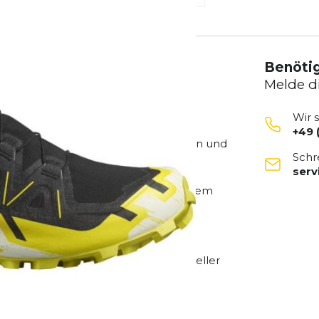
Benötig
Melde d
Wir 
+49 
orstellen. Er bleibt seinen Wurzeln und
Schr
n ist noch leichter und bietet noch
ser
 Mit einer wasserdichten und
se und schlammige Bedingungen, einem
CROSS-Komfort.
iese SPEEDCROSS Schlamm noch schneller
nd bieten.