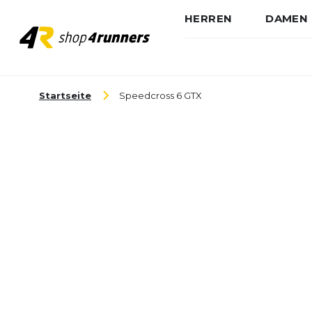
HERREN
DAMEN
Zum Inhalt springen
Startseite
Speedcross 6 GTX