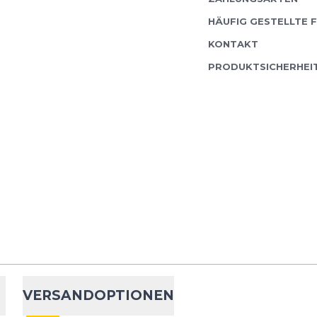
HÄUFIG GESTELLTE 
KONTAKT
PRODUKTSICHERHEI
km Wandern im Wald und befestigten Wegen
n neue her (14 Monate).
er 6 GTX jedoch ist nicht mehr ganz so steif
kann ihn einfach nur empfehlen und kaufe ihn
VERSANDOPTIONEN