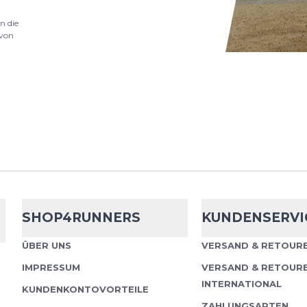
ung:
n die
ertung
von
.
t Wasser und Schmutz abweisend.
SHOP4RUNNERS
KUNDENSERVI
ÜBER UNS
VERSAND & RETOURE
IMPRESSUM
VERSAND & RETOUR
INTERNATIONAL
KUNDENKONTOVORTEILE
nschutzbestimmungen
und
Nutzungsbedingungen
ZAHLUNGSARTEN
von