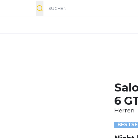
Suche
Sal
6 G
Herren
BESTSE