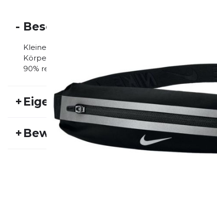
-
Beschreibung
Kleine, leichte Bauchtasche. Sehr dehnbares Material 
Körper um Schwingungen zu vermeiden. Einfacher un
90% recyceltes Polyester, 10% Spandex. MOVE TO Z
+
Eigenschaften
Artikelnummer:
NIKE22FS30033
Fr
+
Bewertungen
Aktivitätstyp:
Fitness
Laufen
Ge
Bisher hat noch niemand dieses Produkt bewertet.
SCHREIBE EINE BEWERTUNG
Deine Bewert