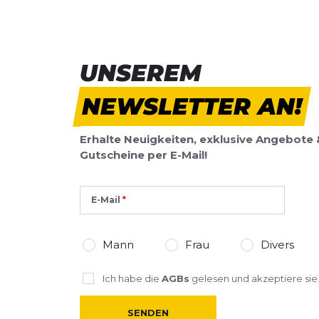
Slim Waistpack 3.0
Produktbew
MELDE DICH ZU
Vorname
Vorname
UNSEREM
Überschrift
NEWSLETTER AN!
Überschrift
Erhalte Neuigkeiten, exklusive Angebote 
Rezension
Rezension
Gutscheine per E-Mail!
E-Mail
*
Pflichtfelder
Mann
Frau
Divers
BEWERTUNG HINZUFÜGEN
Ich habe die
AGBs
gelesen und akzeptiere sie
Dieses Formular ist durch reCAPTCHA geschützt – es gelten die
Date
SENDEN
Google.