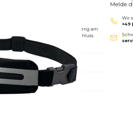
Melde d
Wir 
+49 
bietet Platz für Kleinigkeiten, liegt eng am
Schr
d leicht zu bedienender Klickverschluss.
ser
ERO.
emdartikelnummer:
9038-264-082
schlecht:
Unisex
ung: