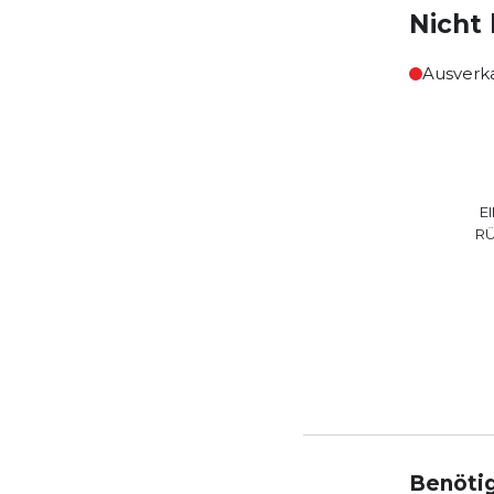
Nicht 
Ausverk
E
R
Benötig