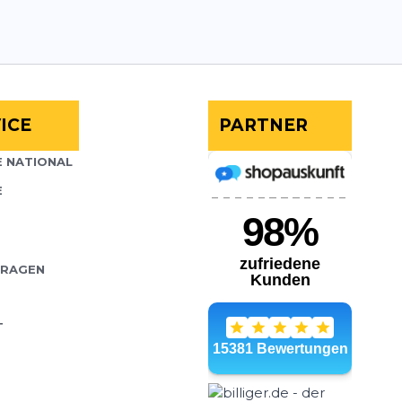
ICE
PARTNER
 NATIONAL
E
FRAGEN
T