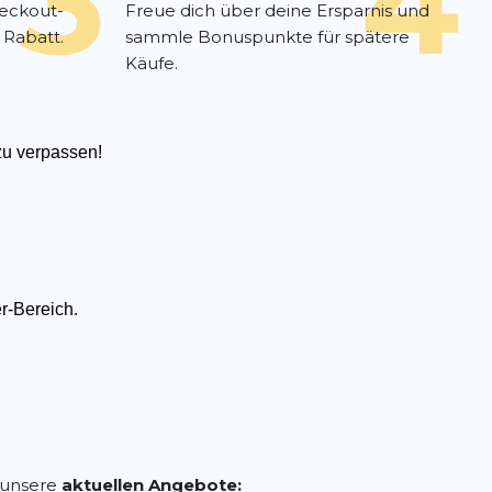
heckout-
Freue dich über deine Ersparnis und
 Rabatt.
sammle Bonuspunkte für spätere
Käufe.
zu verpassen!
r-Bereich.
d unsere
aktuellen Angebote: