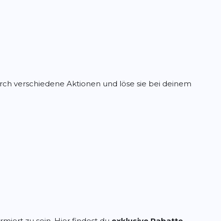
ch verschiedene Aktionen und löse sie bei deinem
miert zu sein. Hier findest du
exklusive Rabatte,