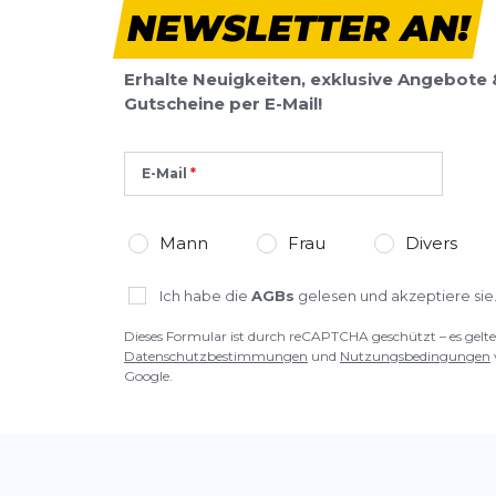
NEWSLETTER AN!
Erhalte Neuigkeiten, exklusive Angebote 
Gutscheine per E-Mail!
E-Mail
Mann
Frau
Divers
Ich habe die
AGBs
gelesen und akzeptiere sie
Dieses Formular ist durch reCAPTCHA geschützt – es gelte
Datenschutzbestimmungen
und
Nutzungsbedingungen
Google.