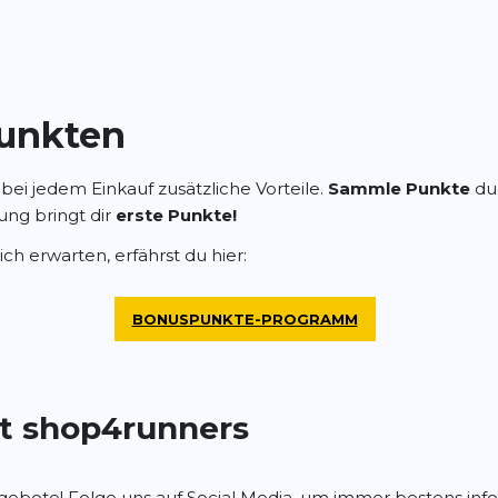
unkten
 bei jedem Einkauf zusätzliche Vorteile.
Sammle Punkte
dur
ung bringt dir
erste Punkte!
h erwarten, erfährst du hier:
BONUSPUNKTE-PROGRAMM
t shop4runners
ebote! Folge uns auf Social Media, um immer bestens infor