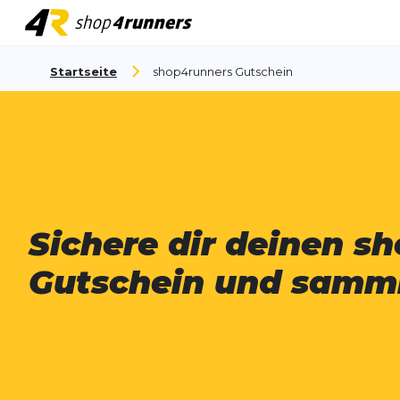
Zum Inhalt springen
Startseite
shop4runners Gutschein
Sichere dir deinen s
Gutschein und samm