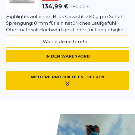
134,99 €
180,00 €
Trage Deine Sensus Moc Lace Up Leather
Highlights auf einen Blick Gewicht: 260 g pro Schuh
regelmäßig, um von der Barfuß-Technologie zu
Sprengung: 0 mm für ein natürliches Laufgefühl
profitieren und die Muskulatur zu stärken. Denke
Obermaterial: Hochwertiges Leder für Langlebigkeit...
daran, Deine Schritte langsam zu erhöhen, wenn
Du neu im Barfußgehen bist.
Wähle deine Größe
IN DEN WARENKORB
WEITERE PRODUKTE ENTDECKEN