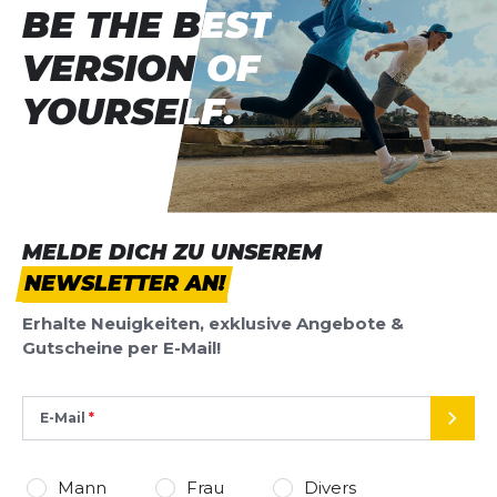
BE THE BEST
BE THE BEST
VERSION OF
VERSION OF
YOURSELF.
YOURSELF.
MELDE DICH ZU UNSEREM
NEWSLETTER AN!
Erhalte Neuigkeiten, exklusive Angebote &
Gutscheine per E-Mail!
E-Mail
SEND
Mann
Frau
Divers