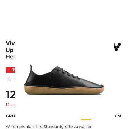
Vivobarefoot Sensus Moc Lace
Up Leather
Herren
- 19 %
(0 Bewertungen)
0.0
128,99 €
160,00 €
Du sparst
31,01 €
GRÖSSE AUSWÄHLEN
EU
US
UK
CM
Wir empfehlen, Ihre Standardgröße zu wählen