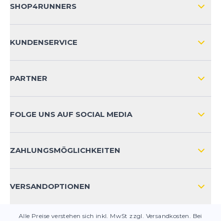
SHOP4RUNNERS
ÜBER UNS
KUNDENSERVICE
IMPRESSUM
VERSAND & RETOURE NATIONAL
KUNDENKONTOVORTEILE
PARTNER
VERSAND & RETOURE INTERNATIONAL
ZAHLUNGSARTEN
FOLGE UNS AUF SOCIAL MEDIA
HÄUFIG GESTELLTE FRAGEN
KONTAKT
ZAHLUNGSMÖGLICHKEITEN
PRODUKTSICHERHEIT
VERSANDOPTIONEN
Alle Preise verstehen sich inkl. MwSt zzgl. Versandkosten. Bei