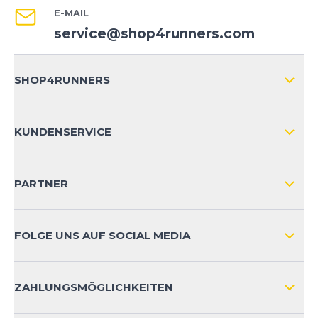
E-MAIL
service@shop4runners.com
SHOP4RUNNERS
ÜBER UNS
KUNDENSERVICE
IMPRESSUM
VERSAND & RETOURE NATIONAL
KUNDENKONTOVORTEILE
PARTNER
VERSAND & RETOURE INTERNATIONAL
ZAHLUNGSARTEN
FOLGE UNS AUF SOCIAL MEDIA
HÄUFIG GESTELLTE FRAGEN
KONTAKT
ZAHLUNGSMÖGLICHKEITEN
PRODUKTSICHERHEIT