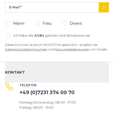
Google.
auf alles Wichtige, ohne abzubremsen
E-Mail
SEND
Für wen geeignet?
Das Salomon S/LAB Ultra 10 Set ist die ideale Wahl
Mann
Frau
Divers
für
ambitionierte Trail- und Ultraläufer
, die
höchste Ansprüche an ihre Ausrüstung stellen. Ob
Ich habe die
AGBs
gelesen und akzeptiere sie.
50 km, 100 km oder mehr – diese Laufweste bietet
die nötige Kapazität, Hydration und Stabilität, um
Dieses Formular ist durch reCAPTCHA geschützt – es gelten die
auch extreme Distanzen souverän zu meistern.
Datenschutzbestimmungen
und
Nutzungsbedingungen
von Google.
Fazit
Mit dem
Salomon S/LAB Ultra 10 Set
bist du
bestens ausgestattet, um deine Grenzen im
KONTAKT
Trailrunning neu zu definieren. Ultraleicht,
funktional und kompromisslos auf Performance
TELEFON
ausgelegt – die Weste für alle, die weiter laufen
wollen als je zuvor.
+49 (0)7231 374 00 70
Montag-Donnerstag: 08:00 - 17:00
Freitag: 08:00 - 15:00