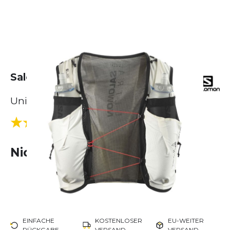
Salomon S/Lab Ultra 10 Set
Unisex
(1 Bewertungen)
5.0
Nicht lieferbar
EINFACHE
KOSTENLOSER
EU-WEITER
RÜCKGABE
VERSAND
VERSAND