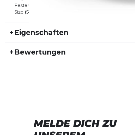
Fester Schirm ? INCYLENCE-Applikationen und ausd
Size (56cm)
+
Eigenschaften
Artikelnummer:
INCY24FS30044
Fr
+
Bewertungen
Geschlecht:
Unisex
Akt
Bisher hat noch niemand dieses Produkt bewertet.
SCHREIBE EINE BEWERTUNG
Deine Bewert
Running Cap
Produktbew
MELDE DICH ZU
Vorname
Vorname