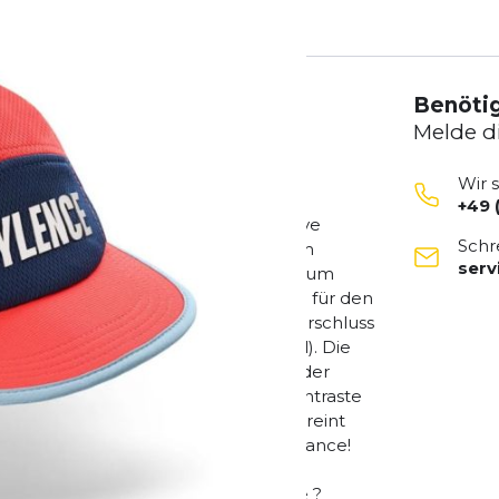
Benötig
Melde d
Wir 
+49 
ge, leichte und äußerst atmungsaktive
Schr
Wasser auf, bleibt auch bei starkem
ser
ort. Dadurch ist die Running Mütze zum
net und kann auch als lässiges Piece für den
ng Cap ist unisex und durch einen Verschluss
mfang anzupassen (one-size-fits-all). Die
orderseite und weitere Details auf der
DNA perfekt ab. Die Farben und Kontraste
 für alle Fans von INCYLENCE und vereint
t und Einzigartigkeit. Made for Performance!
das den Schweiß optimal aufnimmt ?
l ? Verstellbarer Bund mit Schnalle ?