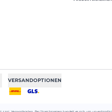
VERSANDOPTIONEN
St zzgl. Versandkosten. Bei Streichpreisen handelt es sich um unverbindli