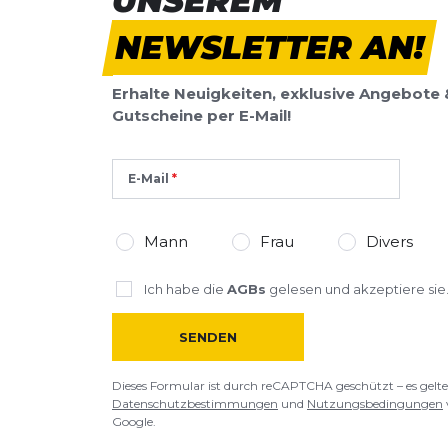
UNSEREM
Überschrift
NEWSLETTER AN!
Überschrift
Erhalte Neuigkeiten, exklusive Angebote 
Rezension
Rezension
Gutscheine per E-Mail!
E-Mail
*
Pflichtfelder
Mann
Frau
Divers
BEWERTUNG HINZUFÜGEN
Ich habe die
AGBs
gelesen und akzeptiere sie
Dieses Formular ist durch reCAPTCHA geschützt – es gelten die
Date
SENDEN
Google.
Dieses Formular ist durch reCAPTCHA geschützt – es gelte
Datenschutzbestimmungen
und
Nutzungsbedingungen
Google.