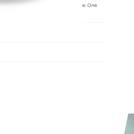
rucksstarke Designelemente ? Größe: One
emdartikelnummer:
060105
ivitätstyp:
Laufen
Outdoor
ung:
ertung