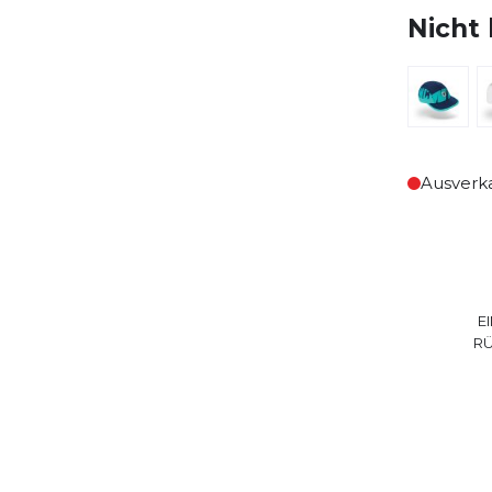
Nicht 
Ausverk
E
R