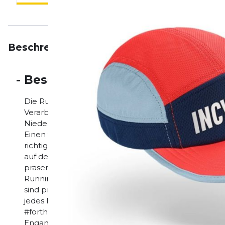
Beschreibung
Eigenschaften
Bewertungen
-
Beschreibung
Die Running Cap zeichnet sich durch ihre hochwerti
Verarbeitung aus. Die Performance Cap nimmt kaum 
Niederschlag leicht und hat einen hohen Tragekomf
Einen für schweißtreibende Trainingseinheiten geeig
richtigen Style im Alltag getragen werden. Die Runni
auf der Rückseite einfach und stufenlos an den Kopfu
präsente, erhabene INCYLENCE Applikation auf der V
Running Cap und Innenseite bilden die INCYLENCE-
sind prägnant und ausdrucksstark. Die Laufmütze ist
jedes Detail, das uns wichtig ist: Style, Funktionalitä
#forthehunters? Aus schnelltrocknendem Material, 
Enganliegende Passform für ein optimales Tragegefüh