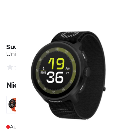
Suunto Run
Unisex
(0 Bewertungen)
0.0
Nicht lieferbar
Ausverkauft