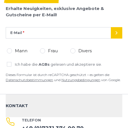
Datenschutzbestimmungen
und
Nutzungsbedingungen
von
Erhalte Neuigkeiten, exklusive Angebote &
Google.
Gutscheine per E-Mail!
E-Mail
SEND
Mann
Frau
Divers
Ich habe die
AGBs
gelesen und akzeptiere sie.
Dieses Formular ist durch reCAPTCHA geschützt – es gelten die
Datenschutzbestimmungen
und
Nutzungsbedingungen
von Google.
KONTAKT
TELEFON