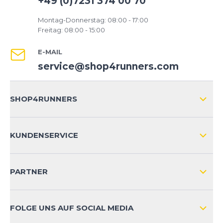
+49 (0)7231 374 00 70
Montag-Donnerstag: 08:00 - 17:00
Freitag: 08:00 - 15:00
E-MAIL
service@shop4runners.com
SHOP4RUNNERS
ÜBER UNS
KUNDENSERVICE
IMPRESSUM
VERSAND & RETOURE NATIONAL
KUNDENKONTOVORTEILE
PARTNER
VERSAND & RETOURE INTERNATIONAL
ZAHLUNGSARTEN
FOLGE UNS AUF SOCIAL MEDIA
HÄUFIG GESTELLTE FRAGEN